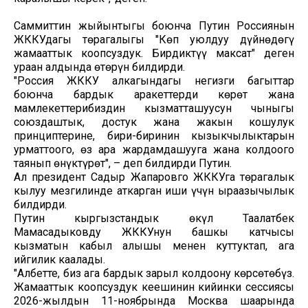
Саммиттин жыйынтыгы боюнча Путин Россиянын
ЖККУдагы төрагалыгы "Көп уюлдуу дүйнөдөгү
жамааттык коопсуздук. Бирдиктүү максат" деген
ураан алдында өтөрүн билдирди.
"Россия ЖККУ алкагындагы негизги багыттар
боюнча бардык аракеттерди көрөт жана
мамлекеттерибиздин кызматташуусун чыныгы
союздаштык, достук жана жакын коңшулук
принциптерине, бири-биринин кызыкчылыктарын
урматтоого, өз ара жардамдашууга жана колдоого
таянып өнүктүрөт", – деп билдирди Путин.
Ал президент Садыр Жапаровго ЖККУга төрагалык
кылуу мезгилинде аткарган иши үчүн ыраазычылык
билдирди.
Путин кыргызстандык өкүл Таалатбек
Мамасадыковду ЖККУнун башкы катчысы
кызматын кабыл алышы менен куттуктап, ага
ийгилик каалады.
"Албетте, биз ага бардык зарыл колдоону көрсөтөбүз.
Жамааттык коопсуздук кеңешинин кийинки сессиясы
2026-жылдын 11-ноябрында Москва шаарында