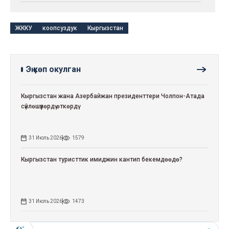
ЖККУ
коопсуздук
Кыргызстан
Эң көп окулган
Кыргызстан жана Азербайжан президенттери Чолпон-Атада
сүйлөшүүлөрдү өткөрдү
31 Июль 2026
1579
Кыргызстан туристтик имиджин кантип бекемдөөдө?
31 Июль 2026
1473