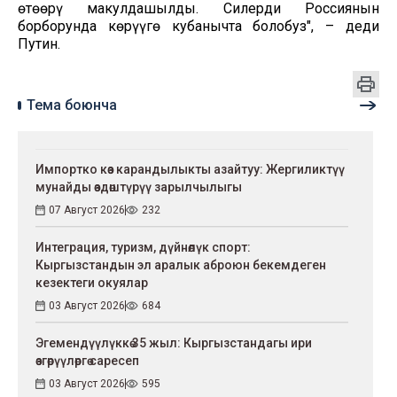
өтөөрү макулдашылды. Силерди Россиянын
борборунда көрүүгө кубанычта болобуз", – деди
Путин.
Тема боюнча
Импортко көз карандылыкты азайтуу: Жергиликтүү
мунайды өздөштүрүү зарылчылыгы
07 Август 2026
232
Интеграция, туризм, дүйнөлүк спорт:
Кыргызстандын эл аралык аброюн бекемдеген
кезектеги окуялар
03 Август 2026
684
Эгемендүүлүккө 35 жыл: Кыргызстандагы ири
өзгөрүүлөргө саресеп
03 Август 2026
595