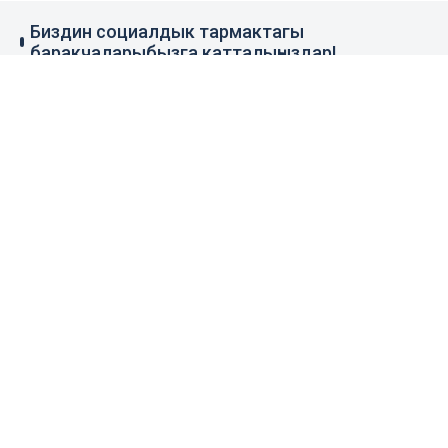
Биздин социалдык тармактагы
баракчаларыбызга катталыңыздар!
79 миң жазылуучу
110 миң жазылуучу
0.1 миң жазылуучу
100 миң жазылуучу
Элдик кабар
+996 777 1937 00
+996 777 1937 00
Агенттик тууралуу
Башкы бет
Колдонуу эрежеси
Жаңылыктар
Байланыш номерлер
Пресс-борбор
Жарнама
Бизнес жаңылыктары