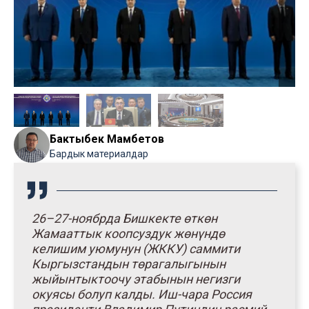
Бактыбек Мамбетов
Бардык материалдар
26–27-ноябрда Бишкекте өткөн
Жамааттык коопсуздук жөнүндө
келишим уюмунун (ЖККУ) саммити
Кыргызстандын төрагалыгынын
жыйынтыктоочу этабынын негизги
окуясы болуп калды. Иш-чара Россия