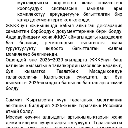
муктаждыкты көрсөткөн жана жамааттык
коопсуздук системасын мындан ары
комплекстүү өркүндөтүүгө багытталган бир
катар документтерге кол коюлду.
ЖКККнун жыйынында кабыл алынган декларация
саммиттин борбордук документтеринин бири болду.
Анда дүйнөдөгү жана ЖККУ аймагындагы кырдаалга
баа берилип, регионалдык тынчтыкты жана
туруктуулукту чыңдоого багытталган жалпы
мамилелер белгиленди.
Ошондой эле 2026–2029-жылдарга ЖККУнун баш
катчысы кызматына талапкердин маселеси каралып,
бул кызматка Таалатбек Масадыковдун
талапкерлигин Кыргызстан сунуштап, ал бул
кызматты 2026-жылдын башынан баштап аркаламай
болду.
Саммит Кыргызстан үчүн төрагалык мезгилинин
аякташын билдирип, 2026-жылы төрагалык Россияга
өтмөй болду.
Москва өзүнүн алдыдагы артыкчылыктарын жана
демилгелерин сунуштаары күтүлүүдө. Төрагалыкты