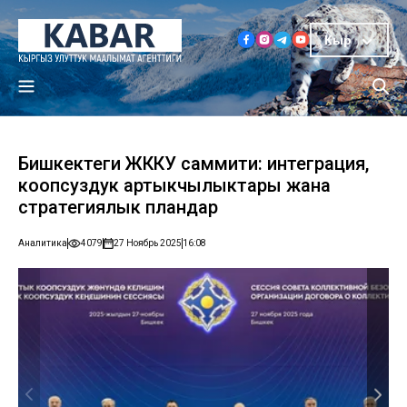
Кыр
Бишкектеги ЖККУ саммити: интеграция,
коопсуздук артыкчылыктары жана
стратегиялык пландар
Аналитика
4079
27 Ноябрь 2025
16:08