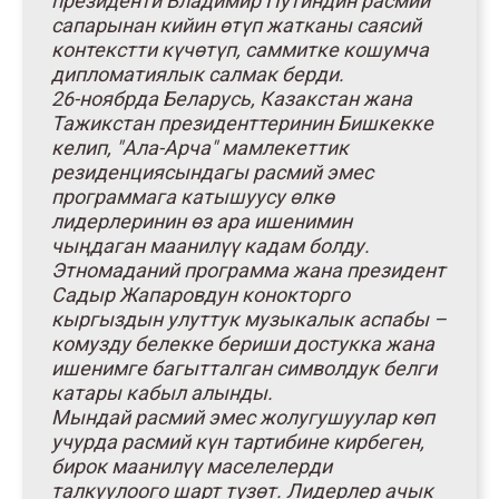
президенти Владимир Путиндин расмий
сапарынан кийин өтүп жатканы саясий
контекстти күчөтүп, саммитке кошумча
дипломатиялык салмак берди.
26-ноябрда Беларусь, Казакстан жана
Тажикстан президенттеринин Бишкекке
келип, "Ала-Арча" мамлекеттик
резиденциясындагы расмий эмес
программага катышуусу өлкө
лидерлеринин өз ара ишенимин
чыңдаган маанилүү кадам болду.
Этномаданий программа жана президент
Садыр Жапаровдун конокторго
кыргыздын улуттук музыкалык аспабы –
комузду белекке бериши достукка жана
ишенимге багытталган символдук белги
катары кабыл алынды.
Мындай расмий эмес жолугушуулар көп
учурда расмий күн тартибине кирбеген,
бирок маанилүү маселелерди
талкуулоого шарт түзөт. Лидерлер ачык