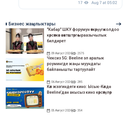
Бизнес жаңылыктары
"Кабар" ШКУ форумун өткөрүүгө колдоо
көрсөткөн өнөктөштөргө ыраазычылык
билдирет
09 Август 2026
2575
Чексиз 5G: Beeline эл аралык
роумингде жаңы муундагы
байланышты тартуулайт
06 Август 2026
285
Көл жээгиндеги кино: Ысык-Көлдө
Beeline’дан акысыз кино көрсөтүлөр
05 Август 2026
354