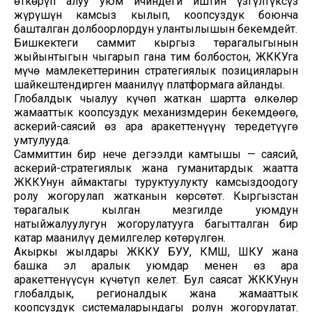
өткөрүп алуу уюм ичиндеги иштин үзгүлтүксүз
жүрүшүн камсыз кылып, коопсуздук боюнча
башталган долбоорлордун улантылышын бекемдейт.
Бишкектеги саммит кыргыз төрагалыгынын
жыйынтыгын чыгарып гана тим болбостон, ЖККУга
мүчө мамлекеттеринин стратегиялык позицияларын
шайкештендирген маанилүү платформага айланды.
Глобалдык чыңалуу күчөп жаткан шартта өлкөлөр
жамааттык коопсуздук механизмдерин бекемдөөгө,
аскерий-саясий өз ара аракеттенүүнү тереңдетүүгө
умтулууда.
Саммиттин бир нече деңгээлди камтышы — саясий,
аскерий-стратегиялык жана гуманитардык жаатта
ЖККУнун аймактагы туруктуулукту камсыздоодогу
ролу жогорулап жатканын көрсөтөт. Кыргызстан
төрагалык кылган мезгилде уюмдун
натыйжалуулугун жогорулатууга багытталган бир
катар маанилүү демилгелер көтөрүлгөн.
Акыркы жылдары ЖККУ БУУ, КМШ, ШКУ жана
башка эл аралык уюмдар менен өз ара
аракеттенүүсүн күчөтүп келет. Бул саясат ЖККУнун
глобалдык, регионалдык жана жамааттык
коопсуздук системаларындагы ролун жогорулатат.