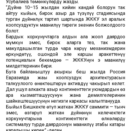
Усубалиев төмөнкүлөрдү жазды.
“Дүйнө 10–15 жылдан кийин кандай болорун так
айтуу кыйын, бирок азыр да түзүлүү стадиясында
турган дүйнөлүк тартип шартында ЖККУ эл аралык
коопсуздуктун маанилүү тиреги экенин болжолдоого
болот.
Бардык коркунучтарга алдын ала жооп даярдоо
мүмкүн эмес, бирок аларга тез, так жана
макулдашылган түрдө чара көрүү механизмдерин
өркүндөтүү, ошондой эле каршы аракеттенүү
потенциалын бекемдөө — ЖККУнун эң маанилүү
милдеттеринин бири.
Буга байланыштуу акыркы беш жылда Россия
Евразияда жаңы коопсуздук архитектурасын
талкуулоого өнөктөштөрүн активдүү чакырып келет.
Дал ушул алкакта азыр континенттеги уюмдардын өз
ара кызматташуусунун жана демилгелеринин
шайкештешүүсүнүн негизги каркасы калыптанууда.
Быйыл Бишкекте өтүп жаткан ЖККУ саммити — тынч
эмес, өзгөрүп жаткан дүйнөнүн келечектеги
коркунучтарына континенттеги өлкөлөрдү
системалуу түрдө даярдоонун маанилүү этабы катары
каралышы керек”,-деген.