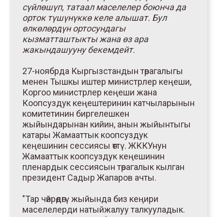
сүйлөшүп, татаал маселелер боюнча да
орток түшүнүккө келе алышат. Бул
өлкөлөрдүн ортосундагы
кызматташтыкты жана өз ара
жакындашууну бекемдейт.
27-ноябрда Кыргызстандын төрагалыгы
менен Тышкы иштер министрлер кеңеши,
Коргоо министрлер кеңеши жана
Коопсуздук кеңештеринин катчыларынын
комитетинин биргелешкен
жыйындарынан кийин, анын жыйынтыгы
катары Жамааттык коопсуздук
кеңешинин сессиясы өттү. ЖККУнун
Жамааттык коопсуздук кеңешинин
пленардык сессиясын төрагалык кылган
президент Садыр Жапаров ачты.
"Тар чөйрөдөгү жыйында биз кеңири
маселелерди натыйжалуу талкууладык.