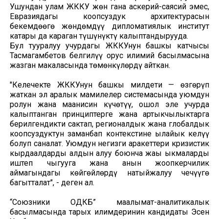
Ушундан улам ЖККУ жөн гана аскерий-саясий эмес,
Евразиядагы коопсуздук архитектурасын
бекемдөөгө жөндөмдүү дипломатиялык институт
катары да караган түшүнүктү калыптандырууда.
Бул тууралуу учурдагы ЖККУнун башкы катчысы
Тасмагамбетов белгилүү орус илимий басылмасына
жазган макаласында төмөнкүлөрдү айткан.
"Келечекте ЖККУнун башкы милдети — өзгөрүп
жаткан эл аралык мамилелер системасында уюмдун
ролун жана маанисин күчөтүү, ошол эле учурда
калыптанган принциптерге жана артыкчылыктарга
берилгендикти сактап, регионалдык жана глобалдык
коопсуздуктун заманбап контекстине ылайык келүү
болуп саналат. Уюмдун негизги аракеттери кризистик
кырдаалдарды алдын алуу боюнча жаңы ыкмаларды
иштеп чыгууга жана анын жоопкерчилик
аймагындагы көйгөйлөрдү натыйжалуу чечүүгө
багытталат", - деген ал.
“Союзники ОДКБ” маалымат-аналитикалык
басылмасында тарых илимдеринин кандидаты Эсен