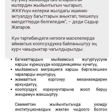
иштердин жыйынтыгын чыгарып,
ЖККУнун келерки жылдагы ишинин
актуалдуу багыттарын аныктап, тиешелүү
милдеттерди белгиледик", – деди Садыр
Жапаров.
Күн тартибиндеги негизги маселелерде
аймактык коопсуздукка байланыштуу эң
курч чакырыктар чагылдырылды:
баңгизаттардын мыйзамсыз жүгүртүүсүнө
каршы күрөшүүдө координацияны күчөтүү,
мыйзамсыз миграцияга каршы биргелешкен
чараларды өнүктүрүү,
жамааттык коргонуу механизмдерин
өркүндөтүү,
коопсуздук коркунучтарына жооп берүү
жөндөмүн жакшыртуу.
Саммиттин жыйынтыгында уюмду
институционалдык жактан чыңдоого болгон