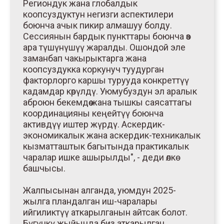
Региондук жана глобалдык
коопсуздуктун негизги аспектилери
боюнча ачык пикир алмашуу болду.
Сессиянын бардык пункттары боюнча өз
ара түшүнүшүү жаралды. Ошондой эле
заманбап чакырыктарга жана
коопсуздукка коркунуч туудурган
факторлорго каршы турууда конкреттүү
кадамдар көрүлдү. Уюмубуздун эл аралык
аброюн бекемдөө жана тышкы саясаттагы
координацияны кеңейтүү боюнча
активдүү иштер жүрдү. Аскердик-
экономикалык жана аскердик-техникалык
кызматташтык багытында практикалык
чаралар ишке ашырылды", - деди өлкө
башчысы.
Жалпысынан алганда, уюмдун 2025-
жылга пландалган иш-чаралары
ийгиликтүү аткарылганын айтсак болот.
Бүгүнкү жыйында биз аткарылган