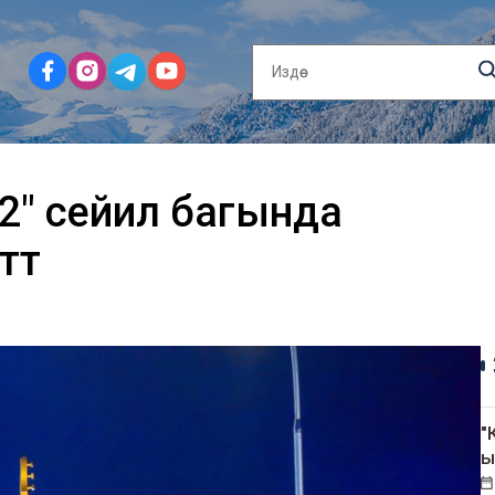
2" сейил багында
өт
"
ы