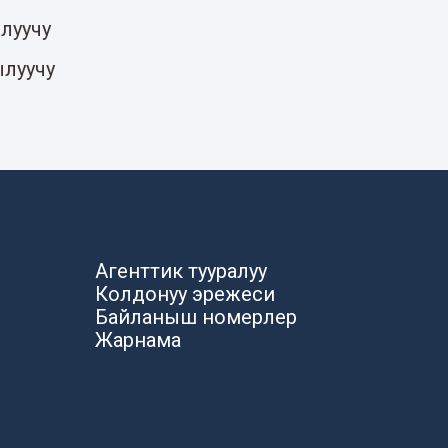
луучу
ылуучу
Агенттик тууралуу
Колдонуу эрежеси
Байланыш номерлер
Жарнама