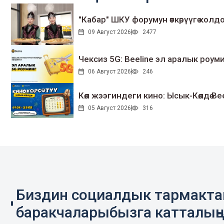
"Кабар" ШКУ форумун өткөрүүгө колдо
09 Август 2026
2477
Чексиз 5G: Beeline эл аралык ро
06 Август 2026
246
Көл жээгиндеги кино: Ысык-Көлдө Bee
05 Август 2026
316
Биздин социалдык тармакт
баракчаларыбызга катталың