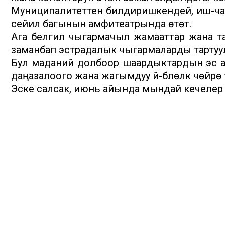
Муниципалитеттен билдиришкендей, иш-чара
сейил багынын амфитеатрында өтөт.
Ага белгилүү чыгармачыл жамааттар жана т
заманбап эстрадалык чыгармаларды тартуу
Бул маданий долбоор шаардыктардын эс алу
даңазалоого жана жагымдуу үй-бүлөлүк чөйрө тү
Эске салсак, июнь айында мындай кечелер "