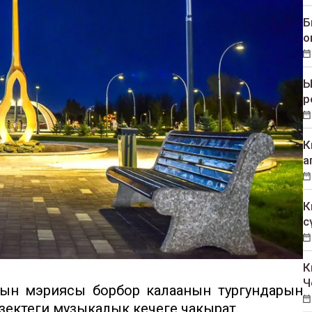
Б
о
Ы
р
К
а
К
с
К
Ч
н мэриясы борбор калаанын тургундарын
зектеги музыкалык кечеге чакырат.