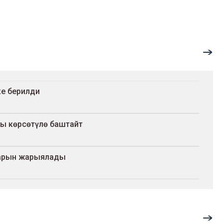
ке берилди
сы көрсөтүлө баштайт
туарын жарыялады