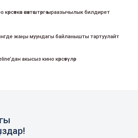
о көрсөткөн өнөктөштөргө ыраазычылык билдирет
умингде жаңы муундагы байланышты тартуулайт
line’дан акысыз кино көрсөтүлөр
агы
ыздар!