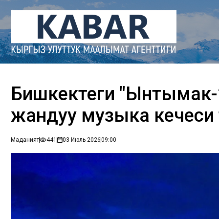
Бишкектеги "Ынтымак-
жандуу музыка кечеси өт
Маданият
441
03 Июль 2026
09:00