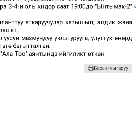
 3-4-июль күндөрү саат 19:00дө "Ынтымак-2"
аланттуу аткаруучулар катышып, элдик жана
лашат.
усун мазмундуу уюштурууга, улуттук өнөрдү
зүүгө багытталган.
Ала-Тоо" аянтында ийгиликтүү өткөн.
Басып чыгаруу