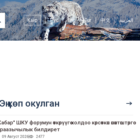
Кыр
Рус
Eng
Tur
中文
العربية
Эң көп окулган
Кабар" ШКУ форумун өткөрүүгө колдоо көрсөткөн өнөктөштөргө
раазычылык билдирет
09 Август 2026
2477