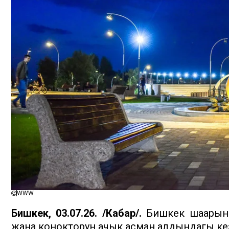
WWW
Бишкек, 03.07.26. /Кабар/.
Бишкек шаарыны
жана конокторун ачык асман алдындагы ке