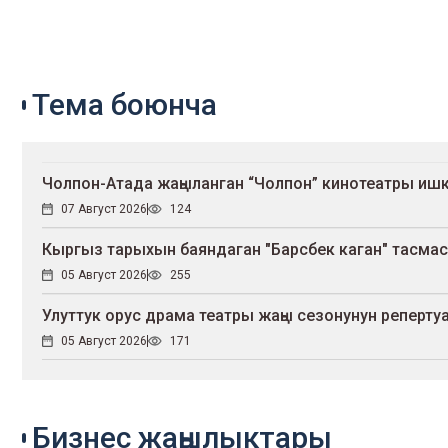
Тема боюнча
Чолпон-Атада жаңыланган “Чолпон” кинотеатры иш
07 Август 2026
124
Кыргыз тарыхын баяндаган "Барсбек каган" тасма
05 Август 2026
255
Улуттук орус драма театры жаңы сезонунун репер
05 Август 2026
171
Бизнес жаңылыктары