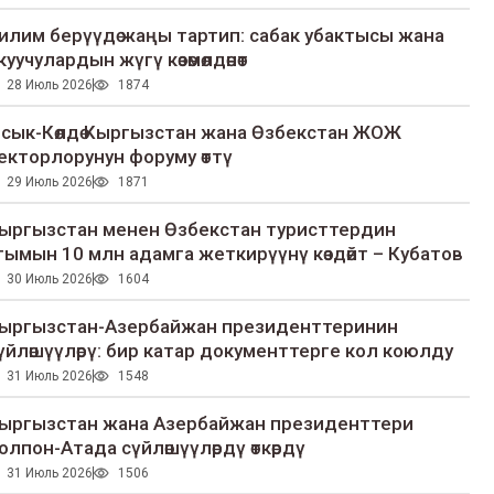
илим берүүдө жаңы тартип: сабак убактысы жана
куучулардын жүгү көзөмөлдөнөт
28 Июль 2026
1874
сык-Көлдө Кыргызстан жана Өзбекстан ЖОЖ
екторлорунун форуму өттү
29 Июль 2026
1871
ыргызстан менен Өзбекстан туристтердин
гымын 10 млн адамга жеткирүүнү көздөйт – Кубатов
30 Июль 2026
1604
ыргызстан-Азербайжан президенттеринин
үйлөшүүлөрү: бир катар документтерге кол коюлду
31 Июль 2026
1548
ыргызстан жана Азербайжан президенттери
олпон-Атада сүйлөшүүлөрдү өткөрдү
31 Июль 2026
1506