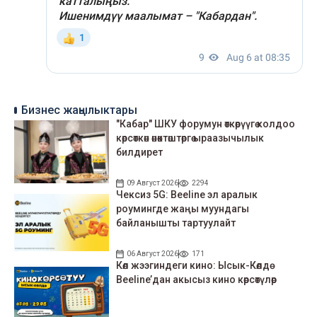
Бизнес жаңылыктары
"Кабар" ШКУ форумун өткөрүүгө колдоо
көрсөткөн өнөктөштөргө ыраазычылык
билдирет
09 Август 2026
2294
Чексиз 5G: Beeline эл аралык
роумингде жаңы муундагы
байланышты тартуулайт
06 Август 2026
171
Көл жээгиндеги кино: Ысык-Көлдө
Beeline’дан акысыз кино көрсөтүлөр