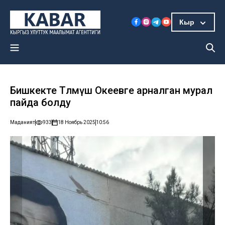
Кыр
Бишкекте Төлөмүш Океевге арналган мурал
пайда болду
Маданият
933
18 Ноябрь 2025
10:56