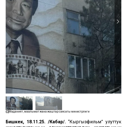
Маданият, маалымат жана жаштар саясаты министрлиги
Бишкек, 18.11.25. /Кабар/.
“Кыргызфильм” улуттук