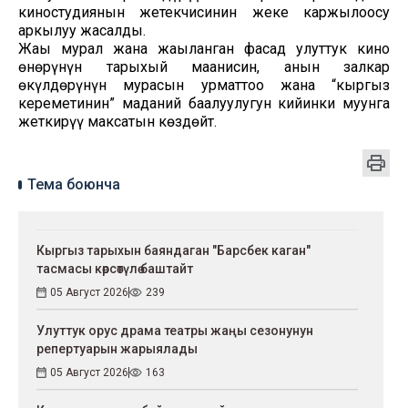
киностудиянын жетекчисинин жеке каржылоосу
аркылуу жасалды.
Жаңы мурал жана жаңыланган фасад улуттук кино
өнөрүнүн тарыхый маанисин, анын залкар
өкүлдөрүнүн мурасын урматтоо жана “кыргыз
кереметинин” маданий баалуулугун кийинки муунга
жеткирүү максатын көздөйт.
Тема боюнча
Кыргыз тарыхын баяндаган "Барсбек каган"
тасмасы көрсөтүлө баштайт
05 Август 2026
239
Улуттук орус драма театры жаңы сезонунун
репертуарын жарыялады
05 Август 2026
163