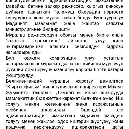
киностудиясынын административдик имаратынын
маңдайкы бетине залкар режиссёр, кыргыз киносун
дүйнөгө тааныткан Төлөмүш Океевдин портрети
түшүрүлгөн жаңы мурал пайда болду. Бул тууралуу
Маданият, маалымат жана жаштар саясаты
министрлигинен билдиришти.
Муралда режиссёрдун образы менен бирге анын
“кыргыз кереметине” айланган улуу кино
чыгармаларынан алынган символдук кадрлар
чагылдырылды.
Бул көркөм композиция улуу устаттын
чыгармачылык мурасын даңазалап, кийинки муун үчүн
руханий дем берүүчү маанилүү көркөм белги катары
уюштурулду.
Белгиленгендей, муралды жаратуу демилгеси
“Кыргызфильм” киностудиясынын директору Максат
Жумаевге таандык. Демилгени ишке ашырууда
мамлекеттик бюджеттен каражат бөлүнгөн эмес. Иш
толугу менен жетекчинин жеке каражатынын
эсебинен аткарылды. Ошондой эле
административдик имараттын маңдайкы фасадын
толугу менен жаңылоо, оңдоо иштерин жүргүзүү жана
кошумча көрктөндүрүү иш-аракеттери дагы