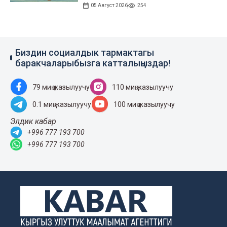
05 Август 2026
254
Биздин социалдык тармактагы
баракчаларыбызга катталыңыздар!
79 миң жазылуучу
110 миң жазылуучу
0.1 миң жазылуучу
100 миң жазылуучу
Элдик кабар
+996 777 193 700
+996 777 193 700