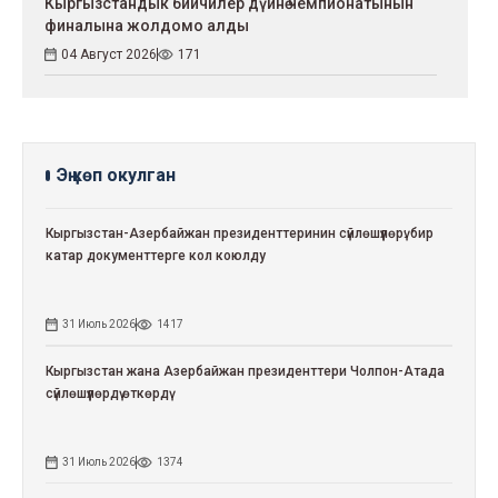
Кыргызстандык бийчилер дүйнө чемпионатынын
финалына жолдомо алды
04 Август 2026
171
Эң көп окулган
Кыргызстан-Азербайжан президенттеринин сүйлөшүүлөрү: бир
катар документтерге кол коюлду
31 Июль 2026
1417
Кыргызстан жана Азербайжан президенттери Чолпон-Атада
сүйлөшүүлөрдү өткөрдү
31 Июль 2026
1374