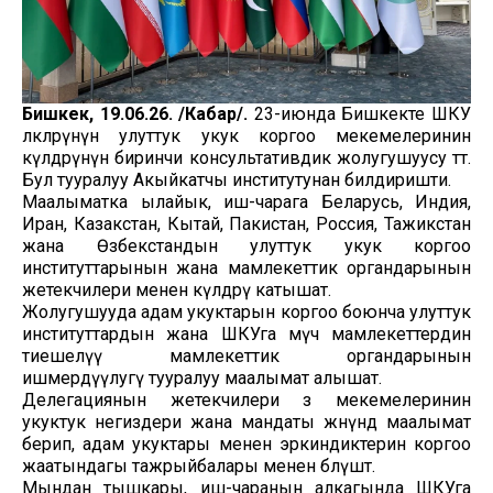
Бишкек, 19.06.26. /Кабар/.
23-июнда Бишкекте ШКУ
өлкөлөрүнүн улуттук укук коргоо мекемелеринин
өкүлдөрүнүн биринчи консультативдик жолугушуусу өтөт.
Бул тууралуу Акыйкатчы институтунан билдиришти.
Маалыматка ылайык, иш-чарага Беларусь, Индия,
Иран, Казакстан, Кытай, Пакистан, Россия, Тажикстан
жана Өзбекстандын улуттук укук коргоо
институттарынын жана мамлекеттик органдарынын
жетекчилери менен өкүлдөрү катышат.
Жолугушууда адам укуктарын коргоо боюнча улуттук
институттардын жана ШКУга мүчө мамлекеттердин
тиешелүү мамлекеттик органдарынын
ишмердүүлугү тууралуу маалымат алышат.
Делегациянын жетекчилери өз мекемелеринин
укуктук негиздери жана мандаты жөнүндө маалымат
берип, адам укуктары менен эркиндиктерин коргоо
жаатындагы тажрыйбалары менен бөлүшөт.
Мындан тышкары, иш-чаранын алкагында ШКУга