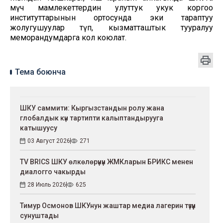
мүчө мамлекеттердин улуттук укук коргоо
институттарынын ортосунда эки тараптуу
жолугушуулар өтүп, кызматташтык тууралуу
меморандумдарга кол коюлат.
Тема боюнча
ШКУ саммити: Кыргызстандын ролу жана
глобалдык күн тартипти калыптандырууга
катышуусу
03 Август 2026
271
TV BRICS ШКУ өлкөлөрүнүн ЖМКларын БРИКС менен
диалогго чакырды
28 Июль 2026
625
Тимур Осмонов ШКУнун жаштар медиа лагерин түзүүнү
сунуштады