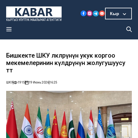
Кыр
Бишкекте ШКУ өлкөлөрүнүн укук коргоо
мекемелеринин өкүлдөрүнүн жолугушуусу
өтөт
ШКУ
1915
19 Июнь 2026
16:25