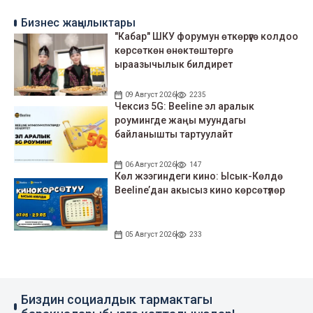
Бизнес жаңылыктары
"Кабар" ШКУ форумун өткөрүүгө колдоо
көрсөткөн өнөктөштөргө
ыраазычылык билдирет
09 Август 2026
2235
Чексиз 5G: Beeline эл аралык
роумингде жаңы муундагы
байланышты тартуулайт
06 Август 2026
147
Көл жээгиндеги кино: Ысык-Көлдө
Beeline’дан акысыз кино көрсөтүлөр
05 Август 2026
233
Биздин социалдык тармактагы