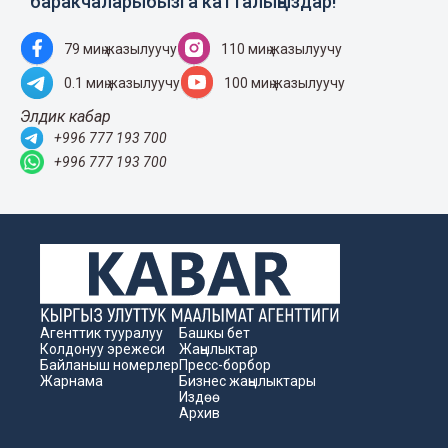
баракчаларыбызга катталыңыздар!
79 миң жазылуучу
110 миң жазылуучу
0.1 миң жазылуучу
100 миң жазылуучу
Элдик кабар
+996 777 193 700
+996 777 193 700
Агенттик тууралуу
Башкы бет
Колдонуу эрежеси
Жаңылыктар
Байланыш номерлер
Пресс-борбор
Жарнама
Бизнес жаңылыктары
Издөө
Архив