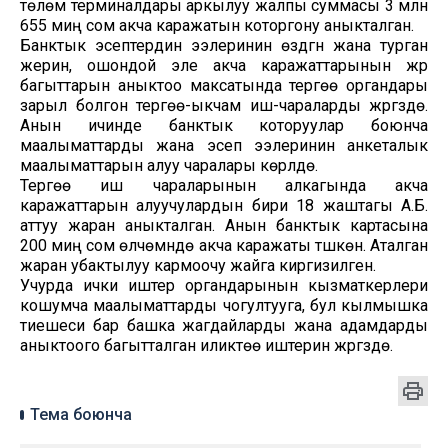
төлөм терминалдары аркылуу жалпы суммасы 3 млн
655 миң сом акча каражатын которгону аныкталган.
Банктык эсептердин ээлеринин өздүгүн жана турган
жерин, ошондой эле акча каражаттарынын жүрүү
багыттарын аныктоо максатында тергөө органдары
зарыл болгон тергөө-ыкчам иш-чараларды жүргүзүүдө.
Анын ичинде банктык которуулар боюнча
маалыматтарды жана эсеп ээлеринин анкеталык
маалыматтарын алуу чаралары көрүлүүдө.
Тергөө иш чараларынын алкагында акча
каражаттарын алуучулардын бири 18 жаштагы А.Б.
аттуу жаран аныкталган. Анын банктык картасына
200 миң сом өлчөмүндө акча каражаты түшкөн. Аталган
жаран убактылуу кармоочу жайга киргизилген.
Учурда ички иштер органдарынын кызматкерлери
кошумча маалыматтарды чогултууга, бул кылмышка
тиешеси бар башка жагдайларды жана адамдарды
аныктоого багытталган иликтөө иштерин жүргүзүүдө.
Тема боюнча