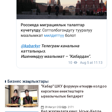
Бизнес жаңылыктары
"Кабар" ШКУ форумун өткөрүүгө колдоо
көрсөткөн өнөктөштөргө
ыраазычылык билдирет
09 Август 2026
2171
Көл жээгиндеги кино: Ысык-Көлдө