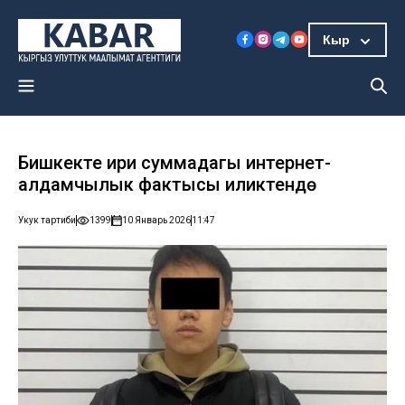
Кыр
Бишкекте ири суммадагы интернет-
алдамчылык фактысы иликтенүүдө
Укук тартиби
1399
10 Январь 2026
11:47