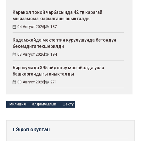
Каракол токой чарбасында 42 түп карагай
мыйзамсыз кыйылганы аныкталды
04 Август 2026
187
Кадамжайда мектептин курулушунда бетондун
бекемдиги текшерилди
03 Август 2026
194
Бир жумада 395 айдоочу мас абалда унаа
башкаргандыгы аныкталды
03 Август 2026
271
милиция
алдамчылык
шектүү
Эң көп окулган