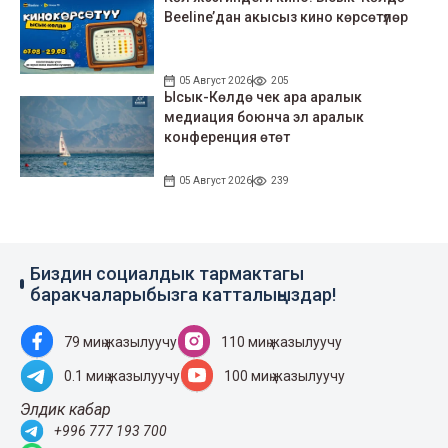
Beeline’дан акысыз кино көрсөтүлөр
05 Август 2026
205
Ысык-Көлдө чек ара аралык
медиация боюнча эл аралык
конференция өтөт
05 Август 2026
239
Биздин социалдык тармактагы
баракчаларыбызга катталыңыздар!
79 миң жазылуучу
110 миң жазылуучу
0.1 миң жазылуучу
100 миң жазылуучу
Элдик кабар
+996 777 193 700