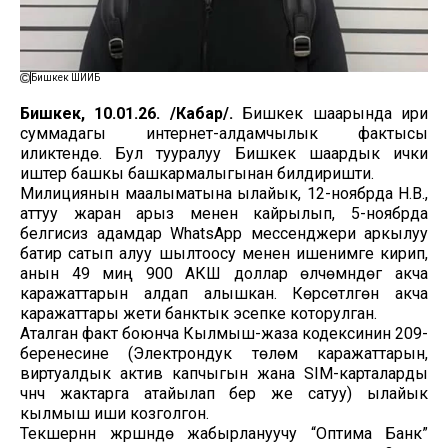
Бишкек ШИИБ
Бишкек, 10.01.26. /Кабар/.
Бишкек шаарында ири
суммадагы интернет-алдамчылык фактысы
иликтенүүдө. Бул тууралуу Бишкек шаардык ички
иштер башкы башкармалыгынан билдиришти.
Милициянын маалыматына ылайык, 12-ноябрда Н.В.,
аттуу жаран арыз менен кайрылып, 5-ноябрда
белгисиз адамдар WhatsApp мессенджери аркылуу
батир сатып алуу шылтоосу менен ишенимге кирип,
анын 49 миң 900 АКШ доллар өлчөмүндөгү акча
каражаттарын алдап алышкан. Көрсөтүлгөн акча
каражаттары жети банктык эсепке которулган.
Аталган факт боюнча Кылмыш-жаза кодексинин 209-
беренесине (Электрондук төлөм каражаттарын,
виртуалдык актив капчыгын жана SIM-карталарды
үчүнчү жактарга атайылап берүү же сатуу) ылайык
кылмыш иши козголгон.
Текшерүүнүн жүрүшүндө жабырлануучу “Оптима Банк”