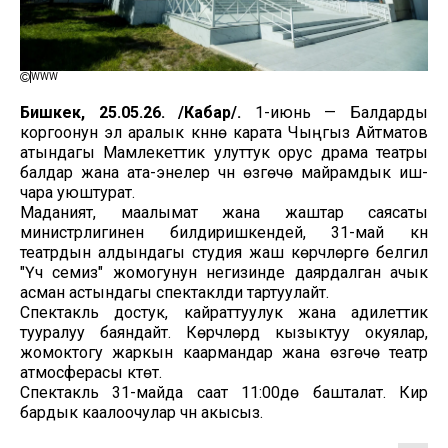
WWW
Бишкек, 25.05.26. /Кабар/.
1-июнь — Балдарды
коргоонун эл аралык күнүнө карата Чыңгыз Айтматов
атындагы Мамлекеттик улуттук орус драма театры
балдар жана ата-энелер үчүн өзгөчө майрамдык иш-
чара уюштурат.
Маданият, маалымат жана жаштар саясаты
министрлигинен билдиришкендей, 31-май күнү
театрдын алдындагы студия жаш көрүүчүлөргө белгилүү
"Үч семиз" жомогунун негизинде даярдалган ачык
асман астындагы спектаклди тартуулайт.
Спектакль достук, кайраттуулук жана адилеттик
тууралуу баяндайт. Көрүүчүлөрдү кызыктуу окуялар,
жомоктогу жаркын каармандар жана өзгөчө театр
атмосферасы күтөт.
Спектакль 31-майда саат 11:00дө башталат. Кирүү
бардык каалоочулар үчүн акысыз.