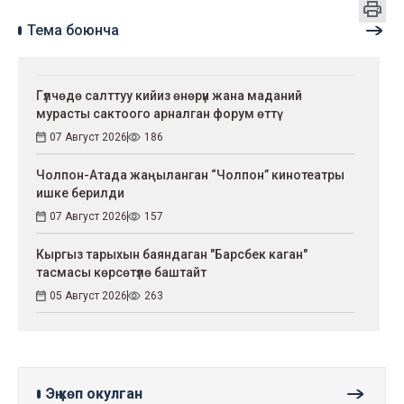
Тема боюнча
Гүлчөдө салттуу кийиз өнөрүн жана маданий
мурасты сактоого арналган форум өттү
07 Август 2026
186
Чолпон-Атада жаңыланган “Чолпон” кинотеатры
ишке берилди
07 Август 2026
157
Кыргыз тарыхын баяндаган "Барсбек каган"
тасмасы көрсөтүлө баштайт
05 Август 2026
263
Эң көп окулган