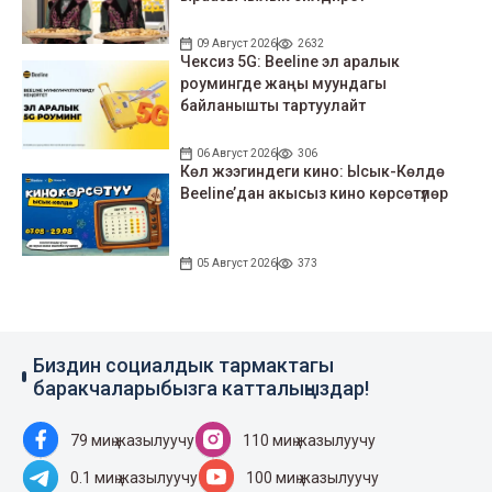
09 Август 2026
2632
Чексиз 5G: Beeline эл аралык
роумингде жаңы муундагы
байланышты тартуулайт
06 Август 2026
306
Көл жээгиндеги кино: Ысык-Көлдө
Beeline’дан акысыз кино көрсөтүлөр
05 Август 2026
373
Биздин социалдык тармактагы
баракчаларыбызга катталыңыздар!
79 миң жазылуучу
110 миң жазылуучу
0.1 миң жазылуучу
100 миң жазылуучу