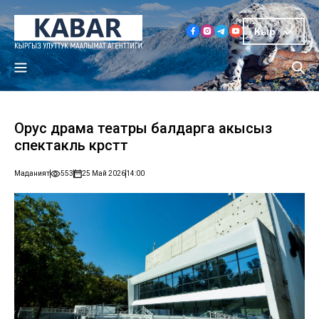
Кыр
Орус драма театры балдарга акысыз
спектакль көрсөтөт
Маданият
553
25 Май 2026
14:00