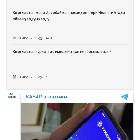
Кыргызстан жана Азербайжан президенттери Чолпон-Атада
сүйлөшүүлөрдү өткөрдү
31 Июль 2026
1620
Кыргызстан туристтик имиджин кантип бекемдөөдө?
31 Июль 2026
1513