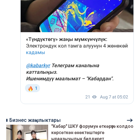
Бизнес жаңылыктары
"Кабар" ШКУ форумун өткөрүүгө колдоо
көрсөткөн өнөктөштөргө
ыраазычылык билдирет