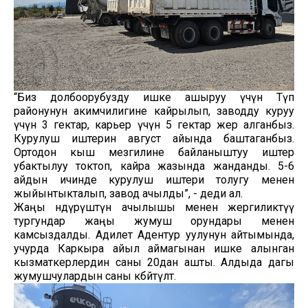
“Биз долбоорубузду ишке ашыруу үчүн Түп
районунун акимчилигине кайрылып, заводду куруу
үчүн 3 гектар, карьер үчүн 5 гектар жер алганбыз.
Курулуш иштерин август айында баштаганбыз.
Ортодон кыш мезгилине байланыштуу иштер
убактылуу токтоп, кайра жазында жанданды. 5-6
айдын ичинде курулуш иштери толугу менен
жыйынтыкталып, завод ачылды”, - деди ал.
Жаңы өндүрүштүн ачылышы менен жергиликтүү
тургундар жаңы жумуш орундары менен
камсыздалды. Адилет Адентур уулунун айтымында,
учурда Каркыра айыл аймагынан ишке алынган
кызматкерлердин саны 20дан ашты. Алдыда дагы
жумушчулардын саны көбөйтүлөт.