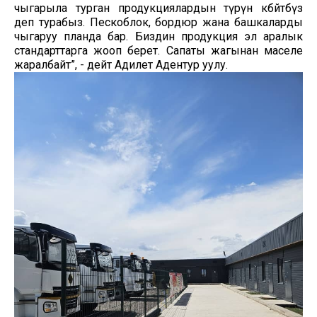
чыгарыла турган продукциялардын түрүн көбөйтөбүз
деп турабыз. Пескоблок, бордюр жана башкаларды
чыгаруу планда бар. Биздин продукция эл аралык
стандарттарга жооп берет. Сапаты жагынан маселе
жаралбайт”, - дейт Адилет Адентур уулу.