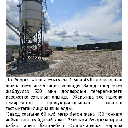
Долбоорго жалпы суммасы 1 млн АКШ долларынан
ашык өлчөмдө инвестиция салынды. Заводго керектүү
жабдуулар 500 миң доллардын тегерегиндеги
каражатка сатылып алынды. Жакында эле ишкана
темир-бетон продукцияларынын сапатын
тастыктаган лицензияны алды.
“Завод саатына 60 куб метр бетон жана 130 тоннага
чейин таш майдалай алат. Эми ири буюртмаларды
кабыл алып баштайбыз. Суроо-талапка жараша