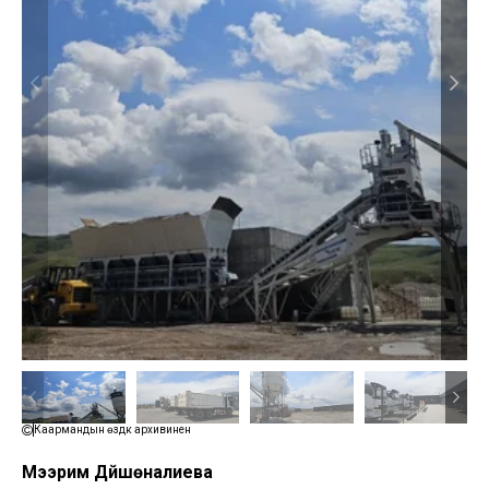
Каармандын өздүк архивинен
Мээрим Дүйшөналиева