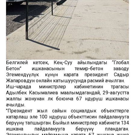
Белгилей кетсек, Кең-Суу айылындагы “Глобал
Бетон” ишканасынын темир-бетон заводу
Эгемендүүлүк күнүнө карата президент Садыр
Жапаровдун онлайн катышуусунда расмий ачылган.
Иш-чарада министрлер кабинетинин төрагасы
Адылбек Касымалиев маалымдагандай, 29-августта
жалпы жонунан өлкө боюнча 67 өндүрүш ишканасы
ачылды.
"Президент жыл сайын социалдык объекттерге
катарлаш эле 100 өндүрүш объекттисин пайдаланууга
берүүнү тапшырган. Быйыл министрлер кабинети 134
ишкана пайдаланууга берүүнү пландаган.
Эгемендүүлүк майрамына карата 67 ишкана ишке