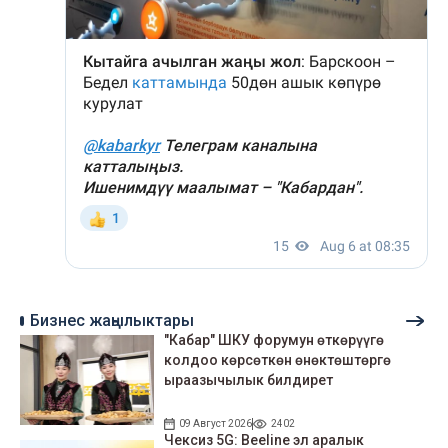
Бизнес жаңылыктары
"Кабар" ШКУ форумун өткөрүүгө
колдоо көрсөткөн өнөктөштөргө
ыраазычылык билдирет
09 Август 2026
2402
Чексиз 5G: Beeline эл аралык