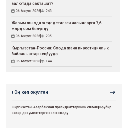
валютада сакташат?
06 Август 2026
243
Жарым жылда жеңилдетилген насыяларга 7,6
млрд сом бөлүндү
06 Август 2026
205
Кыргызстан-Россия: Соода жана инвестициялык
байланыштар кеңейүүдө
06 Август 2026
144
Эң көп окулган
Кыргызстан-Азербайжан президенттеринин сүйлөшүүлөрү: бир
катар документтерге кол коюлду