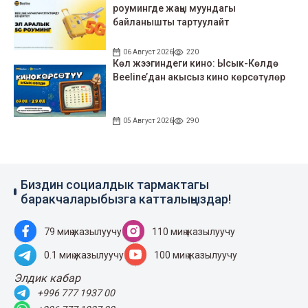
роумингде жаңы муундагы
байланышты тартуулайт
06 Август 2026
220
Көл жээгиндеги кино: Ысык-Көлдө
Beeline’дан акысыз кино көрсөтүлөр
05 Август 2026
290
Биздин социалдык тармактагы
баракчаларыбызга катталыңыздар!
79 миң жазылуучу
110 миң жазылуучу
0.1 миң жазылуучу
100 миң жазылуучу
Элдик кабар
+996 777 1937 00