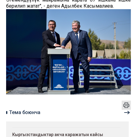
берилип жатат", - деген Адылбек Касымалиев.
Тема боюнча
Кыргызстандыктар акча каражатын кайсы