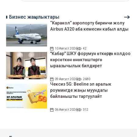
Бизнес жаңылыктары
“Каракол” аэропорту биринчи жолу
Airbus A320 аба кемесин кабыл алды
10 Август 2026
42
"Кабар" ШКУ форумун өткөрүүгө колдоо
көрсөткөн өнөктөштөргө
ыраазычылык билдирет
09 Август 2026
2680
Чексиз 5G: Beeline эл аралык
роумингде жаңы муундагы
байланышты тартуулайт
06 Август 2026
312