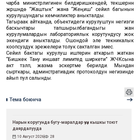
чарба министрлигинен билдиришкендей, текшерүүнүн
жүрүшүндө “Жаштык” жана “Жеңиш” сейил багынын
курулушундагы кемчиликтер аныкталды.
Тагыраак айтканда, объектидеги курулуштун негизги
баскычтары тапшырылбагандыгы жан
курулумалардын лабораториялык корутундусу жок
экендиги аныкталды. Ошондой эле текникалык
коопсуздук эрежелери толук сакталган эмес.
Сейил бактагы курулуш иштерин аткарып жаткан
“Бишкек Тану иншаат лимитед ширкети” ЖЧКсына
акт түзүлүп, жазма эскертме берилди. Мындан
сырткары, админстративдик протоколдун негизинде
айып пул салынды.
Тема боюнча
Нарын коругунда бугу-маралдар үчүн кышкы тоют
даярдалууда
10 Август 2026
28