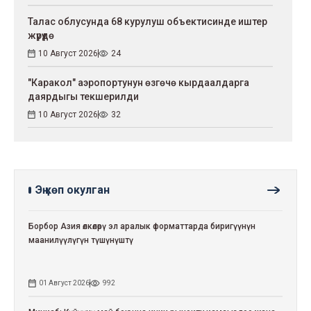
Талас облусунда 68 курулуш объектисинде иштер
жүрүүдө
10 Август 2026
24
"Каракол" аэропортунун өзгөчө кырдаалдарга
даярдыгы текшерилди
10 Август 2026
32
Эң көп окулган
Борбор Азия өлкөлөрү эл аралык форматтарда биригүүнүн
маанилүүлүгүн түшүнүштү
01 Август 2026
992