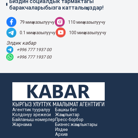
Биздин социалдык тармактагы
баракчаларыбызга катталыңыздар!
79 миң жазылуучу
110 миң жазылуучу
0.1 миң жазылуучу
100 миң жазылуучу
Элдик кабар
+996 777 1937 00
+996 777 1937 00
Агенттик тууралуу
Башкы бет
Колдонуу эрежеси
Жаңылыктар
Байланыш номерлер
Пресс-борбор
Жарнама
Бизнес жаңылыктары
Издөө
Архив