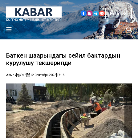
Кыр
Баткен шаарындагы сейил бактардын
курулушу текшерилди
Аймак
945
12 Сентябрь 2025
17:15