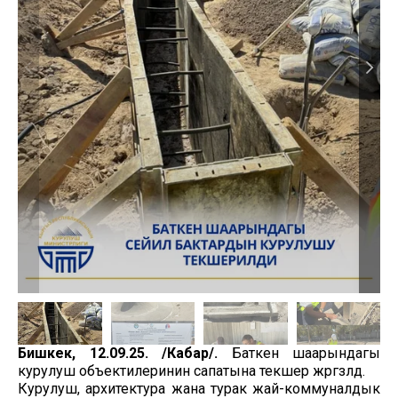
Бишкек, 12.09.25. /Кабар/.
Баткен шаарындагы
курулуш объектилеринин сапатына текшерүү жүргүзүлдү.
Курулуш, архитектура жана турак жай-коммуналдык