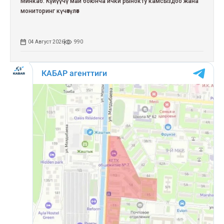
Минкаб: Күйүүчү май боюнча ички рынокту камсыздоо жана
мониторинг күчөтүлөт
04 Август 2026
990