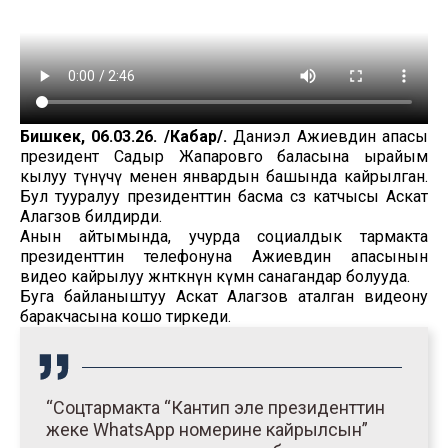
Бишкек, 06.03.26. /Кабар/.
Даниэл Ажиевдин апасы
президент Садыр Жапаровго баласына ырайым
кылуу өтүнүчү менен январдын башында кайрылган.
Бул тууралуу президенттин басма сөз катчысы Аскат
Алагөзов билдирди.
Анын айтымында, учурда социалдык тармакта
президенттин телефонуна Ажиевдин апасынын
видео кайрылуу жөнөткөнүнө күмөн санагандар болууда.
Буга байланыштуу Аскат Алагөзов аталган видеону
баракчасына кошо тиркеди.
“Соцтармакта “Кантип эле президенттин
жеке WhatsApp номерине кайрылсын”