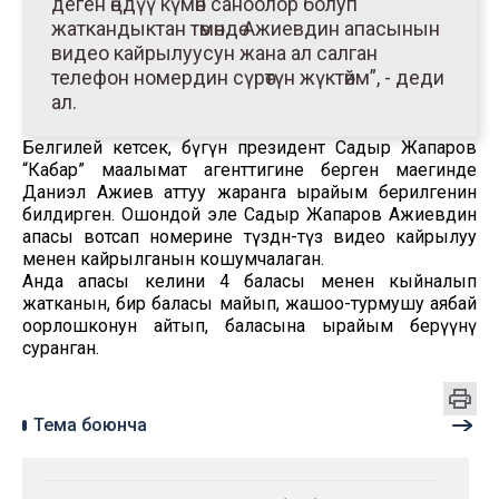
деген өңдүү күмөн саноолор болуп
жаткандыктан төмөндө Ажиевдин апасынын
видео кайрылуусун жана ал салган
телефон номердин сүрөтүн жүктөйм”, - деди
ал.
Белгилей кетсек, бүгүн президент Садыр Жапаров
“Кабар” маалымат агенттигине берген маегинде
Даниэл Ажиев аттуу жаранга ырайым берилгенин
билдирген. Ошондой эле Садыр Жапаров Ажиевдин
апасы вотсап номерине түздөн-түз видео кайрылуу
менен кайрылганын кошумчалаган.
Анда апасы келини 4 баласы менен кыйналып
жатканын, бир баласы майып, жашоо-турмушу аябай
оорлошконун айтып, баласына ырайым берүүнү
суранган.
Тема боюнча