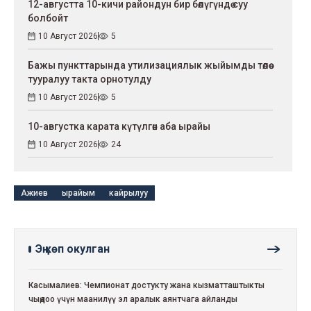
12-августта 10-кичи райондун бир бөлүгүндө суу
болбойт
10 Август 2026
5
Бажы пункттарында утилизациялык жыйымды төлөө
тууралуу такта орнотулду
10 Август 2026
5
10-августка карата күтүлгөн аба ырайы
10 Август 2026
24
Ажиев
ырайым
кайрылуу
Эң көп окулган
Касымалиев: Чемпионат достукту жана кызматташтыкты
чыңдоо үчүн маанилүү эл аралык аянтчага айланды