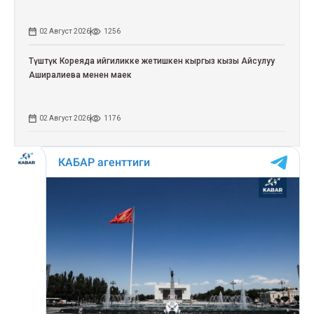
02 Август 2026
1256
Түштүк Кореяда ийгиликке жетишкен кыргыз кызы Айсулуу
Аширалиева менен маек
02 Август 2026
1176