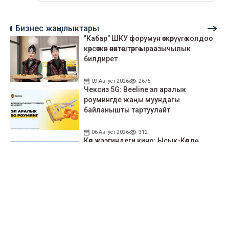
Бизнес жаңылыктары
"Кабар" ШКУ форумун өткөрүүгө колдоо
көрсөткөн өнөктөштөргө ыраазычылык
билдирет
09 Август 2026
2675
Чексиз 5G: Beeline эл аралык
роумингде жаңы муундагы
байланышты тартуулайт
06 Август 2026
312
Көл жээгиндеги кино: Ысык-Көлдө
Beeline’дан акысыз кино көрсөтүлөр
05 Август 2026
378