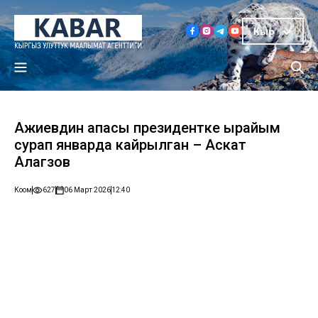
Кыр
Ажиевдин апасы президентке ырайым
сурап январда кайрылган – Аскат
Алагөзов
Коом
627
06 Март 2026
12:40