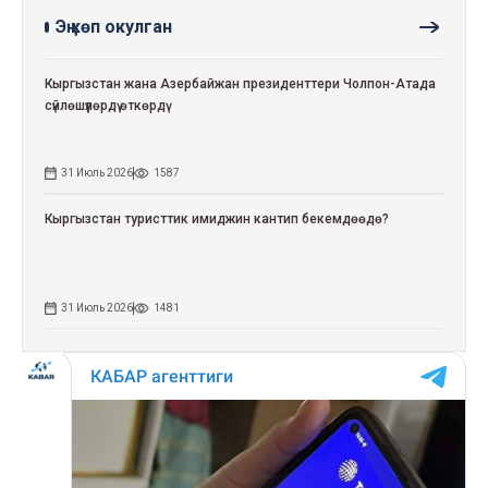
Эң көп окулган
Кыргызстан жана Азербайжан президенттери Чолпон-Атада
сүйлөшүүлөрдү өткөрдү
31 Июль 2026
1587
Кыргызстан туристтик имиджин кантип бекемдөөдө?
31 Июль 2026
1481