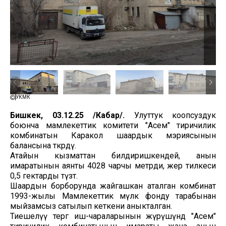
УКМК
Бишкек, 03.12.25 /Кабар/.
Улуттук коопсуздук
боюнча мамлекеттик комитети "Асем" тиричилик
комбинатын Каракол шаардык мэриясынын
балансына өткөрдү.
Атайын кызматтан билдиришкендей, анын
имаратынын аянты 4028 чарчы метрди, жер тилкеси
0,5 гектарды түзөт.
Шаардын борборунда жайгашкан аталган комбинат
1993-жылы Мамлекеттик мүлк фонду тарабынан
мыйзамсыз сатылып кеткени аныкталган.
Тиешелүү тергөө иш-чараларынын жүрүшүндө "Асем"