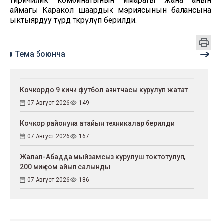
тиричилик комбинатынын имараты жана анын
аймагы Каракол шаардык мэриясынын балансына
ыктыярдуу түрдө өткөрүлүп берилди.
Тема боюнча
Кочкордо 9 кичи футбол аянтчасы курулуп жатат
07 Август 2026
149
Кочкор районуна атайын техникалар берилди
07 Август 2026
167
Жалал-Абадда мыйзамсыз курулуш токтотулуп,
200 миң сом айып салынды
07 Август 2026
186