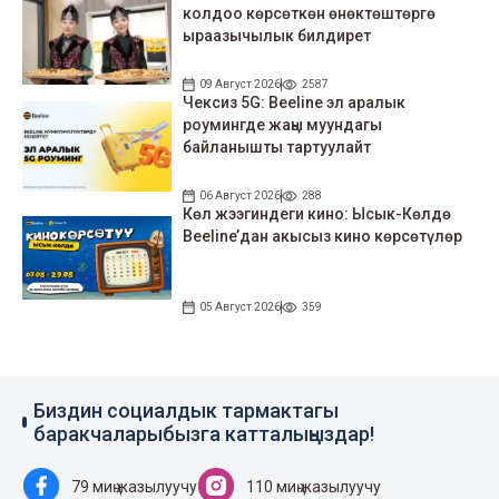
колдоо көрсөткөн өнөктөштөргө
ыраазычылык билдирет
09 Август 2026
2587
Чексиз 5G: Beeline эл аралык
роумингде жаңы муундагы
байланышты тартуулайт
06 Август 2026
288
Көл жээгиндеги кино: Ысык-Көлдө
Beeline’дан акысыз кино көрсөтүлөр
05 Август 2026
359
Биздин социалдык тармактагы
баракчаларыбызга катталыңыздар!
79 миң жазылуучу
110 миң жазылуучу