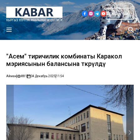
Кыр
"Асем" тиричилик комбинаты Каракол
мэриясынын балансына өткөрүлдү
Аймак
881
04 Декабрь 2025
11:54