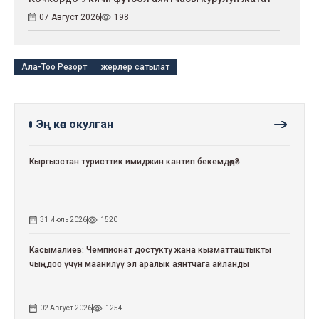
07 Август 2026
198
Ала-Тоо Резорт
жерлер сатылат
Эң көп окулган
Кыргызстан туристтик имиджин кантип бекемдөөдө?
31 Июль 2026
1520
Касымалиев: Чемпионат достукту жана кызматташтыкты
чыңдоо үчүн маанилүү эл аралык аянтчага айланды
02 Август 2026
1254