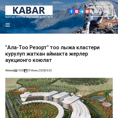
Кыр
"Ала-Тоо Резорт" тоо лыжа кластери
курулуп жаткан аймакта жерлер
аукционго коюлат
Аймак
1500
19 Июнь 2025
16:55