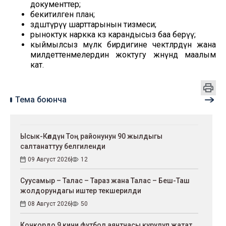
документтер;
бекитилген план;
өздөштүрүү шарттарынын тизмеси;
рыноктук наркка көз карандысыз баа берүү;
кыймылсыз мүлк бирдигине чектөөлөрдүн жана
милдеттенмелердин жоктугу жөнүндө маалым
кат.
Тема боюнча
Ысык-Көлдүн Тоң районунун 90 жылдыгы
салтанаттуу белгиленди
09 Август 2026
12
Суусамыр – Талас – Тараз жана Талас – Беш-Таш
жолдорундагы иштер текшерилди
08 Август 2026
50
Кочкордо 9 кичи футбол аянтчасы курулуп жатат