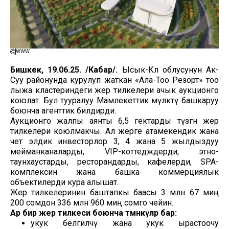
WWW
Бишкек, 19.06.25. /Кабар/.
Ысык-Көл облусунун Ак-
Суу районунда курулуп жаткан «Ала-Тоо Резорт» тоо
лыжа кластериндеги жер тилкелери ачык аукционго
коюлат. Бул тууралуу Мамлекеттик мүлктү башкаруу
боюнча агенттик билдирди.
Аукционго жалпы аянты 6,5 гектарды түзгөн жер
тилкелери коюлмакчы. Ал жерге атамекендик жана
чет элдик инвесторлор 3, 4 жана 5 жылдыздуу
мейманканаларды, VIP-коттедждерди, этно-
таунхаустарды, ресторандарды, кафелерди, SPA-
комплексин жана башка коммерциялык
объектилерди кура алышат.
Жер тилкелеринин баштапкы баасы 3 млн 67 миң
200 сомдон 336 млн 960 миң сомго чейин.
Ар бир жер тилкеси боюнча төмөнкүлөр бар:
укук белгилөөчү жана укук ырастоочу