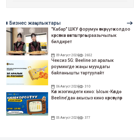
Бизнес жаңылыктары
"Кабар" ШКУ форумун өткөрүүгө колдоо
көрсөткөн өнөктөштөргө ыраазычылык
билдирет
09 Август 2026
2652
Чексиз 5G: Beeline эл аралык
роумингде жаңы муундагы
байланышты тартуулайт
06 Август 2026
310
Көл жээгиндеги кино: Ысык-Көлдө
Beeline’дан акысыз кино көрсөтүлөр
05 Август 2026
377