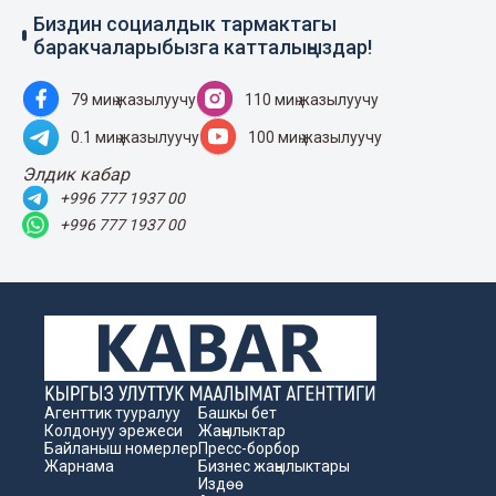
Биздин социалдык тармактагы
баракчаларыбызга катталыңыздар!
79 миң жазылуучу
110 миң жазылуучу
0.1 миң жазылуучу
100 миң жазылуучу
Элдик кабар
+996 777 1937 00
+996 777 1937 00
Агенттик тууралуу
Башкы бет
Колдонуу эрежеси
Жаңылыктар
Байланыш номерлер
Пресс-борбор
Жарнама
Бизнес жаңылыктары
Издөө