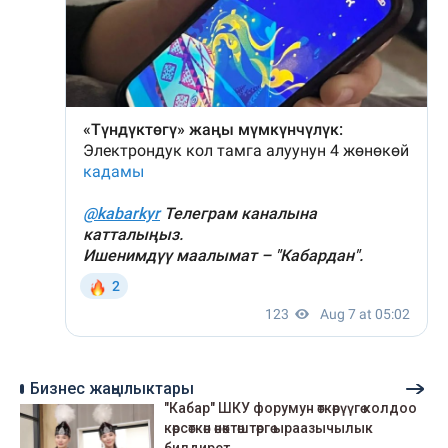
Бизнес жаңылыктары
"Кабар" ШКУ форумун өткөрүүгө колдоо
көрсөткөн өнөктөштөргө ыраазычылык