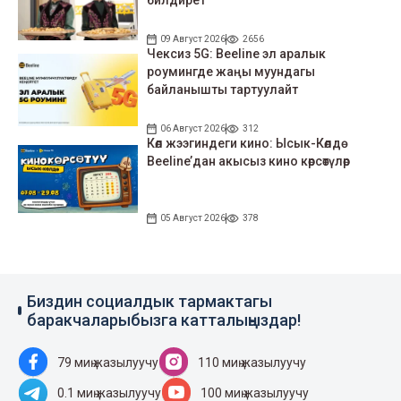
билдирет
09 Август 2026
2656
Чексиз 5G: Beeline эл аралык
роумингде жаңы муундагы
байланышты тартуулайт
06 Август 2026
312
Көл жээгиндеги кино: Ысык-Көлдө
Beeline’дан акысыз кино көрсөтүлөр
05 Август 2026
378
Биздин социалдык тармактагы
баракчаларыбызга катталыңыздар!
79 миң жазылуучу
110 миң жазылуучу
0.1 миң жазылуучу
100 миң жазылуучу