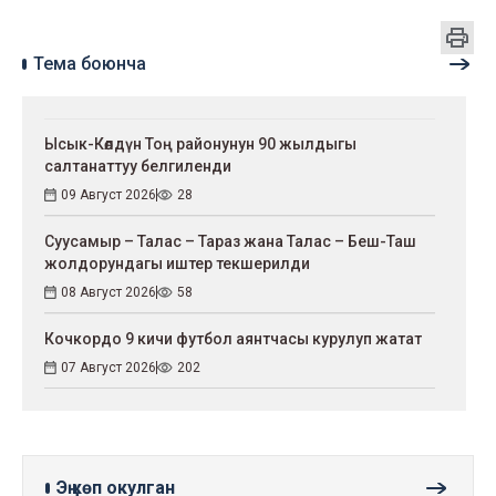
Тема боюнча
Ысык-Көлдүн Тоң районунун 90 жылдыгы
салтанаттуу белгиленди
09 Август 2026
28
Суусамыр – Талас – Тараз жана Талас – Беш-Таш
жолдорундагы иштер текшерилди
08 Август 2026
58
Кочкордо 9 кичи футбол аянтчасы курулуп жатат
07 Август 2026
202
Эң көп окулган