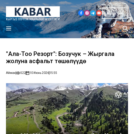
Кыр
"Ала-Тоо Резорт": Бозучук – Жыргалаң
жолуна асфальт төшөлүүдө
Аймак
522
10 Июнь 2026
15:55