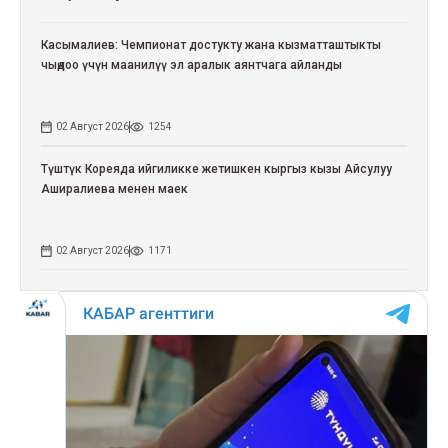
Касымалиев: Чемпионат достукту жана кызматташтыкты
чыңдоо үчүн маанилүү эл аралык аянтчага айланды
02 Август 2026
1254
Түштүк Кореяда ийгиликке жетишкен кыргыз кызы Айсулуу
Аширалиева менен маек
02 Август 2026
1171