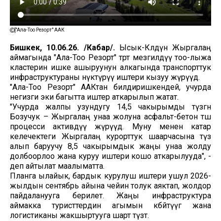
"Ала-Тоо Резорт" ААК
Бишкек, 10.06.26. /Кабар/.
Ысык-Көлдүн Жыргалаң
аймагында "Ала-Тоо Резорт" төрт мезгилдүү тоо-лыжа
кластерин ишке ашыруунун алкагында транспорттук
инфраструктураны өнүктүрүү иштери кызуу жүрүүдө.
"Ала-Тоо Резорт" ААКтан билдиришкендей, учурда
негизги эки багытта иштер аткарылып жатат.
"Учурда жалпы узундугу 14,5 чакырымды түзгөн
Бозучук – Жыргалаң унаа жолуна асфальт-бетон төшөө
процесси активдүү жүрүүдө. Муну менен катар
келечектеги Жыргалаң курорттук шаарчасына түз
алып баруучу 8,5 чакырымдык жаңы унаа жолду
долбоорлоо жана куруу иштери кошо аткарылууда", -
деп айтылат маалыматта.
Планга ылайык, бардык курулуш иштери ушул 2026-
жылдын сентябрь айына чейин толук аяктап, жолдор
пайдаланууга берилет. Жаңы инфраструктура
аймакка туристтердин агымын көбөйтүүгө жана
логистиканы жакшыртууга шарт түзөт.