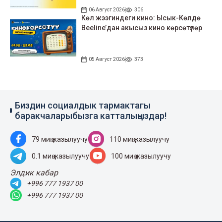
06 Август 2026
306
Көл жээгиндеги кино: Ысык-Көлдө
Beeline’дан акысыз кино көрсөтүлөр
05 Август 2026
373
Биздин социалдык тармактагы
баракчаларыбызга катталыңыздар!
79 миң жазылуучу
110 миң жазылуучу
0.1 миң жазылуучу
100 миң жазылуучу
Элдик кабар
+996 777 1937 00
+996 777 1937 00