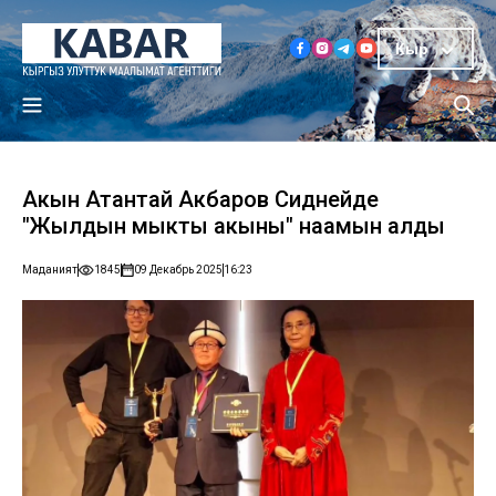
Кыр
Акын Атантай Акбаров Сиднейде
"Жылдын мыкты акыны" наамын алды
Маданият
1845
09 Декабрь 2025
16:23