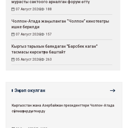
мурасты сактоого арналган форум өттү
07 Август 2026
188
Чолпон-Атада жаңыланган “Чолпон” кинотеатры
ишке берилди
07 Август 2026
157
Кыргыз тарыхын баяндаган "Барсбек каган"
тасмасы көрсөтүлө баштайт
05 Август 2026
263
Эң көп окулган
Кыргызстан жана Азербайжан президенттери Чолпон-Атада
сүйлөшүүлөрдү өткөрдү