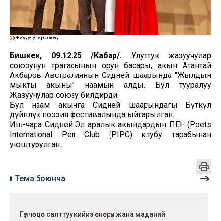
Жазуучулар союзу
Бишкек, 09.12.25 /Кабар/.
Улуттук жазуучулар
союзунун төрагасынын орун басары, акын Атантай
Акбаров Австралиянын Сидней шаарында "Жылдын
мыкты акыны" наамын алды. Бул тууралуу
Жазуучулар союзу билдирди.
Бул наам акынга Сидней шаарындагы Бүткүл
дүйнөлүк поэзия фестивалында ыйгарылган.
Иш-чара Сидней Эл аралык акындардын ПЕН (Poets
International Pen Club (PIPC) клубу тарабынан
уюштурулган.
Тема боюнча
Гүлчөдө салттуу кийиз өнөрүн жана маданий