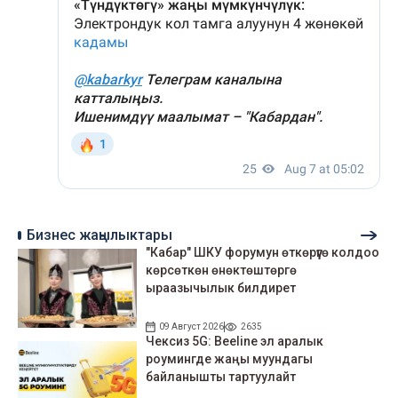
Бизнес жаңылыктары
"Кабар" ШКУ форумун өткөрүүгө колдоо
көрсөткөн өнөктөштөргө
ыраазычылык билдирет
09 Август 2026
2635
Чексиз 5G: Beeline эл аралык
роумингде жаңы муундагы
байланышты тартуулайт