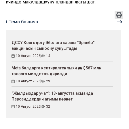
ичинде макулдашууну пландап жатышат.
Тема боюнча
ДССУ Конгодогу Эболага каршы "Эрвебо"
вакцинасын сыноону сунуштады
10 Август 2026
14
Meta балдарга келтирилген зыян үчүн $567 млн
төлөөгө милдеттендирилди
10 Август 2026
29
“Жылдыздар учат”: 13-aвгустта асманда
Персеиддердин агымы көрүнөт
10 Август 2026
32