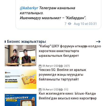
Бизнес жаңылыктары
"Кабар" ШКУ форумун өткөрүүгө колдоо
көрсөткөн өнөктөштөргө
ыраазычылык билдирет
09 Август 2026
2675
Чексиз 5G: Beeline эл аралык
роумингде жаңы муундагы
байланышты тартуулайт
06 Август 2026
312
Көл жээгиндеги кино: Ысык-Көлдө
Beeline’дан акысыз кино көрсөтүлөр