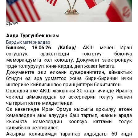
WWW
Аида Тургунбек кызы
Бардык материалдар
Бишкек, 18.06.26. /Кабар/.
АКШ менен Иран
согуштук аракеттерди токтотуу боюнча
меморандумга кол коюшту. Документ электрондук
түрдө толтурулуп, күчүнө кирди, деп жазат lenta.ru.
Документте эки өлкөнүн суверенитетин, аймактык
бүтүндүгүн өз ара урматтоо жана бири-биринин ички
иштерине кийлигишпөө принциптери бекитилген.
Ошондой эле АКШ жакынкы 30 күндүн ичинде Иранга
чектеш аймактардан өз аскерлерин толугу менен
чыгарып кетүүгө милдеттенди.
Өз кезегинде Иран Ормуз кысыгы аркылуу өткөн
кемелерден акы алуудан баш тартып, жакын арада
кысыкта кемелердин коопсуз каттамы толук
калыбына келтирилет.
Акыркы келишимди тараптар алдыдагы 60 күндүн