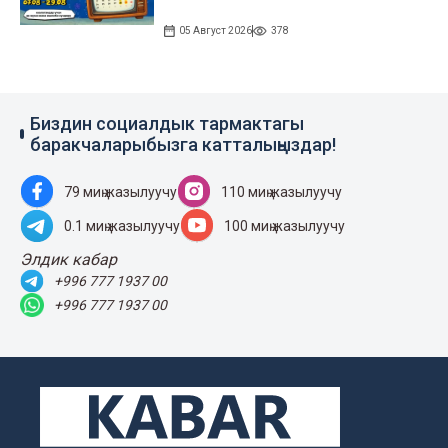
05 Август 2026
378
Биздин социалдык тармактагы
баракчаларыбызга катталыңыздар!
79 миң жазылуучу
110 миң жазылуучу
0.1 миң жазылуучу
100 миң жазылуучу
Элдик кабар
+996 777 1937 00
+996 777 1937 00