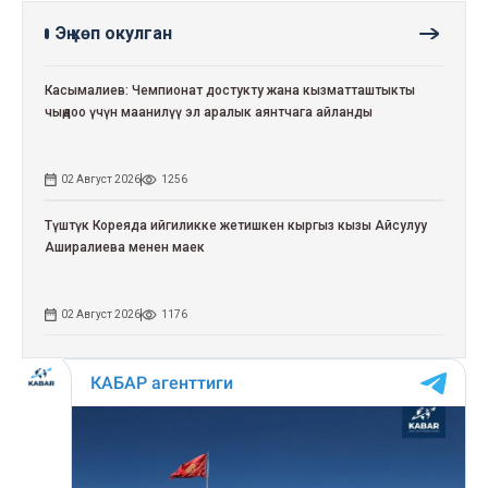
Эң көп окулган
Касымалиев: Чемпионат достукту жана кызматташтыкты
чыңдоо үчүн маанилүү эл аралык аянтчага айланды
02 Август 2026
1256
Түштүк Кореяда ийгиликке жетишкен кыргыз кызы Айсулуу
Аширалиева менен маек
02 Август 2026
1176