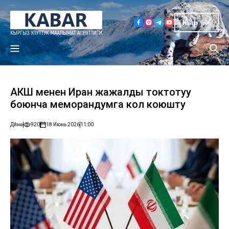
Кыр
АКШ менен Иран жаңжалды токтотуу
боюнча меморандумга кол коюшту
Дүйнө
920
18 Июнь 2026
11:00