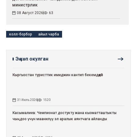
министрлик
08 Август 2026
63
колл-борбор
айыл чарба
Эң көп окулган
Кыргызстан туристтик имиджин кантип бекемдөөдө?
31 Июль 2026
1520
Касымалиев: Чемпионат достукту жана кызматташтыкты
чыңдоо үчүн маанилүү эл аралык аянтчага айланды