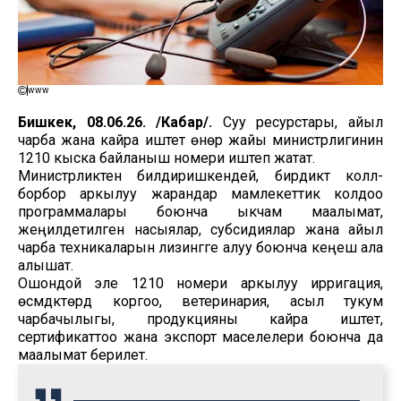
www
Бишкек, 08.06.26. /Кабар/.
Суу ресурстары, айыл
чарба жана кайра иштетүү өнөр жайы министрлигинин
1210 кыска байланыш номери иштеп жатат.
Министрликтен билдиришкендей, бирдиктүү колл-
борбор аркылуу жарандар мамлекеттик колдоо
программалары боюнча ыкчам маалымат,
жеңилдетилген насыялар, субсидиялар жана айыл
чарба техникаларын лизингге алуу боюнча кеңеш ала
алышат.
Ошондой эле 1210 номери аркылуу ирригация,
өсүмдүктөрдү коргоо, ветеринария, асыл тукум
чарбачылыгы, продукцияны кайра иштетүү,
сертификаттоо жана экспорт маселелери боюнча да
маалымат берилет.