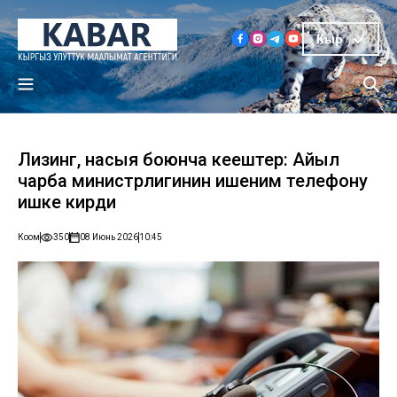
Кыр
Лизинг, насыя боюнча кеңештер: Айыл
чарба министрлигинин ишеним телефону
ишке кирди
Коом
350
08 Июнь 2026
10:45