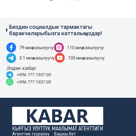
Биздин социалдык тармактагы
баракчаларыбызга катталыңыздар!
79 миң жазылуучу
110 миң жазылуучу
0.1 миң жазылуучу
100 миң жазылуучу
Элдик кабар
+996 777 1937 00
+996 777 1937 00
Агенттик тууралуу
Башкы бет