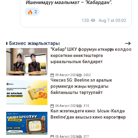
Бизнес жаңылыктары
"Кабар" ШКУ форумун өткөрүүгө колдоо
көрсөткөн өнөктөштөргө
ыраазычылык билдирет
09 Август 2026
2652
Чексиз 5G: Beeline эл аралык
роумингде жаңы муундагы
байланышты тартуулайт
06 Август 2026
310
Көл жээгиндеги кино: Ысык-Көлдө
Beeline’дан акысыз кино көрсөтүлөр
05 Август 2026
377