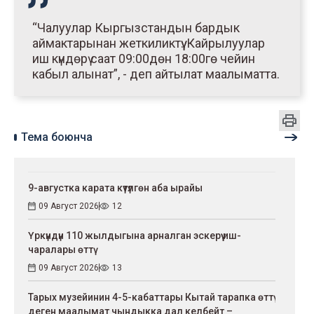
“Чалуулар Кыргызстандын бардык
аймактарынан жеткиликтүү. Кайрылуулар
иш күндөрү саат 09:00дөн 18:00гө чейин
кабыл алынат”, - деп айтылат маалыматта.
Тема боюнча
9-августка карата күтүлгөн аба ырайы
09 Август 2026
12
Үркүндүн 110 жылдыгына арналган эскерүү иш-
чаралары өттү
09 Август 2026
13
Тарых музейинин 4-5-кабаттары Кытай тарапка өттү
деген маалымат чындыкка дал келбейт –