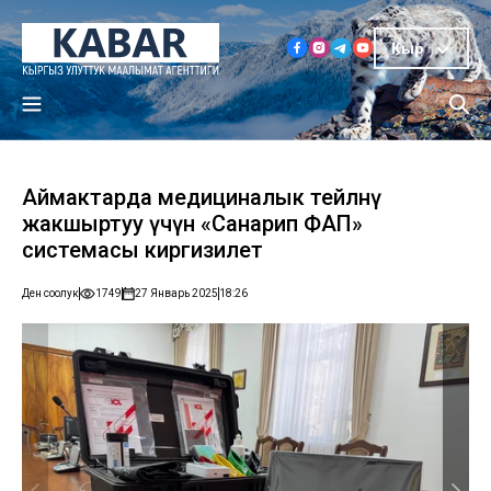
Кыр
Аймактарда медициналык тейлөөнү
жакшыртуу үчүн «Санарип ФАП»
системасы киргизилет
Ден соолук
1749
27 Январь 2025
18:26