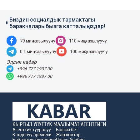
Биздин социалдык тармактагы
баракчаларыбызга катталыңыздар!
79 миң жазылуучу
110 миң жазылуучу
0.1 миң жазылуучу
100 миң жазылуучу
Элдик кабар
+996 777 1937 00
+996 777 1937 00
Агенттик тууралуу
Башкы бет
Колдонуу эрежеси
Жаңылыктар
Байланыш номерлер
Пресс-борбор