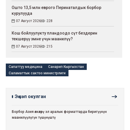
Ошто 13,5 млн еврого Перинаталдык борбор
курулууда
07 Август 2026
228
Кош бойлуулукту пландоодо сүт бездерин
текшерүү эмне үчүн маанилүү?
07 Август 2026
215
Сапаттуу медицина
Санарип Кыргызстан
Саламаттык сактоо министрлиги
Эң көп окулган
Борбор Азия өлкөлөрү эл аралык форматтарда биригүүнүн
маанилүүлүгүн түшүнүштү