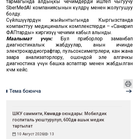
тармагында алдыңкы чечимдерди иштеп чыгуучу
SberMedAI компаниясынын өкүлдөрү менен жолугушуу
болду.
Сүйлөшүүлөрдүн жыйынтыгында Кыргызстанда
компакттуу медициналык комплекстерди – «Санарип
ФАПтарды» киргизүү чечими кабыл алынды.
Маалымат үчүн:
Бул приборлор заманбап
диагностикалык жабдуулар, анын ичинде
электрокардиографтар, пульсоксиметрлери, кан жана
заара анализаторлору, ошондой эле алгачкы
диагностика үчүн башка аспаптар менен жабдылган
көчмө кейс.
Тема боюнча
ШКУ саммити, Көчмөндөр оюндары: Мобилдик
госпиталь уюштурулуп, 600дөн ашык медик
тартылат
10 Август 2026
13