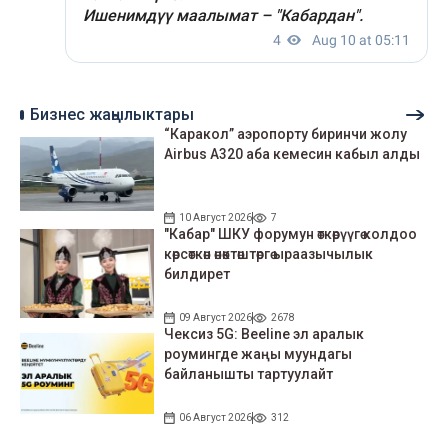
Бизнес жаңылыктары
“Каракол” аэропорту биринчи жолу
Airbus A320 аба кемесин кабыл алды
10 Август 2026
7
"Кабар" ШКУ форумун өткөрүүгө колдоо
көрсөткөн өнөктөштөргө ыраазычылык
билдирет
09 Август 2026
2678
Чексиз 5G: Beeline эл аралык
роумингде жаңы муундагы
байланышты тартуулайт
06 Август 2026
312