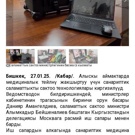
Саламаттык сактоо министрлигинин басма сөз кызматы
Бишкек, 27.01.25. /Кабар/.
Алыскы аймактарда
медициналык тейлөөнү жакшыртуу үчүн санариптик
саламаттыкты сактоо технологиялары киргизилүүдө.
Ведомстводон билдиришкендей, министрлер
кабинетинин төрагасынын биринчи орун басары
Данияр Амангелдиев, саламаттык сактоо министри
Алымкадыр Бейшеналиев баштаган Кыргызстандын
делегациясы Москвага расмий иш сапары менен
барды.
Иш сапардын алкагында санариптик медицина