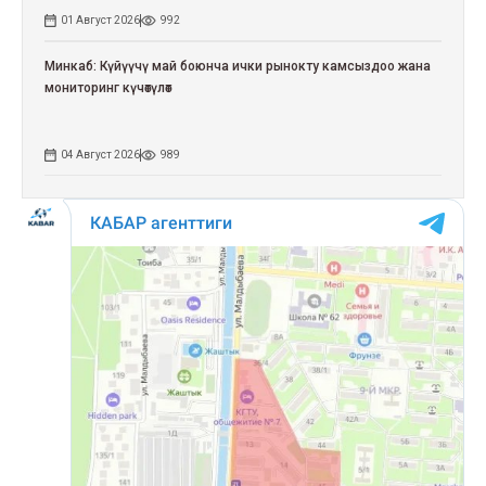
01 Август 2026
992
Минкаб: Күйүүчү май боюнча ички рынокту камсыздоо жана
мониторинг күчөтүлөт
04 Август 2026
989