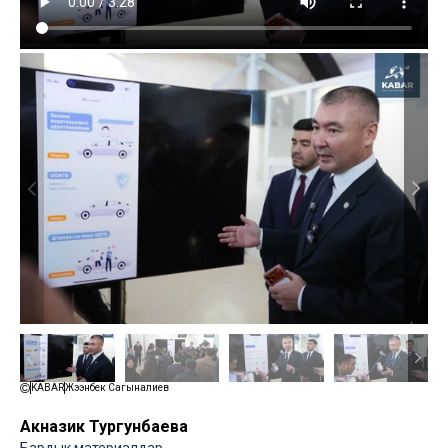
KABAR
Жээнбек Сагыналиев
Акназик Тургунбаева