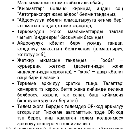
Маалымкатсыз өтүнмө кабыл алынбайт;
“Кызматтар” бөлүмүнө кириңиз, андан соң
“Автотранспорт жана айдоо” бөлүмүн тандаңыз;
“Айдоочулук күбөлүгүн алмаштырууга өтүнмө берүү”
кызматын тандап, өтүнмө жөнөтүңүз;
Тиркемеден жеке маалыматтарды тактап
чыгып, “андан ары” баскычын басыңыз.
Айдоочулук күбөлүктү берүүчү уюмду тандап,
колдонуу максатын белгилеңиз (алмаштыруу,
жоготуу ж.б.);
Жеткирүү ыкмасын тандаңыз: – “ооба” —
курьердик жеткирүү (дарегиңизди жана
индексиңизди көрсөтүңүз), – “жок” — даяр күбөлүктү
өзүңүз барып аласыз.
Тиркеме аркылуу сүрөткө түшүңүз. Талаптар:
камерага түз кароо, бетте жана кийимде көлөкө
болбоосу, жарык, так сапат, баш кийимсиз
(жоолукка уруксат берилет)
Төлөм жүргүзүү: Бардык төлөмдөр QR-код аркылуу
аткарылат. Тиркеме автоматтык түрдө QR-код
түзүп берет, аны каалаган төлөм колдонмосу
аркылуу сканерлеп төлөй аласыз.