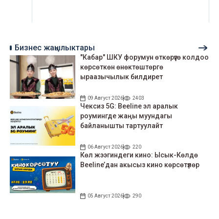
Бизнес жаңылыктары
"Кабар" ШКУ форумун өткөрүүгө колдоо
көрсөткөн өнөктөштөргө
ыраазычылык билдирет
09 Август 2026
2403
Чексиз 5G: Beeline эл аралык
роумингде жаңы муундагы
байланышты тартуулайт
06 Август 2026
220
Көл жээгиндеги кино: Ысык-Көлдө
Beeline’дан акысыз кино көрсөтүлөр
05 Август 2026
290