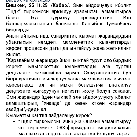
Бардык материалдар
Бишкек, 25.11.25 /Кабар/.
Эми айдоочулук күбөлүктү
“Түндүк” тиркемеси аркылуу аралыктан алмаштырса
болот. Бул тууралуу президенттин Иш
башкармалыгынын башчысы Каныбек Туманбаев
билдирди.
Анын айтымында, санариптик кызмат жарандардын
убактысын үнөмдөп, мамлекеттик кызматтарды
көрсөтүү процессин дагы да ыңгайлуу жана жеткиликтүү
кылат.
“Карапайым жарандар үйүнөн чыкпай туруп эле бардык
керектүү мамлекеттик кызматтарды ала турган
деңгээлге жетишибиз зарыл. Санариптештирүү бул
бюрократияны кыскартуу жана мамлекеттик кызмат
көрсөтүүлөрдү эл үчүн мүмкүн болушунча ыңгайлуу
деңгээлге чыгаруунун негизги жолу болуп саналат.
Эми жарандар үйдөн чыкпай эле айдоочулукту күбөлүктү
алмаштырып, “Унаада” да кезек күткөн жарандар
азайды”,-деди ал.
Кызматты кантип пайдалануу керек?
"Түндүк" тиркемесин ачыңыз. Онлайн алмаштыруу
үчүн тиркемеге 083-формадагы медициналык
маалымкат алдын ала жүктөлгөн болушу керек.