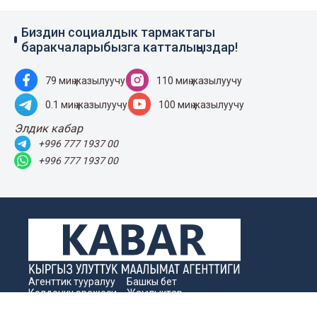
Биздин социалдык тармактагы
баракчаларыбызга катталыңыздар!
79 миң жазылуучу
110 миң жазылуучу
0.1 миң жазылуучу
100 миң жазылуучу
Элдик кабар
+996 777 1937 00
+996 777 1937 00
Агенттик тууралуу
Башкы бет
Колдонуу эрежеси
Жаңылыктар
Байланыш номерлер
Пресс-борбор
Жарнама
Бизнес жаңылыктары