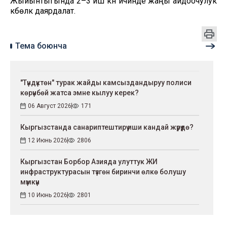
Жыйынтыгында 2–3 иш күнү ичинде жаңы айдоочулук
күбөлүк даярдалат.
Тема боюнча
"Түндүктөн" турак жайды камсыздандыруу полиси
көрүнбөй жатса эмне кылуу керек?
06 Август 2026
171
Кыргызстанда санариптештирүү иши кандай жүрүүдө?
12 Июнь 2026
2806
Кыргызстан Борбор Азияда улуттук ЖИ
инфраструктурасын түзгөн биринчи өлкө болушу
мүмкүн
10 Июнь 2026
2801