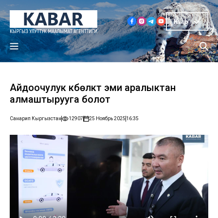
Кыр
Айдоочулук күбөлүктү эми аралыктан
алмаштырууга болот
Санарип Кыргызстан
12907
25 Ноябрь 2025
16:35