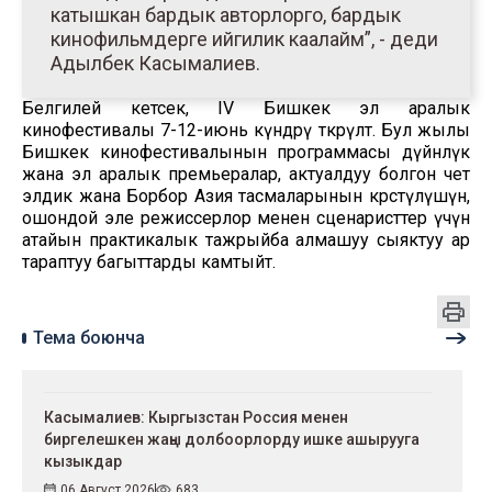
катышкан бардык авторлорго, бардык
кинофильмдерге ийгилик каалайм”, - деди
Адылбек Касымалиев.
Белгилей кетсек, IV Бишкек эл аралык
кинофестивалы 7-12-июнь күндөрү өткөрүлөт. Бул жылы
Бишкек кинофестивалынын программасы дүйнөлүк
жана эл аралык премьералар, актуалдуу болгон чет
элдик жана Борбор Азия тасмаларынын көрсөтүлүшүн,
ошондой эле режиссерлор менен сценаристтер үчүн
атайын практикалык тажрыйба алмашуу сыяктуу ар
тараптуу багыттарды камтыйт.
Тема боюнча
Касымалиев: Кыргызстан Россия менен
биргелешкен жаңы долбоорлорду ишке ашырууга
кызыкдар
06 Август 2026
683