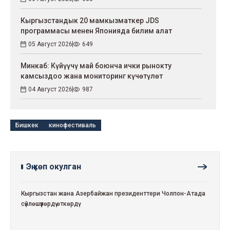
Кыргызстандык 20 мамкызматкер JDS
программасы менен Японияда билим алат
05 Август 2026
649
Минкаб: Күйүүчү май боюнча ички рынокту
камсыздоо жана мониторинг күчөтүлөт
04 Август 2026
987
Бишкек
кинофестиваль
Эң көп окулган
Кыргызстан жана Азербайжан президенттери Чолпон-Атада
сүйлөшүүлөрдү өткөрдү