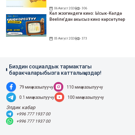
06 Август 2026
306
Көл жээгиндеги кино: Ысык-Көлдө
Beeline’дан акысыз кино көрсөтүлөр
05 Август 2026
373
Биздин социалдык тармактагы
баракчаларыбызга катталыңыздар!
79 миң жазылуучу
110 миң жазылуучу
0.1 миң жазылуучу
100 миң жазылуучу
Элдик кабар
+996 777 1937 00
+996 777 1937 00