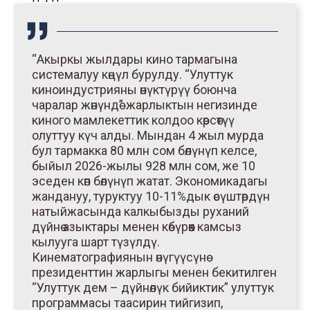
“Акыркы жылдары кино тармагына
системалуу көңүл бурулду. “Улуттук
киноиндустрияны өнүктүрүү боюнча
чаралар жөнүндө” жарлыктын негизинде
киного мамлекеттик колдоо көрсөтүү
олуттуу күч алды. Мындан 4 жыл мурда
бул тармакка 80 млн сом бөлүнүп келсе,
быйыл 2026-жылы 928 млн сом, же 10
эседен көп бөлүнүп жатат. Экономикадагы
жандануу, туруктуу 10-11%дык өсүштөрдүн
натыйжасында калкыбызды руханий
дүйнө азыктары менен көбүрөөк камсыз
кылууга шарт түзүлдү.
Кинематографиянын өнүгүүсүнө
президенттин жарлыгы менен бекитилген
“Улуттук дем – дүйнөлүк бийиктик” улуттук
программасы таасирин тийгизип,