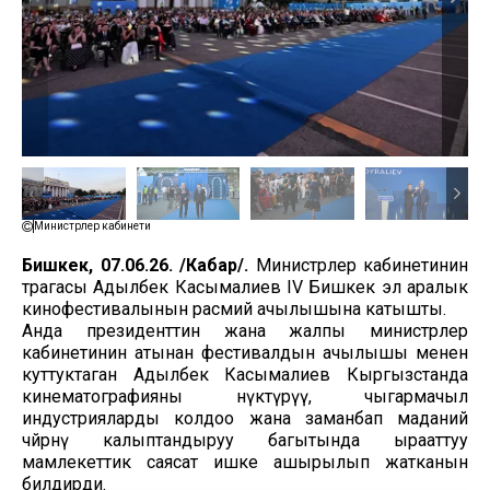
Министрлер кабинети
Бишкек, 07.06.26. /Кабар/.
Министрлер кабинетинин
төрагасы Адылбек Касымалиев IV Бишкек эл аралык
кинофестивалынын расмий ачылышына катышты.
Анда президенттин жана жалпы министрлер
кабинетинин атынан фестивалдын ачылышы менен
куттуктаган Адылбек Касымалиев Кыргызстанда
кинематографияны өнүктүрүү, чыгармачыл
индустрияларды колдоо жана заманбап маданий
чөйрөнү калыптандыруу багытында ырааттуу
мамлекеттик саясат ишке ашырылып жатканын
билдирди.