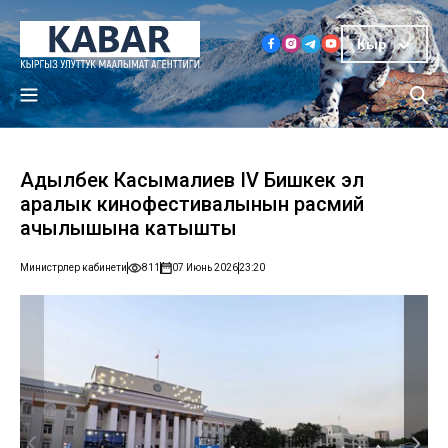
Кыр
Адылбек Касымалиев IV Бишкек эл
аралык кинофестивалынын расмий
ачылышына катышты
Министрлер кабинети
811
07 Июнь 2026
23:20