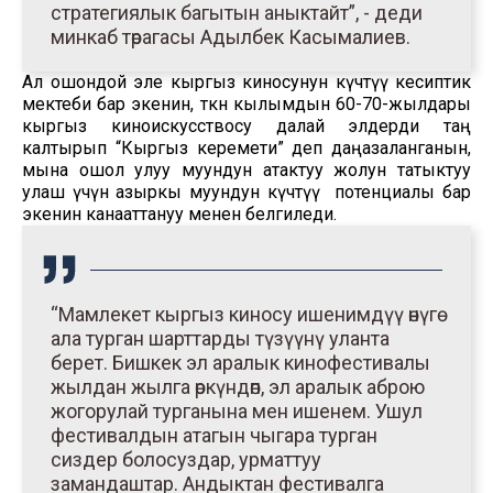
стратегиялык багытын аныктайт”, - деди
минкаб төрагасы Адылбек Касымалиев.
Ал ошондой эле кыргыз киносунун күчтүү кесиптик
мектеби бар экенин, өткөн кылымдын 60-70-жылдары
кыргыз киноискусствосу далай элдерди таң
калтырып “Кыргыз керемети” деп даңазаланганын,
мына ошол улуу муундун атактуу жолун татыктуу
улаш үчүн азыркы муундун күчтүү потенциалы бар
экенин канааттануу менен белгиледи.
“Мамлекет кыргыз киносу ишенимдүү өнүгө
ала турган шарттарды түзүүнү уланта
берет. Бишкек эл аралык кинофестивалы
жылдан жылга өркүндөп, эл аралык аброю
жогорулай турганына мен ишенем. Ушул
фестивалдын атагын чыгара турган
сиздер болосуздар, урматтуу
замандаштар. Андыктан фестивалга