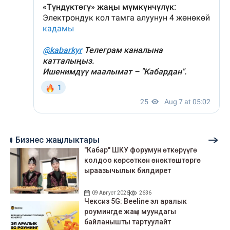
Бизнес жаңылыктары
"Кабар" ШКУ форумун өткөрүүгө
колдоо көрсөткөн өнөктөштөргө
ыраазычылык билдирет
09 Август 2026
2636
Чексиз 5G: Beeline эл аралык
роумингде жаңы муундагы
байланышты тартуулайт