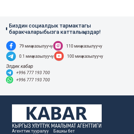
Биздин социалдык тармактагы
баракчаларыбызга катталыңыздар!
79 миң жазылуучу
110 миң жазылуучу
0.1 миң жазылуучу
100 миң жазылуучу
Элдик кабар
+996 777 193 700
+996 777 193 700
Агенттик тууралуу
Башкы бет