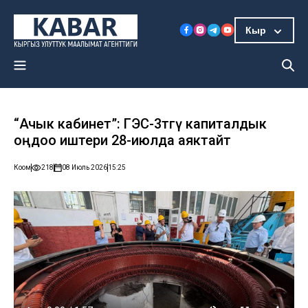
Кыр
“Ачык кабинет”: ГЭС-3төгү капиталдык
оңдоо иштери 28-июлда аяктайт
Коом
218
08 Июль 2026
15:25