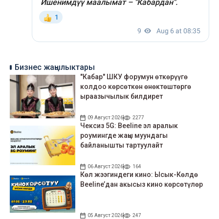
Бизнес жаңылыктары
"Кабар" ШКУ форумун өткөрүүгө
колдоо көрсөткөн өнөктөштөргө
ыраазычылык билдирет
09 Август 2026
2277
Чексиз 5G: Beeline эл аралык
роумингде жаңы муундагы
байланышты тартуулайт
06 Август 2026
164
Көл жээгиндеги кино: Ысык-Көлдө
Beeline’дан акысыз кино көрсөтүлөр
05 Август 2026
247