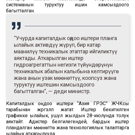
системанын туруктуу ишин камсыздоого
багытталган.
“Учурда капиталдык оңдоо иштери планга
ылайык активдүү жүрүп, бир катар
маанилүү техникалык этаптар ийгиликтүү
аяктады. Аткарылган иштер
гидроагрегаттын негизги түйүндөрүнүн
техникалык абалын калыбына келтирүүгө
жана анын узак мөөнөттүү, коопсуз жана
туруктуу иштешин камсыздоого
багытталган”, — деди министр.
Капиталдык оңдоо иштери “Азия ГРЭС” ЖЧКсы
тарабынан жүргүзүлүп жатат. Иштер бекитилген
графикке ылайык, ушул жылдын 28-июлунда толук
аяктайт. Адистер белгилегендей, бардык иштер
пландалган мөөнөттө жана технологиялык талаптарга
ылайык аткарылууда.