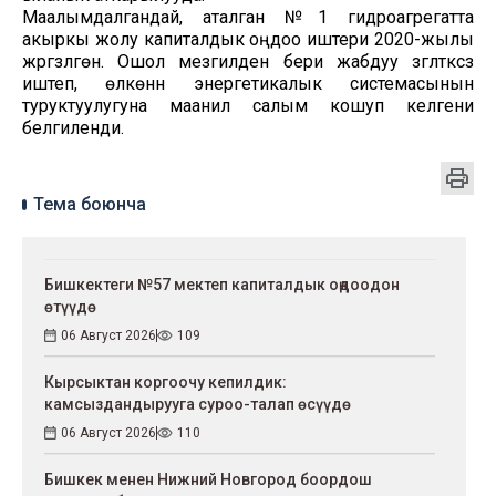
Маалымдалгандай, аталган №1 гидроагрегатта
акыркы жолу капиталдык оңдоо иштери 2020-жылы
жүргүзүлгөн. Ошол мезгилден бери жабдуу үзгүлтүксүз
иштеп, өлкөнүн энергетикалык системасынын
туруктуулугуна маанилүү салым кошуп келгени
белгиленди.
Тема боюнча
Бишкектеги №57 мектеп капиталдык оңдоодон
өтүүдө
06 Август 2026
109
Кырсыктан коргоочу кепилдик:
камсыздандырууга суроо-талап өсүүдө
06 Август 2026
110
Бишкек менен Нижний Новгород боордош