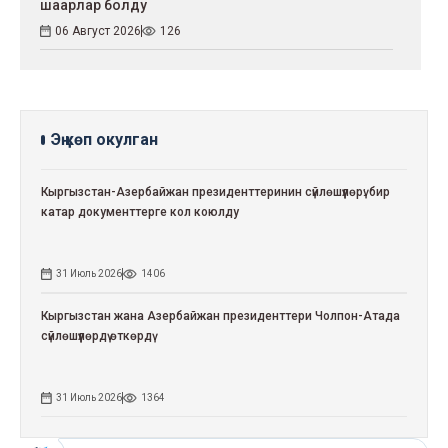
шаарлар болду
06 Август 2026
126
Эң көп окулган
Кыргызстан-Азербайжан президенттеринин сүйлөшүүлөрү: бир
катар документтерге кол коюлду
31 Июль 2026
1406
Кыргызстан жана Азербайжан президенттери Чолпон-Атада
сүйлөшүүлөрдү өткөрдү
31 Июль 2026
1364