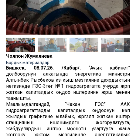
Чолпон Жумалиева
Бардык материалдар
Бишкек, 08.07.26. /Кабар/.
“Ачык кабинет”
долбоорунун алкагында энергетика министри
Алтынбек Рысбеков күз-кыш мезгилине даярдыктын
негизинде ГЭС-3төгү №1 гидроагрегатта учурда жүрүп
жаткан капиталдык оңдоо иштеринин жүрүшү менен
таанышты.
Маалымдалгандай, “Чакан ГЭС” ААК
гидроагрегаттарды капиталдык оңдоонун көп
жылдык графигине ылайык, жүргүзүлүп жаткан иштер
станциянын ишенимдүүлүгүн жогорулатууга,
жабдуулардын иштөө мөөнөтүн узартууга жана
жогорку жүктөм мезгилинде энергетикалык