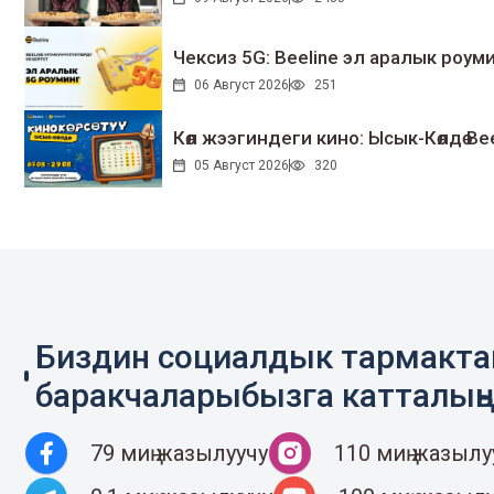
Чексиз 5G: Beeline эл аралык ро
06 Август 2026
251
Көл жээгиндеги кино: Ысык-Көлдө Bee
05 Август 2026
320
Биздин социалдык тармакт
баракчаларыбызга катталың
79 миң жазылуучу
110 миң жазылу