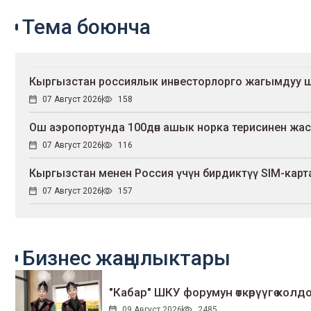
Тема боюнча
Кыргызстан россиялык инвесторлорго жагымдуу 
07 Август 2026
158
Ош аэропортунда 100дөн ашык норка терисинен жа
07 Август 2026
116
Кыргызстан менен Россия үчүн бирдиктүү SIM-карт
07 Август 2026
157
Бизнес жаңылыктары
"Кабар" ШКУ форумун өткөрүүгө колдо
09 Август 2026
2485