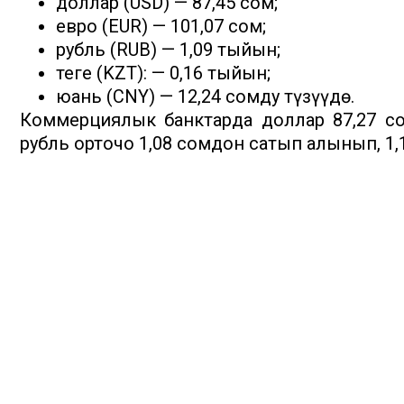
доллар (USD) — 87,45 сом;
евро (EUR) — 101,07 сом;
рубль (RUB) — 1,09 тыйын;
теңге (KZT): — 0,16 тыйын;
юань (CNY) — 12,24 сомду түзүүдө.
Коммерциялык банктарда доллар 87,27 с
рубль орточо 1,08 сомдон сатып алынып, 1,