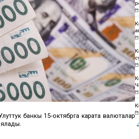
р
К
а
К
с
К
Ч
К
уттук банкы 15-октябрга карата валюталар
ыялады.