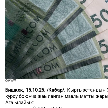
WWW
Бишкек, 15.10.25. /Кабар/.
Кыргызстандын Ул
курсу боюнча жаңыланган маалыматты жар
Ага ылайык: