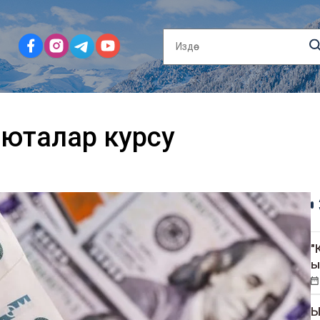
люталар курсу
"
ы
Ы