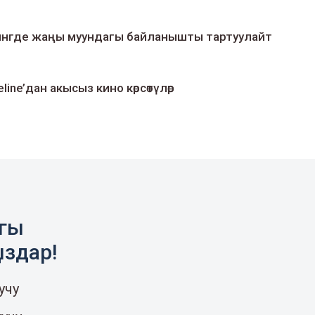
умингде жаңы муундагы байланышты тартуулайт
line’дан акысыз кино көрсөтүлөр
агы
ыздар!
учу