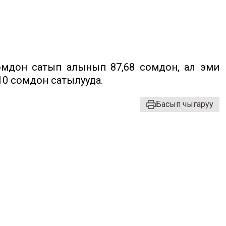
омдон сатып алынып 87,68 сомдон, ал эми
10 сомдон сатылууда.
Басып чыгаруу