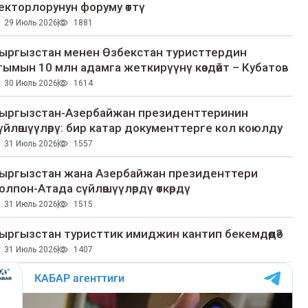
екторлорунун форуму өттү
29 Июль 2026
1881
ыргызстан менен Өзбекстан туристтердин
гымын 10 млн адамга жеткирүүнү көздөйт – Кубатов
30 Июль 2026
1614
ыргызстан-Азербайжан президенттеринин
үйлөшүүлөрү: бир катар документтерге кол коюлду
31 Июль 2026
1557
ыргызстан жана Азербайжан президенттери
олпон-Атада сүйлөшүүлөрдү өткөрдү
31 Июль 2026
1515
ыргызстан туристтик имиджин кантип бекемдөөдө?
31 Июль 2026
1407