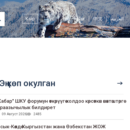
Кыр
Рус
Eng
Tur
中文
العربية
Эң көп окулган
Кабар" ШКУ форумун өткөрүүгө колдоо көрсөткөн өнөктөштөргө
раазычылык билдирет
09 Август 2026
2485
сык-Көлдө Кыргызстан жана Өзбекстан ЖОЖ