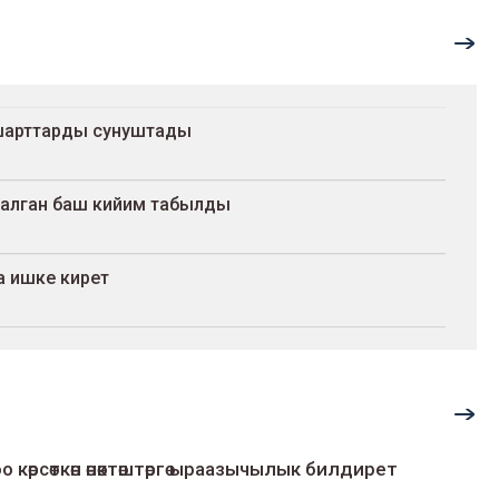
шарттарды сунуштады
салган баш кийим табылды
а ишке кирет
о көрсөткөн өнөктөштөргө ыраазычылык билдирет