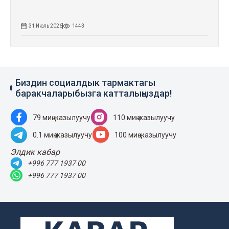
31 Июль 2026
1443
Биздин социалдык тармактагы
баракчаларыбызга катталыңыздар!
79 миң жазылуучу
110 миң жазылуучу
0.1 миң жазылуучу
100 миң жазылуучу
Элдик кабар
+996 777 1937 00
+996 777 1937 00