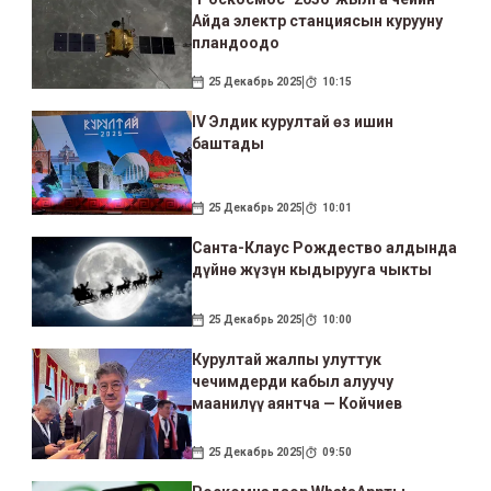
Айда электр станциясын курууну
пландоодо
25 Декабрь 2025
10:15
IV Элдик курултай өз ишин
баштады
25 Декабрь 2025
10:01
Санта-Клаус Рождество алдында
дүйнө жүзүн кыдырууга чыкты
25 Декабрь 2025
10:00
Курултай жалпы улуттук
чечимдерди кабыл алуучу
маанилүү аянтча — Койчиев
25 Декабрь 2025
09:50