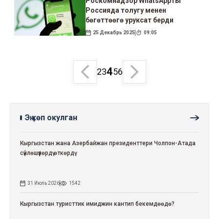
Роскомнадзор WhatsAppты
Россияда толугу менен
бөгөттөөгө уруксат берди
25 Декабрь 2025
09:05
4
2
3
5
6
Эң көп окулган
Кыргызстан жана Азербайжан президенттери Чолпон-Атада
сүйлөшүүлөрдү өткөрдү
31 Июль 2026
1542
Кыргызстан туристтик имиджин кантип бекемдөөдө?