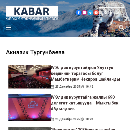
Кыр
Акназик Тургунбаева
IV Элдик курултайдын Улуттук
кеңешинин төрагасы болуп
Мамбеткерим Чекиров шайланды
25 Декабрь 2025
10:42
IV Элдик курултайга жалпы 690
делегат катышууда – Мыктыбек
Абдылдаев
25 Декабрь 2025
10:28
"Роскосмос" 2036-жылга чейин