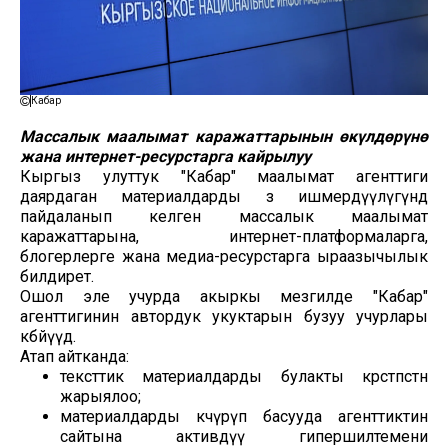
Кабар
Массалык маалымат каражаттарынын өкүлдөрүнө
жана интернет-ресурстарга кайрылуу
Кыргыз улуттук "Кабар" маалымат агенттиги
даярдаган материалдарды өз ишмердүүлүгүндө
пайдаланып келген массалык маалымат
каражаттарына, интернет-платформаларга,
блогерлерге жана медиа-ресурстарга ыраазычылык
билдирет.
Ошол эле учурда акыркы мезгилде "Кабар"
агенттигинин автордук укуктарын бузуу учурлары
көбөйүүдө.
Атап айтканда:
тексттик материалдарды булакты көрсөтпөстөн
жарыялоо;
материалдарды көчүрүп басууда агенттиктин
сайтына активдүү гипершилтемени