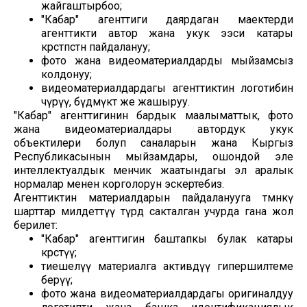
жайгаштырбоо;
"Кабар" агенттиги даярдаган маектерди
агенттикти автор жана укук ээси катары
көрсөтпөстөн пайдалануу;
фото жана видеоматериалдарды мыйзамсыз
колдонуу;
видеоматериалдардагы агенттиктин логотибин
өчүрүү, бүдөмүктөө же жашыруу.
"Кабар" агенттигинин бардык маалыматтык, фото
жана видеоматериалдары автордук укук
объектилери болуп саналарын жана Кыргыз
Республикасынын мыйзамдары, ошондой эле
интеллектуалдык менчик жаатындагы эл аралык
нормалар менен корголорун эскертебиз.
Агенттиктин материалдарын пайдаланууга төмөнкү
шарттар милдеттүү түрдө сакталган учурда гана жол
берилет:
"Кабар" агенттигин баштапкы булак катары
көрсөтүү;
тиешелүү материалга активдүү гипершилтеме
берүү;
фото жана видеоматериалдардагы оригиналдуу