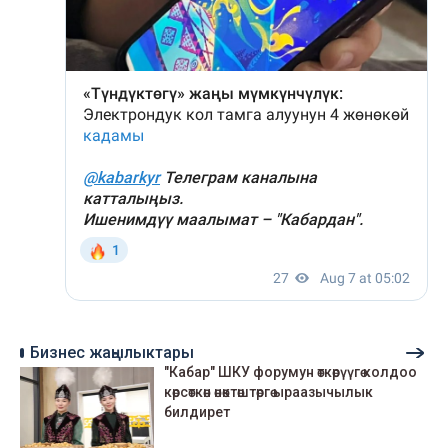
Бизнес жаңылыктары
"Кабар" ШКУ форумун өткөрүүгө колдоо
көрсөткөн өнөктөштөргө ыраазычылык
билдирет