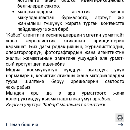
логотипти жана башка идентификациялык
белгилерди сактоо;
материалдарды агенттик менен
макулдашпастан бурмалоого, өзгөртүүгө же
жаңылыш түшүнүк жарата турган контекстте
пайдаланууга жол бербөө.
"Кабар" агенттиги кесиптештердин эмгегин урматтайт
жана журналисттик этиканын принциптерин
карманат. Биз дагы редакциянын, журналисттердин,
операторлордун, фотографтардын жана агенттиктин
жалпы жамаатынын эмгегине ушундай эле урмат-
сый көрсөтүлөт деп ишенебиз.
Медиа коомчулуктун өкүлдөрүн автордук укук
нормаларын, кесиптик этиканы жана материалдарды
туура шилтеме берүү эрежелерин сактоого
чакырабыз.
Мындан ары да өз ара урматтоого жана
конструктивдүү кызматташтыкка үмүт артабыз.
Кыргыз улуттук "Кабар" маалымат агенттиги
Тема боюнча