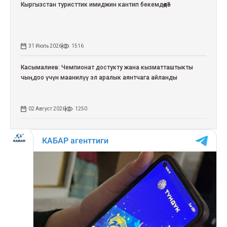
Кыргызстан туристтик имиджин кантип бекемдөөдө?
31 Июль 2026
1516
Касымалиев: Чемпионат достукту жана кызматташтыкты
чыңдоо үчүн маанилүү эл аралык аянтчага айланды
02 Август 2026
1250