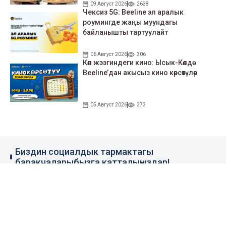
09 Август 2026
2638
Чексиз 5G: Beeline эл аралык
роумингде жаңы муундагы
байланышты тартуулайт
06 Август 2026
306
Көл жээгиндеги кино: Ысык-Көлдө
Beeline’дан акысыз кино көрсөтүлөр
05 Август 2026
373
Биздин социалдык тармактагы
баракчаларыбызга катталыңыздар!
79 миң жазылуучу
110 миң жазылуучу
0.1 миң жазылуучу
100 миң жазылуучу
Элдик кабар