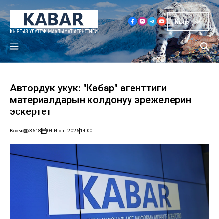
Кыр
Автордук укук: "Кабар" агенттиги
материалдарын колдонуу эрежелерин
эскертет
Коом
3618
04 Июнь 2026
14:00