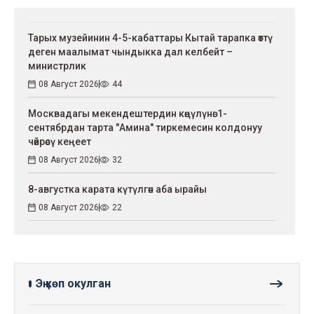
Тарых музейинин 4-5-кабаттары Кытай тарапка өттү
деген маалымат чындыкка дал келбейт –
министрлик
08 Август 2026
44
Москвадагы мекендештердин көңүлүнө: 1-
сентябрдан тарта "Амина" тиркемесин колдонуу
чөйрөсү кеңеет
08 Август 2026
32
8-августка карата күтүлгөн аба ырайы
08 Август 2026
22
Эң көп окулган