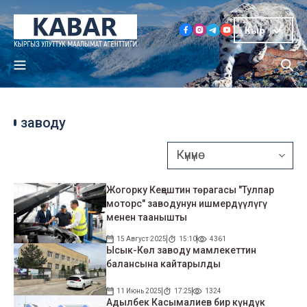
Кыр
заводу
Жогорку Кеңештин төрагасы "Тулпар
моторс" заводунун ишмердүүлүгү
менен таанышты
15 Август 2025
15:10
4361
Ысык-Көл заводу мамлекеттин
балансына кайтарылды
11 Июнь 2025
17:25
1324
Адылбек Касымалиев бир күндүк