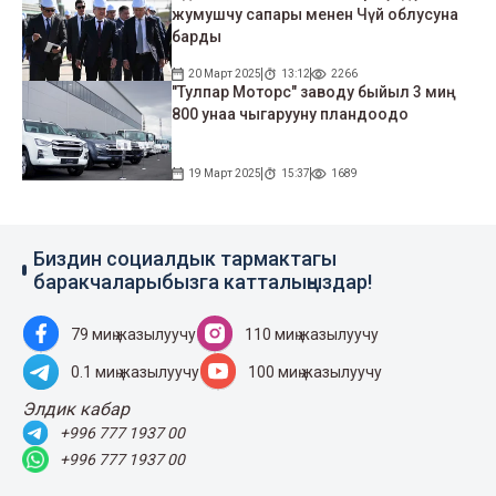
жумушчу сапары менен Чүй облусуна
барды
20 Март 2025
13:12
2266
"Тулпар Моторс" заводу быйыл 3 миң
800 унаа чыгарууну пландоодо
19 Март 2025
15:37
1689
Биздин социалдык тармактагы
баракчаларыбызга катталыңыздар!
79 миң жазылуучу
110 миң жазылуучу
0.1 миң жазылуучу
100 миң жазылуучу
Элдик кабар
+996 777 1937 00
+996 777 1937 00