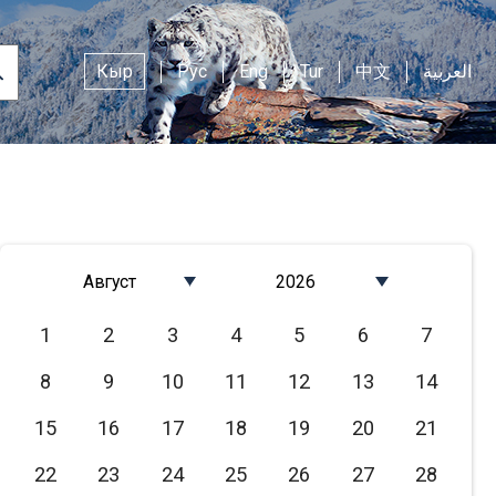
Кыр
Рус
Eng
Tur
中文
العربية
Август
2026
Январь
2026
1
2
3
4
5
6
7
Февраль
2025
8
9
10
11
12
13
14
Март
2024
Апрель
2023
15
16
17
18
19
20
21
Май
2022
22
23
24
25
26
27
28
Июнь
2021