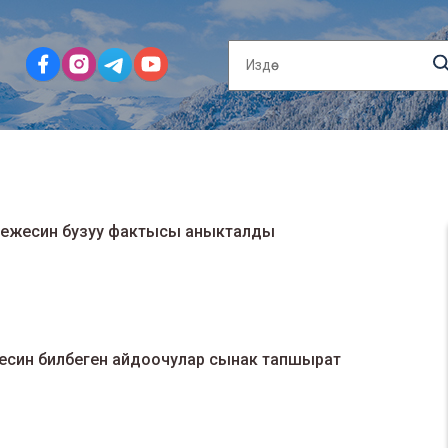
эрежесин бузуу фактысы аныкталды
жесин билбеген айдоочулар сынак тапшырат