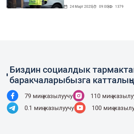
24 Март 2025
09:00
1379
Биздин социалдык тармакт
баракчаларыбызга катталың
79 миң жазылуучу
110 миң жазылу
0.1 миң жазылуучу
100 миң жазыл