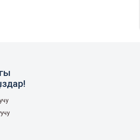
агы
ыздар!
учу
уучу