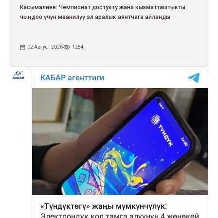
Касымалиев: Чемпионат достукту жана кызматташтыкты
чыңдоо үчүн маанилүү эл аралык аянтчага айланды
02 Август 2026
1254