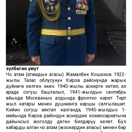
Үзүлбөгөн үмүт
Чоң атам (атамдын агасы) Жамалбек Кошонов 1922-
жылы Талас облусунун Киров районунда жарык
дүйнөгө келген экен. 1940-жылы аскерге кетип, ал
арада согуш башталып, 1941-жылдын сентябрь
айында Москванын алдында фронтко кирет. Төрт
жыл катары менен душманга каршы салгылашат.
Кийин согуш аяктап калганда, 1945-жылдын 1-
майында Киров райондук аскердик комиссариатына
дайынсыз жоголду деген билдирүү келет. Бул
кабарды алган чоң апам (жоокердин апасы) менен бир