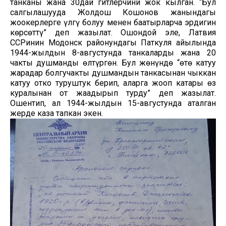
танканы жана 30дай гитлерчини жок кылган. “Бул
салгылашууда Жолдош Кошонов жанындагы
жоокерлерге үлгү болуу менен баатырларча эрдигин
көрсөттү” деп жазылат. Ошондой эле, Латвия
ССРинин Модонск районундагы Паткуля айылында
1944-жылдын 8-августунда танкаларды жана 20
чакты душманды өлтүргөн. Бул жөнүндө “өтө катуу
жарадар болгучакты душмандын танкасынан чыккан
катуу отко туруштук берип, аларга жооп катары өз
куралынан от жаадырып турду” деп жазылат.
Ошентип, ал 1944-жылдын 15-августунда аталган
жерде каза тапкан экен.