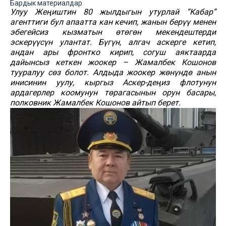
Бардык материалдар
Улуу Жеңиштин 80 жылдыгын утурлай “Кабар”
агенттиги бул апаатта кан кечип, жанын берүү менен
эбегейсиз кызматын өтөгөн мекендештерди
эскерүүсүн улантат. Бүгүн, алгач аскерге кетип,
андан ары фронтко кирип, согуш аяктаарда
дайынсыз кеткен жоокер –
Жамалбек Кошонов
тууралуу сөз болот. Алдыда жоокер жөнүндө анын
инисинин уулу, кыргыз Аскер-деңиз флотунун
ардагерлер коомунун төрагасынын орун басары,
полковник Жамалбек Кошонов айтып берет.