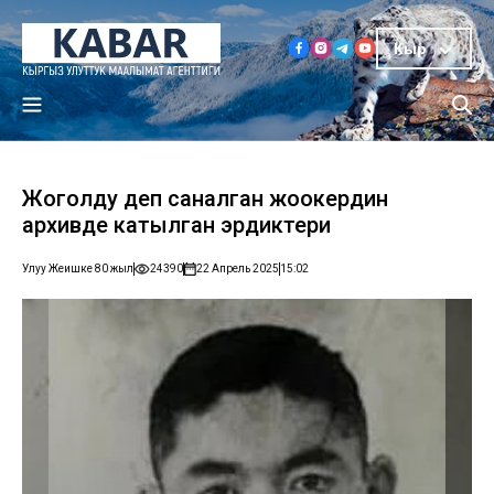
Кыр
Жоголду деп саналган жоокердин
архивде катылган эрдиктери
Улуу Жеңишке 80 жыл
24390
22 Апрель 2025
15:02