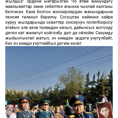
жылдыз” ордени ыйгарылган. Чоң атам жөнүндөгү
маалыматтар эмне себептен ачыкка чыкпай калганы
белгисиз. Каза болгон жоокерлердин жакындарына
пенсия төлөнүп берилчү. Согуштан кийинки кайра
куруу жылдарында советтер союзунун политбюросу
атайын эле акча төлөөдөн качып, дайынсыз жоголду
деген кат жөнөтүп койгонбу деп да ойлойм. Сөзүмдү
жыйынтыктап жатып, эч кимдин эрдиги унутулбайт,
биз эч кимди унутпайбыз дегим келет.