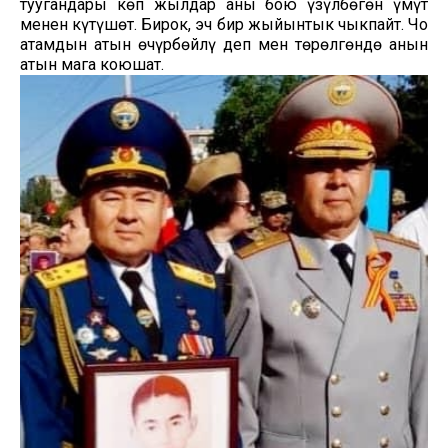
туугандары көп жылдар аны бою үзүлбөгөн үмүт
менен күтүшөт. Бирок, эч бир жыйынтык чыкпайт. Чоң
атамдын атын өчүрбөйлү деп мен төрөлгөндө анын
атын мага коюшат.