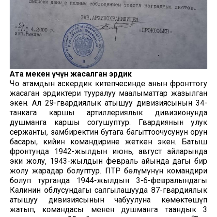
Ата мекен үчүн жасалган эрдик
Чоң атамдын аскердик китепчесинде анын фронттогу
жасаган эрдиктери тууралуу маалыматтар жазылган
экен. Ал 29-гвардиялык атышуу дивизиясынын 34-
танкага каршы артиллериялык дивизионунда
душманга каршы согушуптур. Гвардиянын улук
сержанты, замбиректин бутага багыттоочусунун орун
басары, кийин командирине жеткен экен. Батыш
фронтунда 1942-жылдын июнь, август айларында
эки жолу, 1943-жылдын февраль айында дагы бир
жолу жарадар болуптур. ПТР бөлүмүнүн командири
болуп турганда 1944-жылдын 3-6-февралындагы
Калинин облусундагы салгылашууда 87-гвардиялык
атышуу дивизиясынын чабуулуна көмөктөшүп
жатып, командасы менен душманга таандык 3