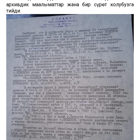
архивдик маалыматтар жана бир сүрөт колубузга
тийди.