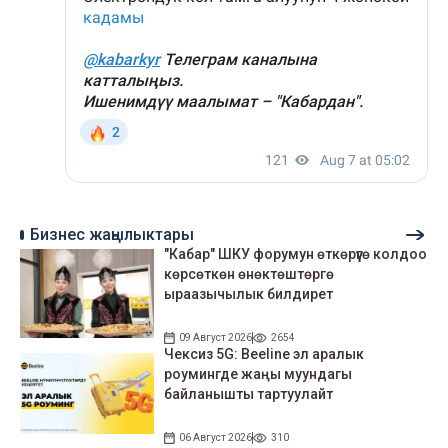
Бизнес жаңылыктары
"Кабар" ШКУ форумун өткөрүүгө колдоо
көрсөткөн өнөктөштөргө
ыраазычылык билдирет
09 Август 2026
2654
Чексиз 5G: Beeline эл аралык
роумингде жаңы муундагы
байланышты тартуулайт
06 Август 2026
310