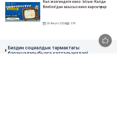
Көл жээгиндеги кино: Ысык-Көлдө
Beeline’дан акысыз кино көрсөтүлөр
05 Август 2026
378
Биздин социалдык тармактагы
баракчаларыбызга катталыңыздар!
79 миң жазылуучу
110 миң жазылуучу
0.1 миң жазылуучу
100 миң жазылуучу
Элдик кабар
+996 777 1937 00
+996 777 1937 00