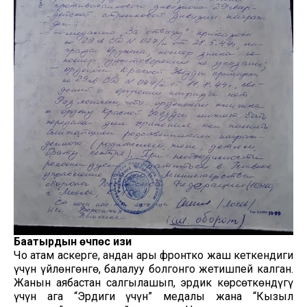
Баатырдын өчпөс изи
Чоң атам аскерге, андан ары фронтко жаш кеткендиги
үчүн үйлөнгөнгө, балалуу болгонго жетишпей калган.
Жанын аябастан салгылашып, эрдик көрсөткөндүгү
үчүн ага “Эрдиги үчүн” медалы жана “Кызыл