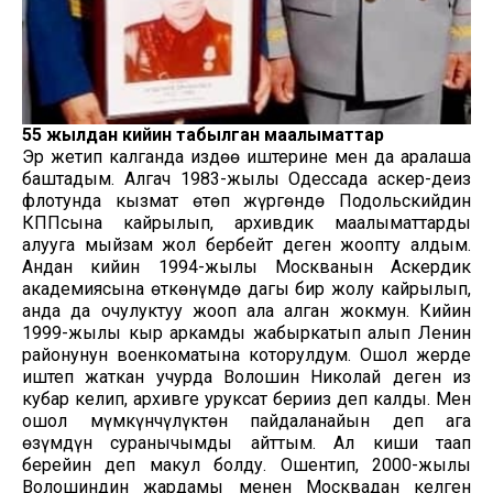
55 жылдан кийин табылган маалыматтар
Эр жетип калганда издөө иштерине мен да аралаша
баштадым. Алгач 1983-жылы Одессада аскер-деңиз
флотунда кызмат өтөп жүргөндө Подольскийдин
КППсына кайрылып, архивдик маалыматтарды
алууга мыйзам жол бербейт деген жоопту алдым.
Андан кийин 1994-жылы Москванын Аскердик
академиясына өткөнүмдө дагы бир жолу кайрылып,
анда да оңчулуктуу жооп ала алган жокмун. Кийин
1999-жылы кыр аркамды жабыркатып алып Ленин
районунун военкоматына которулдум. Ошол жерде
иштеп жаткан учурда Волошин Николай деген из
кубар келип, архивге уруксат бериңиз деп калды. Мен
ошол мүмкүнчүлүктөн пайдаланайын деп ага
өзүмдүн суранычымды айттым. Ал киши таап
берейин деп макул болду. Ошентип, 2000-жылы
Волошиндин жардамы менен Москвадан келген