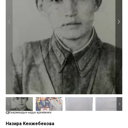
Каармандын өздүк архивинен
Назира Кенжебекова