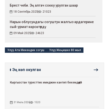
Брест чеби. Эң алгач сокку урулган шаар
18 Сентябрь 2025
21023
Нарын облусундагы согуштун жалгыз ардагерине
сый-урмат көрсөтүлдү
09 Май 2025
24623
Улуу Ата Мекендик согуш
Улуу Жеңишке 80 жыл
Эң көп окулган
Кыргызстан туристтик имиджин кантип бекемдөөдө?
31 Июль 2026
1520