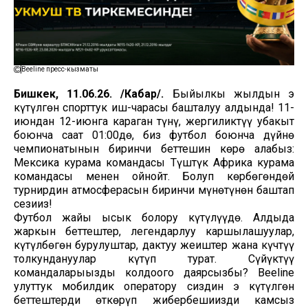
Beeline пресс-кызматы
Бишкек, 11.06.26. /Кабар/.
Быйылкы жылдын эң
күтүлгөн спорттук иш-чарасы башталуу алдында! 11-
июндан 12-июнга караган түнү, жергиликтүү убакыт
боюнча саат 01:00дө, биз футбол боюнча дүйнө
чемпионатынын биринчи беттешин көрө алабыз:
Мексика курама командасы Түштүк Африка курама
командасы менен ойнойт. Болуп көрбөгөндөй
турнирдин атмосферасын биринчи мүнөтүнөн баштап
сезиңиз!
Футбол жайы ысык болору күтүлүүдө. Алдыда
жаркын беттештер, легендарлуу каршылашуулар,
күтүлбөгөн бурулуштар, даңктуу жеңиштер жана күчтүү
толкундануулар күтүп турат. Сүйүктүү
командаларыңызды колдоого даярсызбы? Beeline
улуттук мобилдик оператору сиздин эң күтүлгөн
беттештерди өткөрүп жибербешиңизди камсыз