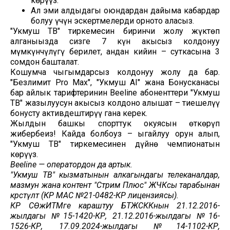
көрүңүз.
Ал эми алдыдагы оюндардан дайыма кабардар
болуу үчүн эскертмелерди орното аласыз.
"Укмуш ТВ" тиркемесин биринчи жолу жүктөп
алганыңызда сизге 7 күн акысыз колдонуу
мүмкүнчүлүгү берилет, андан кийин – суткасына 3
сомдон башталат.
Кошумча чыгымдарсыз колдонуу жолу да бар.
"Безлимит Pro Max", "Укмуш AI" жана Бонусканасы
бар айлык тарифтеринин Beeline абоненттери "Укмуш
ТВ" жазылуусун акысыз колдоно алышат – тиешелүү
бонусту активдештирүү гана керек.
Жылдын башкы спорттук окуясын өткөрүп
жибербеңиз! Кайда болбоңуз – ыңгайлуу орун алып,
"Укмуш ТВ" тиркемесинен дүйнө чемпионатын
көрүңүз.
Beeline — оператордон да артык.
"Укмуш ТВ" кызматынын алкагындагы телеканалдар,
мазмун жана контент "Стрим Плюс" ЖЧКсы тарабынан
көрсөтүлөт (КР МАС №21-0482-КР лицензиясы).
КР СӨжИТМге караштуу БТЖСККнын 21.12.2016-
жылдагы №15-1420-КР, 21.12.2016-жылдагы №16-
1526-КР, 17.09.2024-жылдагы №14-1102-КР,