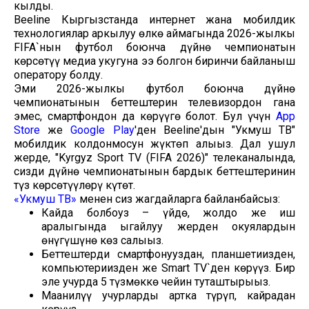
кылды.
Beeline Кыргызстанда интернет жана мобилдик
технологиялар аркылуу өлкө аймагында 2026-жылкы
FIFA`нын футбол боюнча дүйнө чемпионатын
көрсөтүү медиа укугуна ээ болгон биринчи байланыш
оператору болду.
Эми 2026-жылкы футбол боюнча дүйнө
чемпионатынын беттештерин телевизордон гана
эмес, смартфондон да көрүүгө болот. Бул үчүн
App
Store
же
Google Play
'ден Beeline'дын "Укмуш ТВ"
мобилдик колдонмосун жүктөп алыңыз. Дал ушул
жерде, "Kyrgyz Sport TV (FIFA 2026)" телеканалында,
сизди дүйнө чемпионатынын бардык беттештеринин
түз көрсөтүүлөрү күтөт.
«Укмуш ТВ»
менен сиз жагдайларга байланбайсыз:
Кайда болбоңуз – үйдө, жолдо же иш
аралыгында ыңгайлуу жерден окуялардын
өнүгүшүнө көз салыңыз.
Беттештерди смартфонуңуздан, планшетиңизден,
компьютериңизден же Smart TV`ден көрүңүз. Бир
эле учурда 5 түзмөккө чейин туташтырыңыз.
Маанилүү учурларды артка түрүп, кайрадан