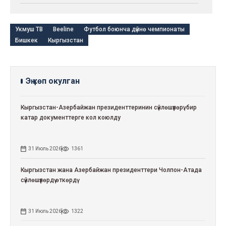
Укмуш ТВ
Beeline
Футбол боюнча дүйнө чемпионаты
Бишкек
Кыргызстан
Эң көп окулган
Кыргызстан-Азербайжан президенттеринин сүйлөшүүлөрү: бир
катар документтерге кол коюлду
31 Июль 2026
1361
Кыргызстан жана Азербайжан президенттери Чолпон-Атада
сүйлөшүүлөрдү өткөрдү
31 Июль 2026
1322