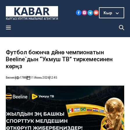
Кыр
Футбол боюнча дүйнө чемпионатын
Beeline`дын “Укмуш ТВ” тиркемесинен
көрүңүз
Бизнес
1788
11 Июнь 2026
12:45