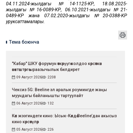
04.11.2024-жылдагы №14-1125-КР, 18.08.2025-
жылдагы №16-0089-КР, 06.10.2021-жылдагы №21-
0489-КР жана 07.02.2020-жылдагы №20-0388-КР
уруксаттамалары.
Тема боюнча
"Кабар" ШКУ форумун өткөрүүгө колдоо көрсөткөн
өнөктөштөргө ыраазычылык билдирет
09 Август 2026
2208
Чексиз 5G: Beeline эл аралык роумингде жаңы
муундагы байланышты тартуулайт
06 Август 2026
132
Көл жээгиндеги кино: Ысык-Көлдө Beeline’дан акысыз
кино көрсөтүлөр
05 Август 2026
226