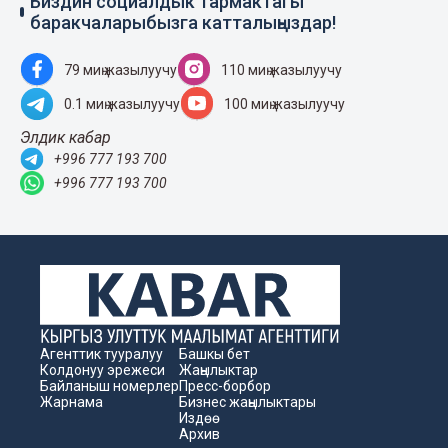
Биздин социалдык тармактагы
баракчаларыбызга катталыңыздар!
79 миң жазылуучу
110 миң жазылуучу
0.1 миң жазылуучу
100 миң жазылуучу
Элдик кабар
+996 777 193 700
+996 777 193 700
Агенттик тууралуу
Башкы бет
Колдонуу эрежеси
Жаңылыктар
Байланыш номерлер
Пресс-борбор
Жарнама
Бизнес жаңылыктары
Издөө
Архив