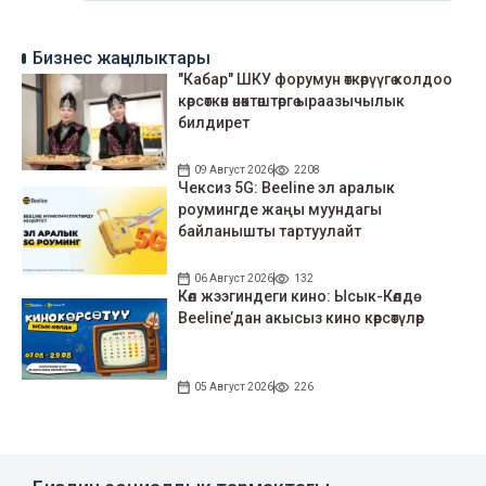
Бизнес жаңылыктары
"Кабар" ШКУ форумун өткөрүүгө колдоо
көрсөткөн өнөктөштөргө ыраазычылык
билдирет
09 Август 2026
2208
Чексиз 5G: Beeline эл аралык
роумингде жаңы муундагы
байланышты тартуулайт
06 Август 2026
132
Көл жээгиндеги кино: Ысык-Көлдө
Beeline’дан акысыз кино көрсөтүлөр
05 Август 2026
226