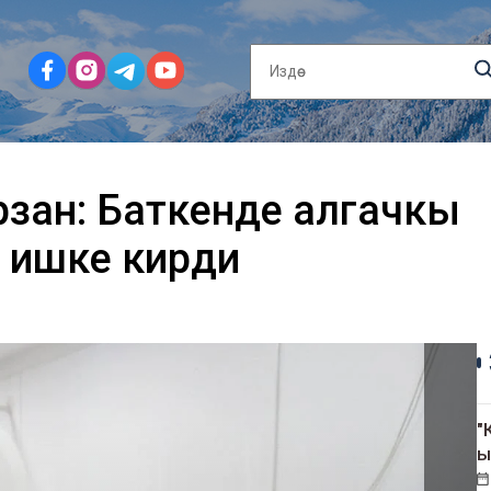
зан: Баткенде алгачкы
 ишке кирди
"
ы