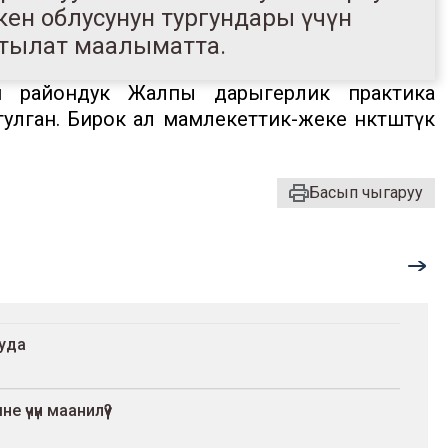
кен облусунун тургундары үчүн
айтылат маалыматта.
й райондук Жалпы дарыгерлик практика
ган. Бирок ал мамлекеттик-жеке өнөктөштүк
Басып чыгаруу
ууда
 үчүн маанилүү?