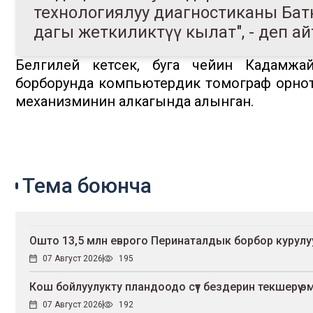
технологиялуу диагностиканы Бат
дагы жеткиликтүү кылат", - деп 
Белгилей кетсек, буга чейин Кадамжа
борборунда компьютердик томограф орнотул
механизминин алкагында алынган.
Тема боюнча
Ошто 13,5 млн еврого Перинаталдык борбор курул
07 Август 2026
195
Кош бойлуулукту пландоодо сүт бездерин текшерүү эмне
07 Август 2026
192