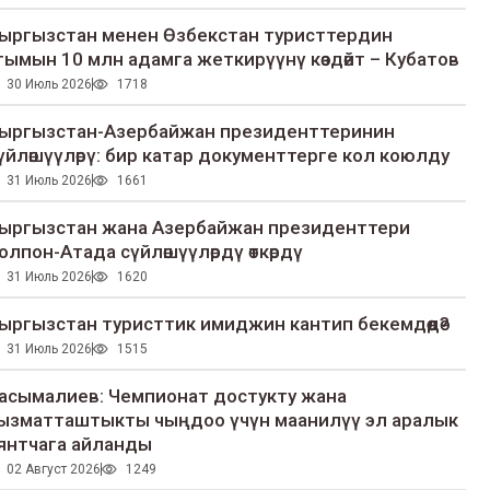
ыргызстан менен Өзбекстан туристтердин
гымын 10 млн адамга жеткирүүнү көздөйт – Кубатов
30 Июль 2026
1718
ыргызстан-Азербайжан президенттеринин
үйлөшүүлөрү: бир катар документтерге кол коюлду
31 Июль 2026
1661
ыргызстан жана Азербайжан президенттери
олпон-Атада сүйлөшүүлөрдү өткөрдү
31 Июль 2026
1620
ыргызстан туристтик имиджин кантип бекемдөөдө?
31 Июль 2026
1515
асымалиев: Чемпионат достукту жана
ызматташтыкты чыңдоо үчүн маанилүү эл аралык
янтчага айланды
02 Август 2026
1249