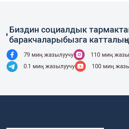
Биздин социалдык тармакт
баракчаларыбызга катталың
79 миң жазылуучу
110 миң жазы
0.1 миң жазылуучу
100 миң жаз