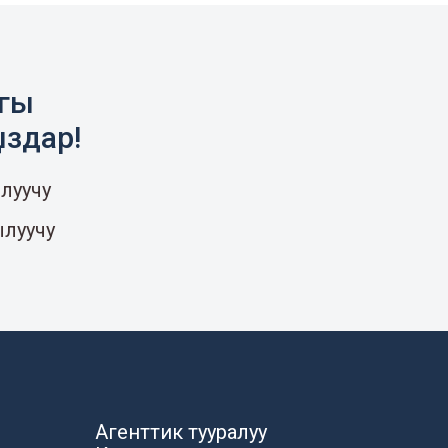
агы
ыздар!
луучу
ылуучу
Агенттик тууралуу