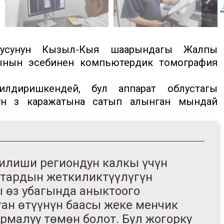
усунун Кызыл-Кыя шаарындагы Жалпы
тынын эсебинен компьютердик томография
илдиришкендей, бул аппарат облустагы
ун өз каражатына сатып алынган мындай
рилиши региондун калкы үчүн
тардын жеткиликтүүлүгүн
ы өз убагында аныктоого
ан өтүүнүн баасы жеке менчик
алуу төмөн болот. Бул жогорку