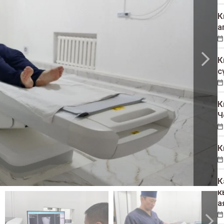
К
а
К
с
К
Ч
К
К
к
а