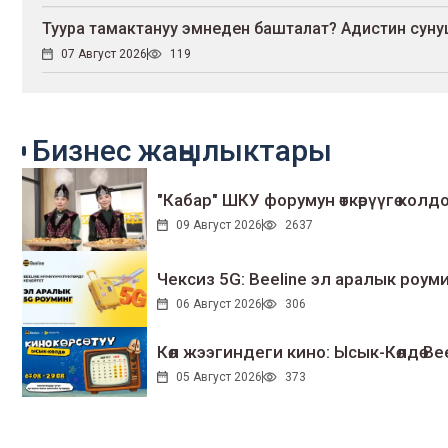
Туура тамактануу эмнеден башталат? Адистин сун
07 Август 2026
119
Бизнес жаңылыктары
"Кабар" ШКУ форумун өткөрүүгө колдо
09 Август 2026
2637
Чексиз 5G: Beeline эл аралык ро
06 Август 2026
306
Көл жээгиндеги кино: Ысык-Көлдө Bee
05 Август 2026
373