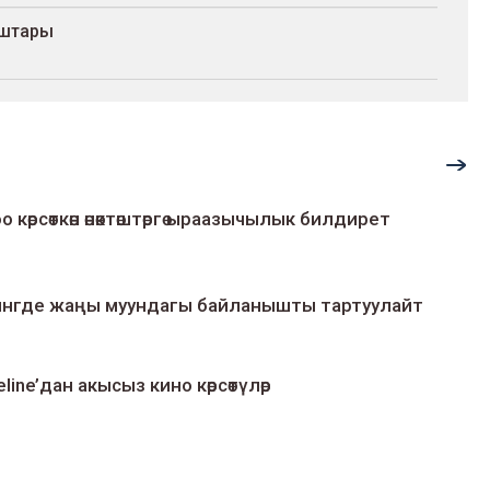
уштары
о көрсөткөн өнөктөштөргө ыраазычылык билдирет
умингде жаңы муундагы байланышты тартуулайт
line’дан акысыз кино көрсөтүлөр