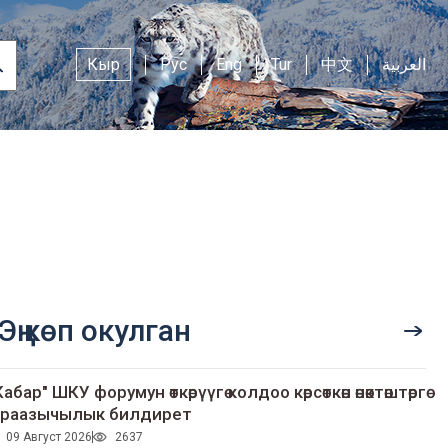
Кыр
Рус
Eng
Tur
中文
العربية
Эң көп окулган
Кабар" ШКУ форумун өткөрүүгө колдоо көрсөткөн өнөктөштөргө
раазычылык билдирет
09 Август 2026
2637