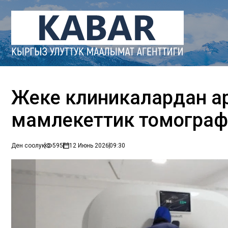
Жеке клиникалардан ар
мамлекеттик томограф
Ден соолук
595
12 Июнь 2026
09:30