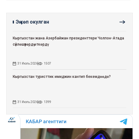
Эң көп окулган
Кыргызстан жана Азербайжан президенттери Чолпон-Атада
сүйлөшүүлөрдү өткөрдү
31 Июль 2026
1507
Кыргызстан туристтик имиджин кантип бекемдөөдө?
31 Июль 2026
1399