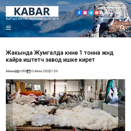
Кыр
Жакында Жумгалда күнүнө 1 тонна жүндү
кайра иштетүүчү завод ишке кирет
Аймак
1059
15 Июль 2025
11:50