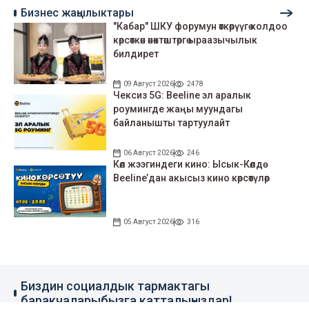
Бизнес жаңылыктары
"Кабар" ШКУ форумун өткөрүүгө колдоо
көрсөткөн өнөктөштөргө ыраазычылык
билдирет
09 Август 2026
2478
Чексиз 5G: Beeline эл аралык
роумингде жаңы муундагы
байланышты тартуулайт
06 Август 2026
246
Көл жээгиндеги кино: Ысык-Көлдө
Beeline’дан акысыз кино көрсөтүлөр
05 Август 2026
316
Биздин социалдык тармактагы
баракчаларыбызга катталыңыздар!