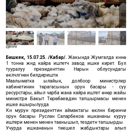
WWW
Бишкек, 15.07.25. /Кабар/.
Жакында Жумгалда күнүнө
1 тонна жүндү кайра иштетүүчү завод ишке кирет. Бул
тууралуу президенттин Нарын облусундагы
өкүлчүлүгүнөн билдиришти.
Маалыматка ылайык, долбоор министрлер
кабинетинин төрагасынын орун басары - суу
ресурстары, айыл чарба жана кайра иштетүү өнөр жайы
министри Бакыт Төрөбаевдин тапшырмасы менен
ишке ашырылууда.
Күн мурун президенттин аймактагы өкүлүнүн биринчи
орун басары Руслан Сапарбеков ишкананы куруу
иштери менен менен таанышып, тездетүүнү тапшырды.
Учурда ишкананын тиешелүү жабдыктары алып