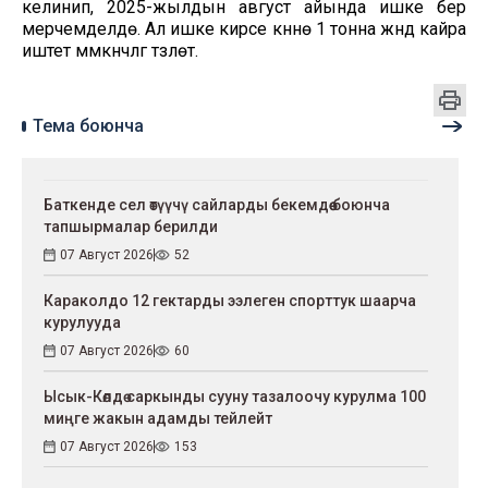
келинип, 2025-жылдын август айында ишке берүү
мерчемделүүдө. Ал ишке кирсе күнүнө 1 тонна жүндү кайра
иштетүү мүмкүнчүлүгү түзүлөт.
Тема боюнча
Баткенде сел өтүүчү сайларды бекемдөө боюнча
тапшырмалар берилди
07 Август 2026
52
Караколдо 12 гектарды ээлеген спорттук шаарча
курулууда
07 Август 2026
60
Ысык-Көлдө саркынды сууну тазалоочу курулма 100
миңге жакын адамды тейлейт
07 Август 2026
153