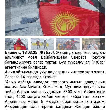
Бишкек, 18.03.25. /Кабар/.
Жакында кыргызстандык
альпинист Асел Байбагышева Эверест чокусун
багындырууга сапар тартат. Бул тууралуу ал “Кабар”
агенттигине билдирди.
Анын айтымында, учурда даярдык иштери жүрүп жатат.
Сапарга 14-апрелде аттанат.
“Азыр өзүбүздүн өлкөдөгү тоолорго чыгып даярданып
жатам. Ала-Арчага, Комсомол, Мугалим чокуларына
чейин барып, машыгуудамын. 3300 метр бийиктикте
түнөп, 4500 метрге чейин чыгып, кайра түшүп жатам.
Альпинизм менен 8 жылдан бери машыгып жүрөм.
Акырындан көнүп, үйрөнүп калдым. Жылдан жылга