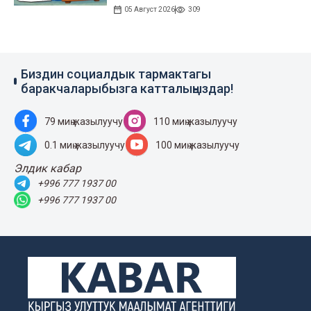
05 Август 2026
309
Биздин социалдык тармактагы
баракчаларыбызга катталыңыздар!
79 миң жазылуучу
110 миң жазылуучу
0.1 миң жазылуучу
100 миң жазылуучу
Элдик кабар
+996 777 1937 00
+996 777 1937 00