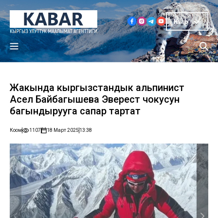
Кыр
Жакында кыргызстандык альпинист
Асел Байбагышева Эверест чокусун
багындырууга сапар тартат
Коом
1107
18 Март 2025
13:38