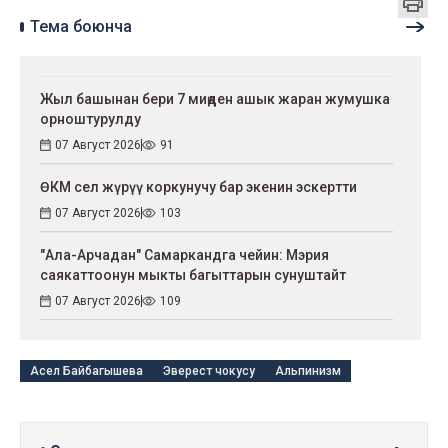
Тема боюнча
Жыл башынан бери 7 миңден ашык жаран жумушка
орноштурулду
07 Август 2026
91
ӨКМ сел жүрүү коркунучу бар экенин эскертти
07 Август 2026
103
"Ала-Арчадан" Самаркандга чейин: Мэрия
саякаттоонун мыкты багыттарын сунуштайт
07 Август 2026
109
Асел Байбагышева
Эверест чокусу
Альпинизм