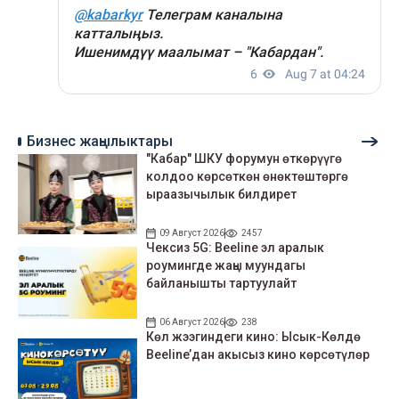
Бизнес жаңылыктары
"Кабар" ШКУ форумун өткөрүүгө
колдоо көрсөткөн өнөктөштөргө
ыраазычылык билдирет
09 Август 2026
2457
Чексиз 5G: Beeline эл аралык
роумингде жаңы муундагы
байланышты тартуулайт
06 Август 2026
238
Көл жээгиндеги кино: Ысык-Көлдө
Beeline’дан акысыз кино көрсөтүлөр