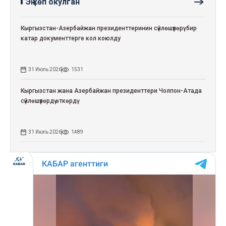
Эң көп окулган
Кыргызстан-Азербайжан президенттеринин сүйлөшүүлөрү: бир
катар документтерге кол коюлду
31 Июль 2026
1531
Кыргызстан жана Азербайжан президенттери Чолпон-Атада
сүйлөшүүлөрдү өткөрдү
31 Июль 2026
1489