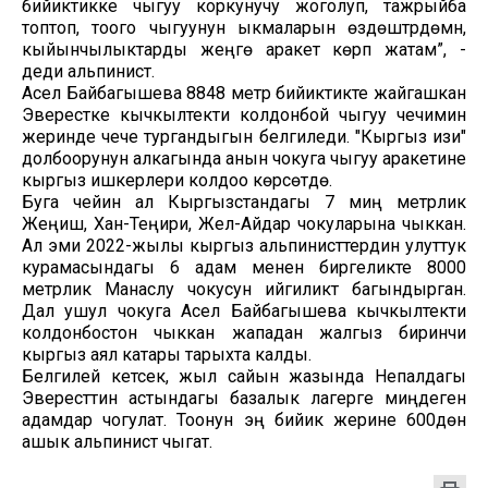
бийиктикке чыгуу коркунучу жоголуп, тажрыйба
топтоп, тоого чыгуунун ыкмаларын өздөштүрүүдөмүн,
кыйынчылыктарды жеңүүгө аракет көрүп жатам”, -
деди альпинист.
Асел Байбагышева 8848 метр бийиктикте жайгашкан
Эверестке кычкылтекти колдонбой чыгуу чечимин
жеринде чече тургандыгын белгиледи. "Кыргыз изи"
долбоорунун алкагында анын чокуга чыгуу аракетине
кыргыз ишкерлери колдоо көрсөтүүдө.
Буга чейин ал Кыргызстандагы 7 миң метрлик
Жеңиш, Хан-Теңири, Жел-Айдар чокуларына чыккан.
Ал эми 2022-жылы кыргыз альпинисттердин улуттук
курамасындагы 6 адам менен биргеликте 8000
метрлик Манаслу чокусун ийгиликтүү багындырган.
Дал ушул чокуга Асел Байбагышева кычкылтекти
колдонбостон чыккан жападан жалгыз биринчи
кыргыз аял катары тарыхта калды.
Белгилей кетсек, жыл сайын жазында Непалдагы
Эвересттин астындагы базалык лагерге миңдеген
адамдар чогулат. Тоонун эң бийик жерине 600дөн
ашык альпинист чыгат.