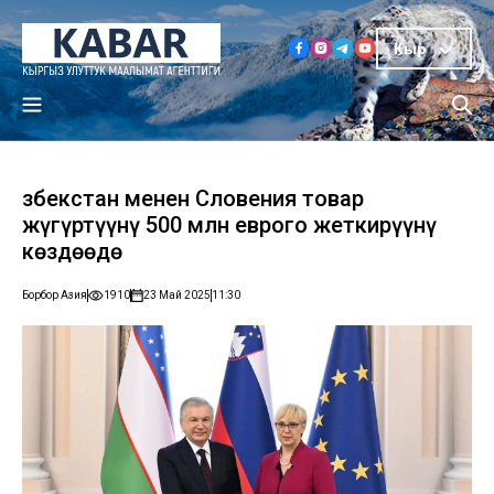
Кыр
Өзбекстан менен Словения товар
жүгүртүүнү 500 млн еврого жеткирүүнү
көздөөдө
Борбор Азия
1910
23 Май 2025
11:30