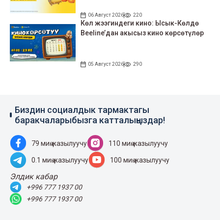
06 Август 2026
220
Көл жээгиндеги кино: Ысык-Көлдө
Beeline’дан акысыз кино көрсөтүлөр
05 Август 2026
290
Биздин социалдык тармактагы
баракчаларыбызга катталыңыздар!
79 миң жазылуучу
110 миң жазылуучу
0.1 миң жазылуучу
100 миң жазылуучу
Элдик кабар
+996 777 1937 00
+996 777 1937 00