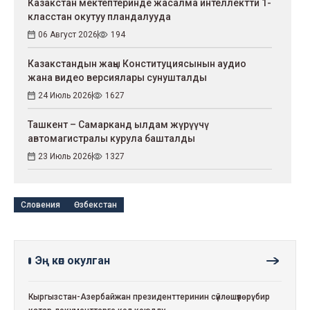
Казакстан мектептеринде жасалма интеллектти 1-
класстан окутуу пландалууда
06 Август 2026
194
Казакстандын жаңы Конституциясынын аудио
жана видео версиялары сунушталды
24 Июль 2026
1627
Ташкент – Самарканд ылдам жүрүүчү
автомагистралы курула башталды
23 Июль 2026
1327
Словения
Өзбекстан
Эң көп окулган
Кыргызстан-Азербайжан президенттеринин сүйлөшүүлөрү: бир