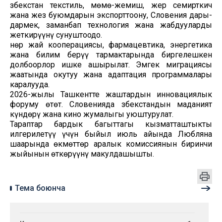
Өзбекстан текстиль, мөмө-жемиш, жер семирткич
жана жез буюмдарын экспорттоону, Словения дары-
дармек, заманбап технология жана жабдууларды
жеткирүүнү сунуштоодо.
Өнөр жай кооперациясы, фармацевтика, энергетика
жана билим берүү тармактарында биргелешкен
долбоорлор ишке ашырылат. Эмгек миграциясы
жаатында окутуу жана адаптация программалары
каралууда.
2026-жылы Ташкентте жаштардын инновациялык
форуму өтөт. Словенияда Өзбекстандын маданият
күндөрү жана кино жумалыгы уюштурулат.
Тараптар бардык багыттагы кызматташтыкты
илгерилетүү үчүн быйыл июль айында Любляна
шаарында өкмөттөр аралык комиссиянын биринчи
жыйынын өткөрүүнү макулдашышты.
Тема боюнча