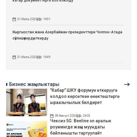
катар документтерге кол коюлду
31 Июль 2026
1491
Кыргызстан жана Азербайжан президенттери Чолпон-Атада
сүйлөшүүлөрдү өткөрдү
31 Июль 2026
1449
Бизнес жаңылыктары
"Кабар" ШКУ форумун өткөрүүгө
колдоо көрсөткөн өнөктөштөргө
ыраазычылык билдирет
09 Август 2026
2403
Чексиз 5G: Beeline эл аралык
роумингде жаңы муундагы
байланышты тартуулайт