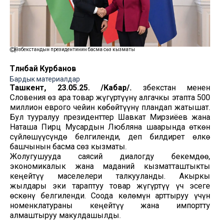
Өзбекстандын президентинин басма сөз кызматы
Төлөнбай Курбанов
Бардык материалдар
Ташкент, 23.05.25. /Кабар/.
Өзбекстан менен
Словения өз ара товар жүгүртүүнү алгачкы этапта 500
миллион еврого чейин көбөйтүүнү пландап жатышат.
Бул тууралуу президенттер Шавкат Мирзиёев жана
Наташа Пирц Мусардын Любляна шаарында өткөн
сүйлөшүүсүндө белгиленди, деп билдирет өлкө
башчынын басма сөз кызматы.
Жолугушууда саясий диалогду бекемдөө,
экономикалык жана маданий кызматташтыкты
кеңейтүү маселелери талкууланды. Акыркы
жылдары эки тараптуу товар жүгүртүү үч эсеге
өскөнү белгиленди. Соода көлөмүн арттыруу үчүн
номенклатураны кеңейтүү жана импортту
алмаштыруу макулдашылды.