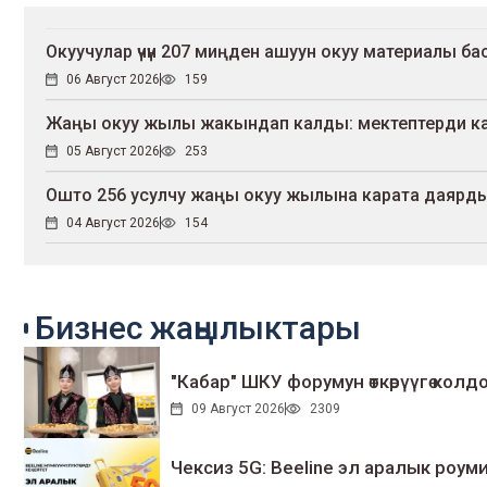
Окуучулар үчүн 207 миңден ашуун окуу материалы 
06 Август 2026
159
Жаңы окуу жылы жакындап калды: мектептерди канд
05 Август 2026
253
Ошто 256 усулчу жаңы окуу жылына карата даярдык
04 Август 2026
154
Бизнес жаңылыктары
"Кабар" ШКУ форумун өткөрүүгө колдо
09 Август 2026
2309
Чексиз 5G: Beeline эл аралык ро