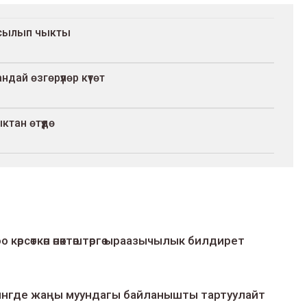
басылып чыкты
ай өзгөрүүлөр күтөт
тан өтүүдө
о көрсөткөн өнөктөштөргө ыраазычылык билдирет
умингде жаңы муундагы байланышты тартуулайт