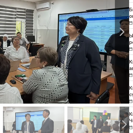
Б
о
Ы
р
К
а
К
с
К
Ч