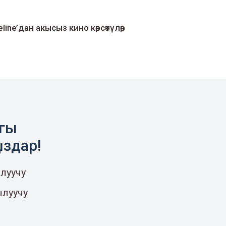
line’дан акысыз кино көрсөтүлөр
агы
ыздар!
луучу
ылуучу