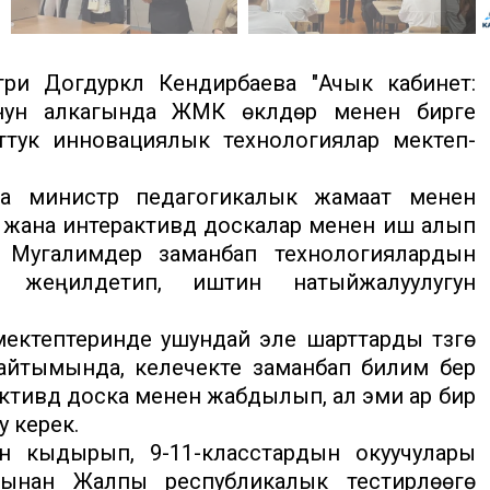
ри Догдуркүл Кендирбаева "Ачык кабинет:
ун алкагында ЖМК өкүлдөрү менен бирге
тук инновациялык технологиялар мектеп-
да министр педагогикалык жамаат менен
жана интерактивдүү доскалар менен иш алып
. Мугалимдер заманбап технологиялардын
 жеңилдетип, иштин натыйжалуулугун
ктептеринде ушундай эле шарттарды түзүүгө
йтымында, келечекте заманбап билим берүү
активдүү доска менен жабдылып, ал эми ар бир
 керек.
н кыдырып, 9-11-класстардын окуучулары
рынан Жалпы республикалык тестирлөөгө