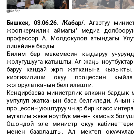
Кабар
Бишкек, 03.06.26. /Кабар/.
Агартуу минист
жоопкерчилик аймагы" медиа долбоорун
профессор А. Молдокулов атындагы Улут
лицейине барды.
Билим берүү мекемесин кыдыруу учурун
жолугушууга катышты. Ал жаңы ноутбуктар 
баруу кандай жүрүп жатканына кызыкты
киргизилиши окуу процессин кыйла
жогорулатканын белгилешти.
Кендирбаева министрлик өлкөнүн бардык ме
умтулуп жатканын баса белгиледи. Анын а
процессин уюштуруу үчүн ар бир класс интер
мугалим жеке ноутбук менен камсыз болушу
Ошондой эле министр окуу кабинеттери
менен баарлашты. Ал мектеп окуучула