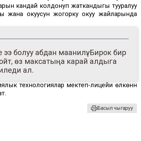
аларын кандай колдонуп жаткандыгы тууралуу
ды жана окуусун жогорку окуу жайларында
 ээ болуу абдан маанилүү. Бирок бир
бойт, өз максатыңа карай алдыга
гиледи ал.
ялык технологиялар мектеп-лицейи өлкөнүн
т.
Басып чыгаруу