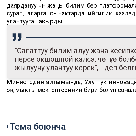
даярдануу үчүн жаңы билим берүү платформ
сурап, аларга сынактарда ийгилик каала
улантууга чакырды.
"Сапаттуу билим алуу жана кесипке
нерсе окшошпой калса, чөгүүгө бол
жылууну улантуу керек", - деп бел
Министрдин айтымында, Улуттук инноваци
эң мыкты мектептеринин бири болуп санала
Тема боюнча