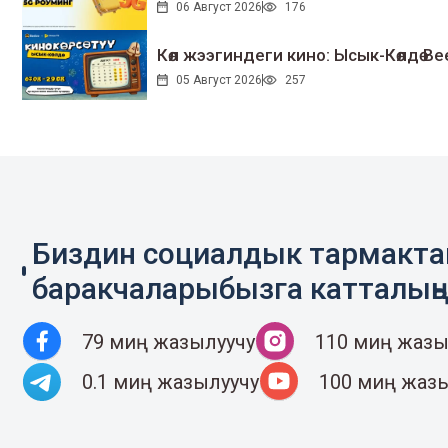
06 Август 2026
176
Көл жээгиндеги кино: Ысык-Көлдө Bee
05 Август 2026
257
Биздин социалдык тармакт
баракчаларыбызга катталың
79 миң жазылуучу
110 миң жазы
0.1 миң жазылуучу
100 миң жаз