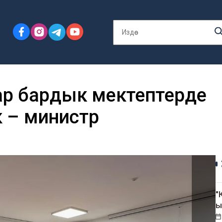
ар бардык мектептерде
к – министр
"
ы