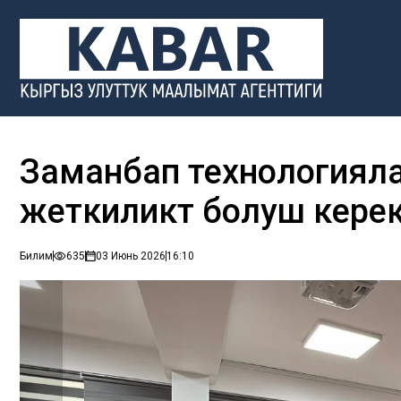
Заманбап технологиял
жеткиликтүү болуш кере
Билим
635
03 Июнь 2026
16:10