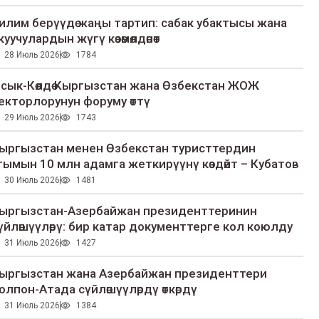
илим берүүдө жаңы тартип: сабак убактысы жана
куучулардын жүгү көзөмөлдөнөт
28 Июль 2026
1784
сык-Көлдө Кыргызстан жана Өзбекстан ЖОЖ
екторлорунун форуму өттү
29 Июль 2026
1743
ыргызстан менен Өзбекстан туристтердин
гымын 10 млн адамга жеткирүүнү көздөйт – Кубатов
30 Июль 2026
1481
ыргызстан-Азербайжан президенттеринин
үйлөшүүлөрү: бир катар документтерге кол коюлду
31 Июль 2026
1427
ыргызстан жана Азербайжан президенттери
олпон-Атада сүйлөшүүлөрдү өткөрдү
31 Июль 2026
1384