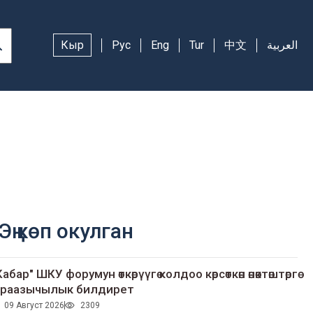
Кыр
Рус
Eng
Tur
中文
العربية
Эң көп окулган
Кабар" ШКУ форумун өткөрүүгө колдоо көрсөткөн өнөктөштөргө
раазычылык билдирет
09 Август 2026
2309