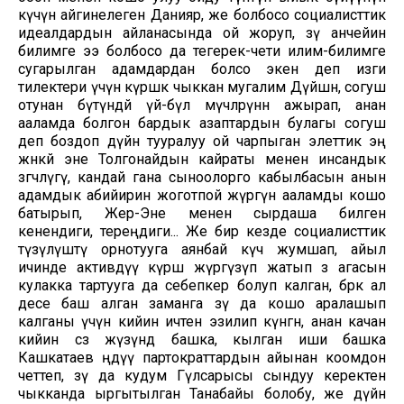
күчүн айгинелеген Данияр, же болбосо социалисттик
идеалдардын айланасында ой жоруп, өзү анчейин
билимге ээ болбосо да тегерек-чети илим-билимге
сугарылган адамдардан болсо экен деп изги
тилектери үчүн күрөшкө чыккан мугалим Дүйшөн, согуш
отунан бүтүндөй үй-бүлө мүчөлөрүнөн ажырап, анан
ааламда болгон бардык азаптардын булагы согуш
деп боздоп дүйнө тууралуу ой чарпыган элеттик эң
жөнөкөй эне Толгонайдын кайраты менен инсандык
өзгөчөлүгү, кандай гана сыноолорго кабылбасын анын
адамдык абийирин жоготпой жүрөгүнө ааламды кошо
батырып, Жер-Эне менен сырдаша билген
кенендиги, тереңдиги... Же бир кезде социалисттик
түзүлүштү орнотууга аянбай күч жумшап, айыл
ичинде активдүү күрөш жүргүзүп жатып өз агасын
кулакка тартууга да себепкер болуп калган, бөрк ал
десе баш алган заманга өзү да кошо аралашып
калганы үчүн кийин ичтен эзилип өкүнгөн, анан качан
кийин сөз жүзүндө башка, кылган иши башка
Кашкатаев өңдүү партократтардын айынан коомдон
четтеп, өзү да кудум Гүлсарысы сындуу керектен
чыкканда ыргытылган Танабайы болобу, же дүйнө