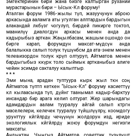
эмгектеринин бири жана бизге калтырган руханий
мурастарынын бири – Ысык-Көл форуму!
Аталган форум 1986-жылы өтүп, жазуучунун аброю
аркасында ааламга аты угулган алптардын бардыгын
алакандай өлкөбүзгө чогулуп, бирдей пикирге токтоп,
маанилүү диалогдун аркасы менен анда да
кадырыбыз арткан. Жаңылбасам, жашым ошондо он
бирге карап, форумдун максат-мүдөөсүн анда
балалыкка салып толук түшүнбөсөм да ата-энем менен
телевизордон толук көрүп олтуруп, Айтматов менен
бардыгыбыз көкүрөк толо сыймык артканыбыз алиге
чейин эсимде сакталуу калыптыр.
* * *
Эми мына, арадан туптуура кырк жыл өткөн соң
Айтматов түптөп кеткен “Ысык-Көл” форуму касиеттүү
көл кылаасында өтүп, дүйнөгө таанымал кадыр-барктуу
инсандар бир арага келип олтурат. Жер шарындагы
адамдардын аалам тууралуу айгай салып көтөргөн
маселелери, келечек тууралуу түйшөлүүлөрү, коомдогу
урунттуу көйгөйлөрдү чечүүнүн жолдорун издөө, ириде
экологиялык көйгөйлөрдү жоюу форумдун негизги
максаты.
Андыктан, Чыңгыз Айтматов советтик түзүлүштө