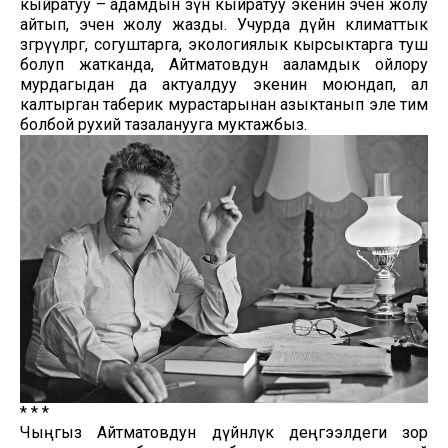
кыйратуу – адамдын өзүн кыйратуу экенин эчен жолу
айтып, эчен жолу жазды. Учурда дүйнө климаттык
өзгөрүүлөргө, согуштарга, экологиялык кырсыктарга туш
болуп жатканда, Айтматовдун ааламдык ойлору
мурдагыдан да актуалдуу экенин моюндап, ал
калтырган таберик мурастарынан азыктанып эле тим
болбой рухий тазаланууга муктажбыз.
* * *
Чыңгыз Айтматовдун дүйнөлүк деңгээлдеги зор