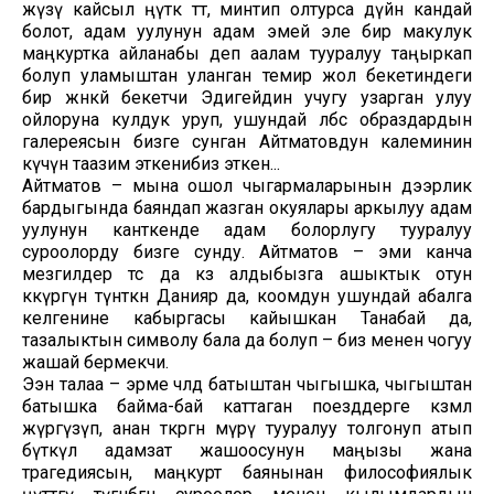
жүзү кайсыл өңүткө өтөт, минтип олтурса дүйнө кандай
болот, адам уулунун адам эмей эле бир макулук
маңкуртка айланабы деп аалам тууралуу таңыркап
болуп уламыштан уланган темир жол бекетиндеги
бир жөнөкөй бекетчи Эдигейдин учугу узарган улуу
ойлоруна кулдук уруп, ушундай өлбөс образдардын
галереясын бизге сунган Айтматовдун калеминин
күчүнө таазим эткенибиз эткен...
Айтматов – мына ошол чыгармаларынын дээрлик
бардыгында баяндап жазган окуялары аркылуу адам
уулунун канткенде адам болорлугу тууралуу
суроолорду бизге сунду. Айтматов – эми канча
мезгилдер өтсө да көз алдыбызга ашыктык отун
көкүрөгүнө түнөткөн Данияр да, коомдун ушундай абалга
келгенине кабыргасы кайышкан Танабай да,
тазалыктын символу бала да болуп – биз менен чогуу
жашай бермекчи.
Ээн талаа – эрме чөлдө батыштан чыгышка, чыгыштан
батышка байма-бай каттаган поезддерге көзөмөл
жүргүзүп, анан өткөргөн өмүрү тууралуу толгонуп атып
бүткүл адамзат жашоосунун маңызы жана
трагедиясын, маңкурт баянынан философиялык