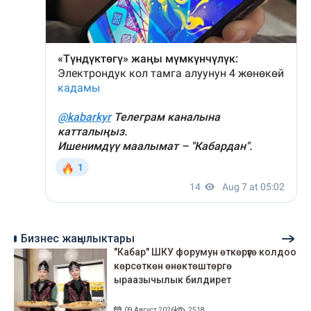
Бизнес жаңылыктары
"Кабар" ШКУ форумун өткөрүүгө колдоо
көрсөткөн өнөктөштөргө
ыраазычылык билдирет
09 Август 2026
2518