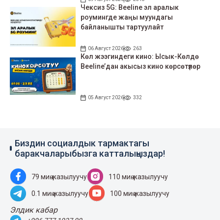
Чексиз 5G: Beeline эл аралык
роумингде жаңы муундагы
байланышты тартуулайт
06 Август 2026
263
Көл жээгиндеги кино: Ысык-Көлдө
Beeline’дан акысыз кино көрсөтүлөр
05 Август 2026
332
Биздин социалдык тармактагы
баракчаларыбызга катталыңыздар!
79 миң жазылуучу
110 миң жазылуучу
0.1 миң жазылуучу
100 миң жазылуучу
Элдик кабар