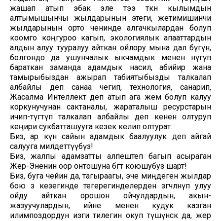
жашап атып эбак эле тээ өткөн кылымдын
алтымышынчы жылдарынын этеги, жетимишинчи
жылдарынын орто ченинде алгачкылардан болуп
коомго коңгуроо кагып, экологиялык апааттардын
алдын алуу тууралуу айткан ойлору мына дал бүгүн,
болгондо да ушунчалык ыкчамдык менен өнүгүп
бараткан заманда адамдык насил, абийир жана
тамырыбыздан ажырап табиятыбызды талкалап
албайлы деп санаа чегип, технология, санарип,
Жасалма Интеллект деп атып ага жем болуп калуу
коркунучунан сактаналы, жараталыш ресурстарын
ичип-түгөтүп талкалап албайлы деп кенен олтуруп
кеңири сукбатташууга кезек келип олтурат.
Биз, ар күн сайын адамдык баалуулук деп айгай
салууга милдеттүүбүз!
Биз, жалпы адамзатты алпештеп багып асыраган
Жер-Эненин оор онтошуна бөгөт коюшубуз шарт!
Биз, буга чейин да, тагыраагы, эче миңдеген жылдар
бою өз кезегинде тегерегинделерден өзгөчөлөнүп улуу
ойду айткан орошон ойчулдардын, акын-
жазуучулардын, ийне менен кудук казган
илимпоздордун изги тилегин окуп түшүнсөк да, жер