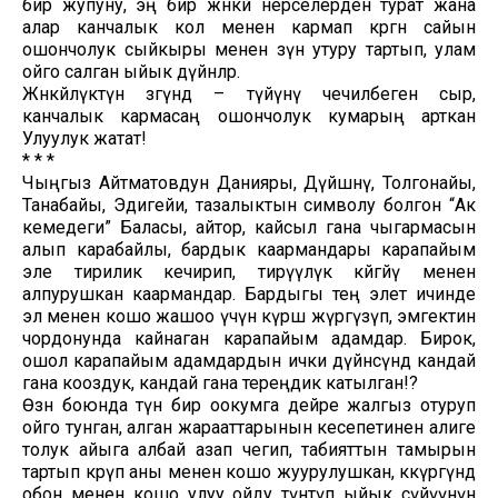
бир жупуну, эң бир жөнөкөй нерселерден турат жана
алар канчалык кол менен кармап көргөн сайын
ошончолук сыйкыры менен өзүнө утуру тартып, улам
ойго салган ыйык дүйнөлөр.
Жөнөкөйлүктүн өзөгүндө – түйүнү чечилбеген сыр,
канчалык кармасаң ошончолук кумарың арткан
Улуулук жатат!
* * *
Чыңгыз Айтматовдун Данияры, Дүйшөнү, Толгонайы,
Танабайы, Эдигейи, тазалыктын символу болгон “Ак
кемедеги” Баласы, айтор, кайсыл гана чыгармасын
алып карабайлы, бардык каармандары карапайым
эле тирилик кечирип, тирүүлүк көйгөйү менен
алпурушкан каармандар. Бардыгы тең элет ичинде
эл менен кошо жашоо үчүн күрөш жүргүзүп, эмгектин
чордонунда кайнаган карапайым адамдар. Бирок,
ошол карапайым адамдардын ички дүйнөсүндө кандай
гана кооздук, кандай гана тереңдик катылган!?
Өзөн боюнда түн бир оокумга дейре жалгыз отуруп
ойго тунган, алган жарааттарынын кесепетинен алиге
толук айыга албай азап чегип, табияттын тамырын
тартып көрүп аны менен кошо жуурулушкан, көкүрөгүндө
обон менен кошо улуу ойду түнөтүп ыйык сүйүүнүн