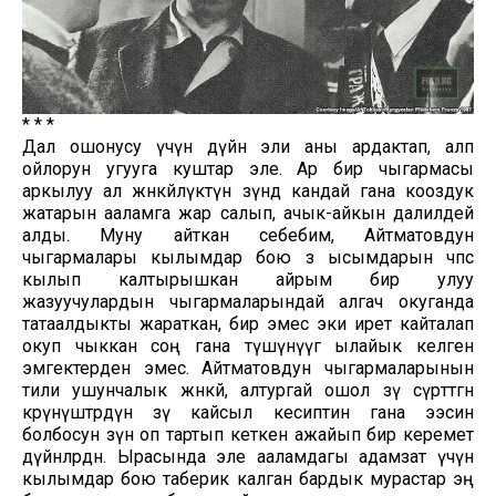
* * *
Дал ошонусу үчүн дүйнө эли аны ардактап, алп
ойлорун угууга куштар эле. Ар бир чыгармасы
аркылуу ал жөнөкөйлүктүн өзүндө кандай гана кооздук
жатарын ааламга жар салып, ачык-айкын далилдей
алды. Муну айткан себебим, Айтматовдун
чыгармалары кылымдар бою өз ысымдарын өчпөс
кылып калтырышкан айрым бир улуу
жазуучулардын чыгармаларындай алгач окуганда
татаалдыкты жараткан, бир эмес эки ирет кайталап
окуп чыккан соң гана түшүнүүгө ылайык келген
эмгектерден эмес. Айтматовдун чыгармаларынын
тили ушунчалык жөнөкөй, алтургай ошол өзү сүрөттөгөн
көрүнүштөрдүн өзү кайсыл кесиптин гана ээсин
болбосун өзүнө оп тартып кеткен ажайып бир керемет
дүйнөлөрдөн. Ырасында эле ааламдагы адамзат үчүн
кылымдар бою таберик калган бардык мурастар эң