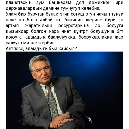
планетасын өзүм башкарам деп демиккен ири
державалардын демине тумчугуп келебиз.
Улам бир бурчтан булак этип согуш отун чачып тунук
эске ээ боло албай же биринин жерине бири көз
артып жаратылыш ресурстарына ээ болууга
кызыкдар болгон кара ниет күчтөргө болушунча бөгөт
коюуга, адамдык баалулуукка, боорукерликке жар
салууга милдеткербиз!
Антпесе, адамдыгыбыз кайсыл?