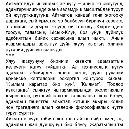
Айтматовдун инсандык өзгөчөлүгү – анын жөнөкөйлүгүндө,
адамгерчилигинде жана ааламдык масштабдан туруп
ой жүгүрткөндүгүндө. Айтматов кандай гана жогорку
даражага, сый-урматка ээ болбосун биринчи кезекте,
өз элинин тагдыры жөнүндө ой толгоду. Кыргыздын
тоосун, талаасын, Ысык-Көлүн, боз үйүн дүйнөлүк
адабияттын бийик сахнасына алып чыкты. Анын
каармандары аркылуу дүйнө жүзү кыргыз элинин
руханий дүйнөсүн тааныды.
* * *
Улуу жазуучуну биринчи кезекте адамзаттын
келечеги катуу түйшөлткөн. Ал техникалык өнүгүү
адамдык абийирден ашып кетсе, дүйнө руханий
кризиске кептелерин эскертип коңгуроо каккан.
“Кылым карытар бир күн”, “Кыямат”, “Тоолор
кулаганда” сыяктуу чыгармаларында экологиялык
кырсыктар, руханий жактан талкаланып жок болуу,
адамдын табияттан алыстап кетиши акыры келип
чоң трагедияга алып келерин философиялык өңүттөн
туруп сүрөттөгөн.
Айтматов үчүн табият жөн гана айлана-чөйрө эмес, ал,
адамдын жан дүйнөсүнүн бир бөлүгү. Жаратылышты