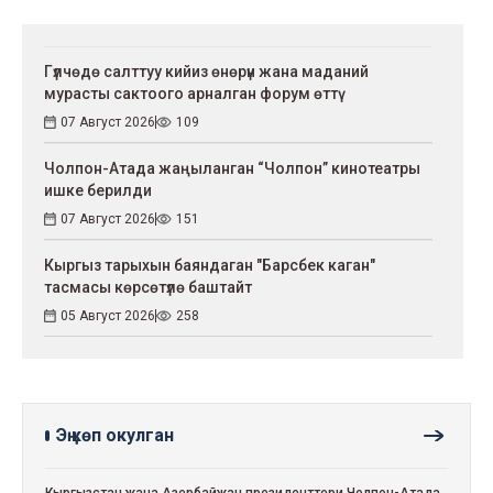
Гүлчөдө салттуу кийиз өнөрүн жана маданий
мурасты сактоого арналган форум өттү
07 Август 2026
109
Чолпон-Атада жаңыланган “Чолпон” кинотеатры
ишке берилди
07 Август 2026
151
Кыргыз тарыхын баяндаган "Барсбек каган"
тасмасы көрсөтүлө баштайт
05 Август 2026
258
Эң көп окулган
Кыргызстан жана Азербайжан президенттери Чолпон-Атада