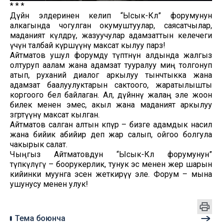
* * *
Дүйнө элдеринен келип “Ысык-Көл” форумунун
алкагында чогулган окумуштуулар, саясатчылар,
маданият өкүлдөрү, жазуучулар адамзаттын келечеги
үчүн талбай күрөшүүнү максат кылуу парз!
Айтматов ушул форумду түптөөнүн алдында жалгыз
олтуруп аалам жана адамзат тууралуу миң толгонуп
атып, руханий диалог аркылуу тынчтыкка жана
адамзат баалуулуктарын сактоого, жаратылышты
коргоого бел байлаган. Ал, дүйнөнү жалаң эле жоон
билек менен эмес, акыл жана маданият аркылуу
өзгөртүүнү максат кылган.
Айтматов салган алтын көпүрө – бизге адамдык насил
жана бийик абийир деп жар салып, ойгоо болгула
чакырык салат.
Чыңгыз Айтматовдун “Ысык-Көл форумунун”
түпкүлүгү – боорукерлик, тунук эс менен жер шарын
кийинки муунга эсен жеткирүү эле. Форум – мына
ушунусу менен улук!
Тема боюнча