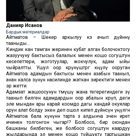
Данияр Исанов
Бардык материалдар
Айтматов – Шекер аркылуу көз ачып дүйнөнү
тааныды...
Киндик кан тамган жеринен кубат алган болочоктогу
жазуучуну бактысыз балалык менен кошо согуштун
кесепеттери, жоготуулар, жокчулук, адам ыйы
чыйралтты. Ушул оор көрүнүштөргө көңүлү ооруган
Айтматов адамдын бактысы менен азабын таанып,
анан калса өзүнүн насилинде жаткан зиректиги менен
эр жетти.
Адамзат жашоосунун өтмүшү жана тегерегиндеги өзү
таанып билген адамдардын оор абалын көрүп, деги
эле мындан ары карай коомдо дагы кандай окуялар
орун алат болду экен деп ошол китеп дүйнөсүнө үңүлгөн
Айтматов бала күнүнөн тарта өз алдынча эчен ирет
ичинен толгонгон чыгар!? Болбосо, бир оюндан
башканы билбеген, же болбосо согуштун каардуу
жылдарында эл менен кошо түйшүктү тартышкан