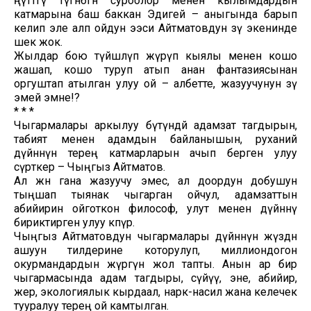
өңүттөгү түгөнбөгөн суроолор менен кылымдардын
катмарына баш баккан Эдигей – аныгында барып
келип эле алп ойдун ээси Айтматовдун өзү экенинде
шек жок.
Жылдар бою түйшөлүп жүрүп кыялы менен кошо
жашап, кошо туруп атып анан фантазиясынан
оргуштап атылган улуу ой – албетте, жазуучунун өзү
эмей эмне!?
* * *
Чыгармалары аркылуу бүтүндөй адамзат тагдырын,
табият менен адамдын байланышын, руханий
дүйнөнүн терең катмарларын ачып берген улуу
сүрөткер – Чыңгыз Айтматов.
Ал жөн гана жазуучу эмес, ал доордун добушун
тыңшап тыянак чыгарган ойчул, адамзаттын
абийирин ойготкон философ, улут менен дүйнөнү
бириктирген улуу көпүрө.
Чыңгыз Айтматовдун чыгармалары дүйнөнүн жүздөн
ашуун тилдерине которулуп, миллиондогон
окурмандардын жүрөгүнө жол тапты. Анын ар бир
чыгармасында адам тагдыры, сүйүү, эне, абийир,
жер, экологиялык кырдаал, нарк-насил жана келечек
тууралуу терең ой камтылган.