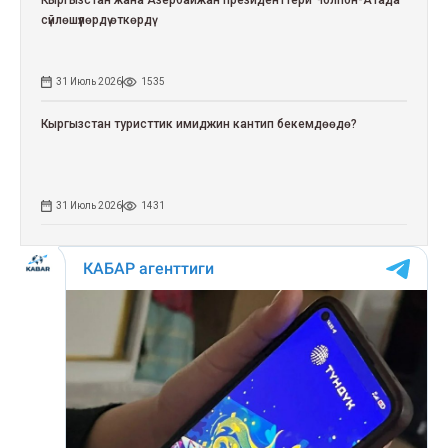
сүйлөшүүлөрдү өткөрдү
31 Июль 2026
1535
Кыргызстан туристтик имиджин кантип бекемдөөдө?
31 Июль 2026
1431