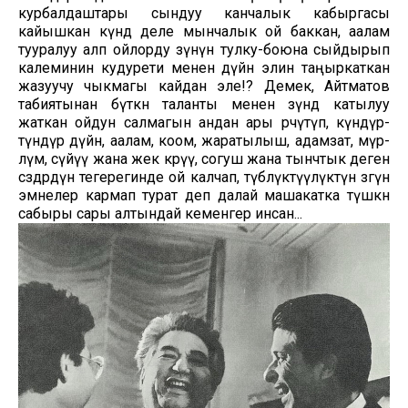
курбалдаштары сындуу канчалык кабыргасы
кайышкан күндө деле мынчалык ой баккан, аалам
тууралуу алп ойлорду өзүнүн тулку-боюна сыйдырып
калеминин кудурети менен дүйнө элин таңыркаткан
жазуучу чыкмагы кайдан эле!? Демек, Айтматов
табиятынан бүткөн таланты менен өзүндө катылуу
жаткан ойдун салмагын андан ары өөрчүтүп, күндүр-
түндүр дүйнө, аалам, коом, жаратылыш, адамзат, өмүр-
өлүм, сүйүү жана жек көрүү, согуш жана тынчтык деген
сөздөрдүн тегерегинде ой калчап, түбөлүктүүлүктүн өзөгүн
эмнелер кармап турат деп далай машакатка түшкөн
сабыры сары алтындай кеменгер инсан...