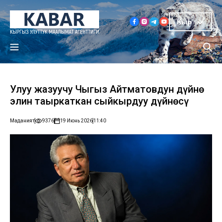
Кыр
Улуу жазуучу Чыңгыз Айтматовдун дүйнө
элин таңыркаткан сыйкырдуу дүйнөсү
Маданият
9376
19 Июнь 2026
11:40