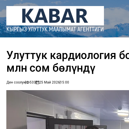
Улуттук кардиология б
млн сом бөлүндү
Ден соолук
533
25 Май 2026
15:00