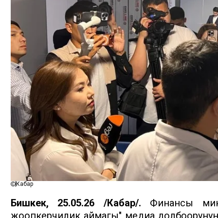
Кабар
Бишкек, 25.05.26 /Кабар/.
Финансы мини
жоопкерчилик аймагы" медиа долбооруну