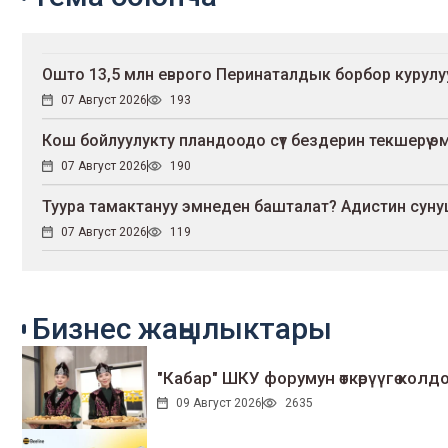
Ошто 13,5 млн еврого Перинаталдык борбор курул
07 Август 2026
193
Кош бойлуулукту пландоодо сүт бездерин текшерүү эмне
07 Август 2026
190
Туура тамактануу эмнеден башталат? Адистин сун
07 Август 2026
119
Бизнес жаңылыктары
"Кабар" ШКУ форумун өткөрүүгө колдо
09 Август 2026
2635