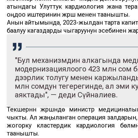
атындагы Улуттук кардиология жана тер
оңдоо иштеринин жүрүшү менен таанышты.
Анын айтымында, 2023-жылдан тарта кап
баалуу кагаздарды чыгаруунун эсебинен жары
"Бул механизмдин алкагында мед
модернизациялоого 423 млн сом бөл
дээрлик толугу менен каржыланды.
млн сомдун тегерегинде, ал эми 
аяктады", — деди Сүйналиев.
Текшерүүнүн жүрүшүндө министр медицина
чыкты. Ал жаңыланган операция залдарын, и
жогорку кластердик кардиология бөлүмү
таанышты.