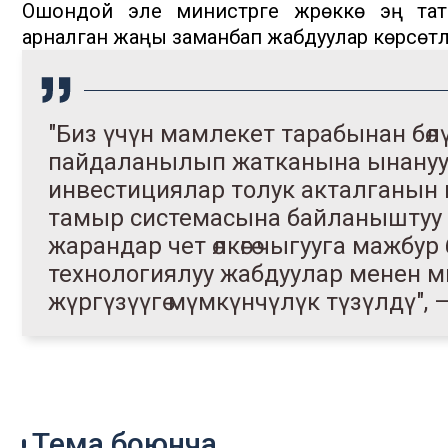
Ошондой эле министрге жүрөккө эң тат
арналган жаңы заманбап жабдуулар көрсөтүлд
"Биз үчүн мамлекет тарабынан бөл
пайдаланылып жатканына ынануу 
инвестициялар толук акталганын к
тамыр системасына байланыштуу 
жарандар чет өлкөгө чыгууга мажбу
технологиялуу жабдуулар менен м
жүргүзүүгө мүмкүнчүлүк түзүлдү",
Тема боюнча