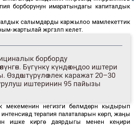
апия борборунун имаратындагы капиталдык
италдык салымдарды каржылоо мамлекеттик
м-жартылай жүргүзүлүп келет.
ициналык борборду
үнгөн. Бүгүнкү күндө оңдоо иштери
 Өздөштүрүлө элек каражат 20–30
курулуш иштеринин 95 пайызы
лык мекеменин негизги бөлүмдөрүн кыдырып
нтенсивдүү терапия палаталарын көрүп, жаңы
нүн ишке кирүүгө даярдыгы менен кеңири