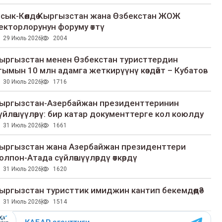
сык-Көлдө Кыргызстан жана Өзбекстан ЖОЖ
екторлорунун форуму өттү
29 Июль 2026
2004
ыргызстан менен Өзбекстан туристтердин
гымын 10 млн адамга жеткирүүнү көздөйт – Кубатов
30 Июль 2026
1716
ыргызстан-Азербайжан президенттеринин
үйлөшүүлөрү: бир катар документтерге кол коюлду
31 Июль 2026
1661
ыргызстан жана Азербайжан президенттери
олпон-Атада сүйлөшүүлөрдү өткөрдү
31 Июль 2026
1620
ыргызстан туристтик имиджин кантип бекемдөөдө?
31 Июль 2026
1514