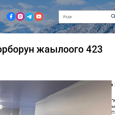
орборун жаңылоого 423
"
ы