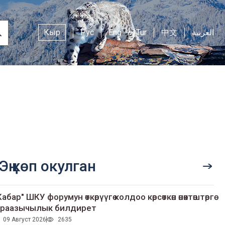
Кыр
Рус
Eng
Tur
中文
العربية
Эң көп окулган
Кабар" ШКУ форумун өткөрүүгө колдоо көрсөткөн өнөктөштөргө
раазычылык билдирет
09 Август 2026
2635