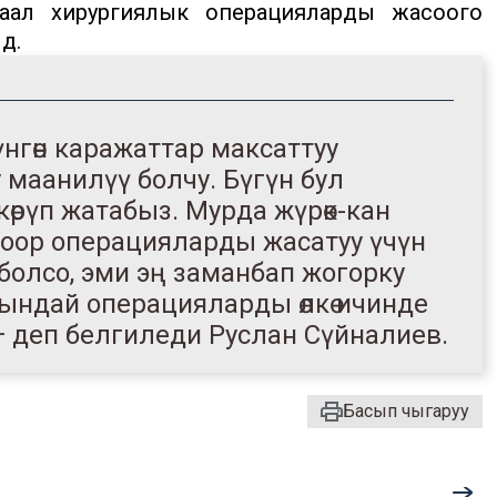
аал хирургиялык операцияларды жасоого
ү.
үнгөн каражаттар максаттуу
маанилүү болчу. Бүгүн бул
өрүп жатабыз. Мурда жүрөк-кан
оор операцияларды жасатуу үчүн
р болсо, эми эң заманбап жогорку
ындай операцияларды өлкө ичинде
 — деп белгиледи Руслан Сүйналиев.
Басып чыгаруу