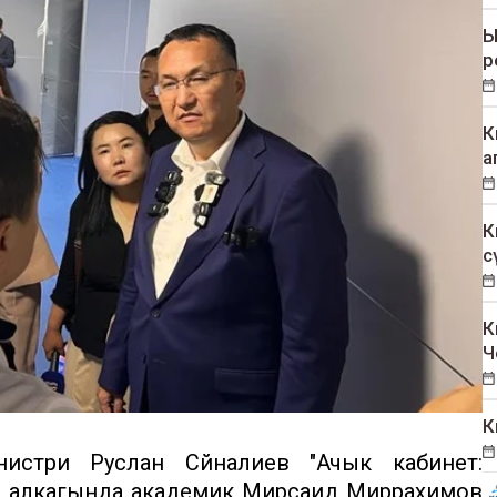
Ы
р
К
а
К
с
К
Ч
К
стри Руслан Сүйналиев "Ачык кабинет:
н алкагында академик Мирсаид Миррахимов