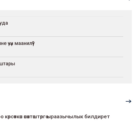
ууда
 үчүн маанилүү?
уштары
о көрсөткөн өнөктөштөргө ыраазычылык билдирет