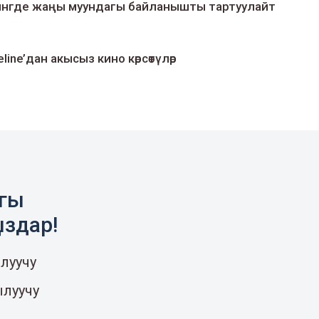
умингде жаңы муундагы байланышты тартуулайт
line’дан акысыз кино көрсөтүлөр
агы
ыздар!
луучу
ылуучу