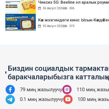
Чексиз 5G: Beeline эл аралык ро
06 Август 2026
306
Көл жээгиндеги кино: Ысык-Көлдө Bee
05 Август 2026
373
Биздин социалдык тармакт
баракчаларыбызга катталың
79 миң жазылуучу
110 миң жазы
0.1 миң жазылуучу
100 миң жаз