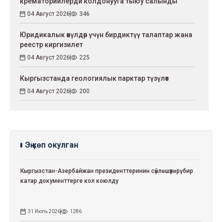
крематорийлерди колдонууга тыюу салынды
04 Август 2026
346
Юридикалык өкүлдөр үчүн бирдиктүү талаптар жана
реестр киргизилет
04 Август 2026
225
Кыргызстанда геологиялык парктар түзүлөт
04 Август 2026
200
Эң көп окулган
Кыргызстан-Азербайжан президенттеринин сүйлөшүүлөрү: бир
катар документтерге кол коюлду
31 Июль 2026
1286