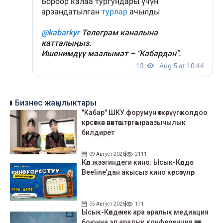
Бизнес жаңылыктары
"Кабар" ШКУ форумун өткөрүүгө колдоо
көрсөткөн өнөктөштөргө ыраазычылык
билдирет
09 Август 2026
2111
Көл жээгиндеги кино: Ысык-Көлдө
Beeline’дан акысыз кино көрсөтүлөр
05 Август 2026
171
Ысык-Көлдө чек ара аралык медиация
боюнча эл аралык конференция өтөт