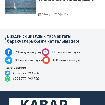
05 Август 2026
216
Биздин социалдык тармактагы
баракчаларыбызга катталыңыздар!
79 миң жазылуучу
110 миң жазылуучу
0.1 миң жазылуучу
100 миң жазылуучу
Элдик кабар
+996 777 193 700
+996 777 193 700