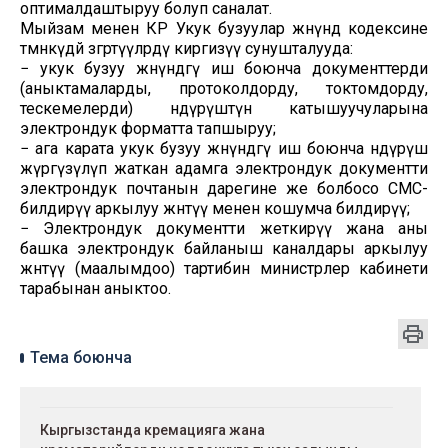
оптималдаштыруу болуп саналат.
Мыйзам менен КР Укук бузуулар жөнүндө кодексине
төмөнкүдөй өзгөртүүлөрдү киргизүү сунушталууда:
− укук бузуу жөнүндөгү иш боюнча документтерди
(аныктамаларды, протоколдорду, токтомдорду,
тескемелерди) өндүрүштүн катышуучуларына
электрондук форматта тапшыруу;
− ага карата укук бузуу жөнүндөгү иш боюнча өндүрүш
жүргүзүлүп жаткан адамга электрондук документти
электрондук почтанын дарегине же болбосо СМС-
билдирүү аркылуу жөнөтүү менен кошумча билдирүү;
− Электрондук документти жеткирүү жана аны
башка электрондук байланыш каналдары аркылуу
жөнөтүү (маалымдоо) тартибин министрлер кабинети
тарабынан аныктоо.
Тема боюнча
Кыргызстанда кремацияга жана