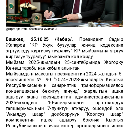
Президенттин басма сөз кызматы
Бишкек, 25.10.25 /Кабар/.
Президент Садыр
Жапаров “КР Укук бузуулар жөнүндө кодексине
өзгөртүүлөрдү киргизүү тууралуу” КР мыйзамына өзгөртүү
киргизүү тууралуу” мыйзамга кол койду.
Мыйзам 2025-жылдын 25-сентябрында Жогорку
Кеңеш тарабынан кабыл алынган.
Мыйзамдын максаты президенттин 2024-жылдын 5-
апрелиндеги № 90 “2024–2028-жылдарга Кыргыз
Республикасынын санариптик трансформациялоо
концепциясын бекитүү жөнүндө” жарлыгын ишке
ашыруу жана президенттин администрациясынын
2025-жылдын 10-январындагы протоколдук
тапшырмасынын 7-пунктун аткаруу, ошондой эле
“Акылдуу шаар” долбоорунун “Коопсуз шаар”
компонентин ишке ашыруу боюнча Кыргыз
Республикасынын ички иштер органдарынын ишин