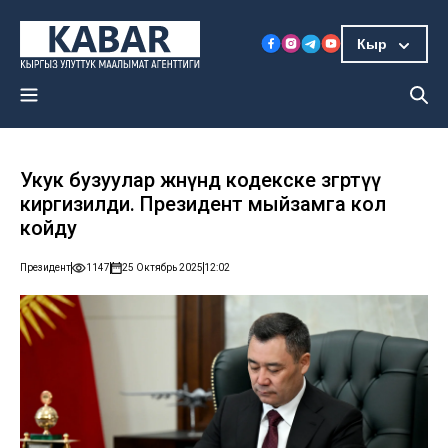
Кыр
Укук бузуулар жөнүндө кодекске өзгөртүү
киргизилди. Президент мыйзамга кол
койду
Президент
1147
25 Октябрь 2025
12:02