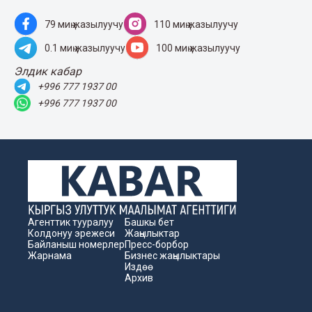
79 миң жазылуучу
110 миң жазылуучу
0.1 миң жазылуучу
100 миң жазылуучу
Элдик кабар
+996 777 1937 00
+996 777 1937 00
Агенттик тууралуу
Башкы бет
Колдонуу эрежеси
Жаңылыктар
Байланыш номерлер
Пресс-борбор
Жарнама
Бизнес жаңылыктары
Издөө
Архив