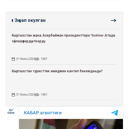
Эң көп окулган
Кыргызстан жана Азербайжан президенттери Чолпон-Атада
сүйлөшүүлөрдү өткөрдү
31 Июль 2026
1587
Кыргызстан туристтик имиджин кантип бекемдөөдө?
31 Июль 2026
1481