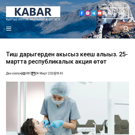
Кыр
Тиш дарыгерден акысыз кеңеш алыңыз. 25-
мартта республикалык акция өтөт
Ден соолук
987
04 Март 2026
18:45