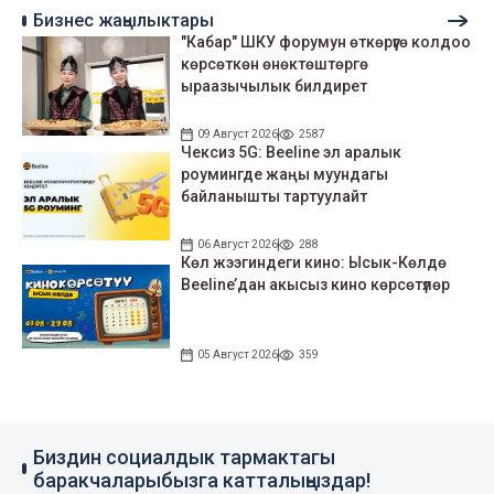
Бизнес жаңылыктары
"Кабар" ШКУ форумун өткөрүүгө колдоо
көрсөткөн өнөктөштөргө
ыраазычылык билдирет
09 Август 2026
2587
Чексиз 5G: Beeline эл аралык
роумингде жаңы муундагы
байланышты тартуулайт
06 Август 2026
288
Көл жээгиндеги кино: Ысык-Көлдө
Beeline’дан акысыз кино көрсөтүлөр
05 Август 2026
359
Биздин социалдык тармактагы
баракчаларыбызга катталыңыздар!