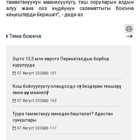
тамактануунун маанилүүлүгү, тиш ооруларын алдын
алуу жана ооз көңдөйүнүн саламаттыгы боюнча
кеңештерди беришет", - деди ал.
Тема боюнча
Ошто 13,5 млн еврого Перинаталдык борбор
курулууда
07 Август 2026
151
Кош бойлуулукту пландоодо сүт бездерин текшерүү
эмне үчүн маанилүү?
07 Август 2026
163
Туура тамактануу эмнеден башталат? Адистин
сунуштары
07 Август 2026
117