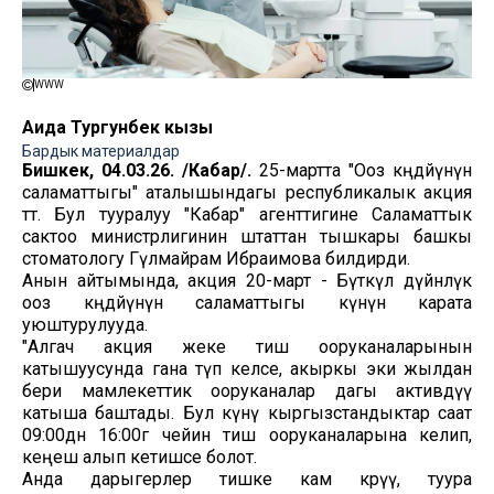
WWW
Аида Тургунбек кызы
Бардык материалдар
Бишкек, 04.03.26. /Кабар/.
25-мартта "Ооз көңдөйүнүн
саламаттыгы" аталышындагы республикалык акция
өтөт. Бул тууралуу "Кабар" агенттигине Саламаттык
сактоо министрлигинин штаттан тышкары башкы
стоматологу Гүлмайрам Ибраимова билдирди.
Анын айтымында, акция 20-март - Бүткүл дүйнөлүк
ооз көңдөйүнүн саламаттыгы күнүнө карата
уюштурулууда.
"Алгач акция жеке тиш ооруканаларынын
катышуусунда гана өтүп келсе, акыркы эки жылдан
бери мамлекеттик ооруканалар дагы активдүү
катыша баштады. Бул күнү кыргызстандыктар саат
09:00дөн 16:00гө чейин тиш ооруканаларына келип,
кеңеш алып кетишсе болот.
Анда дарыгерлер тишке кам көрүү, туура