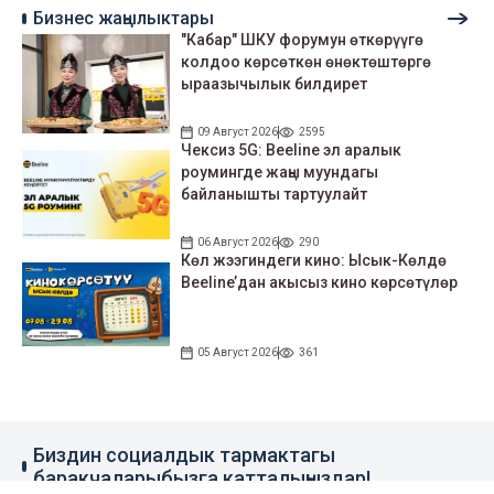
Бизнес жаңылыктары
"Кабар" ШКУ форумун өткөрүүгө
колдоо көрсөткөн өнөктөштөргө
ыраазычылык билдирет
09 Август 2026
2595
Чексиз 5G: Beeline эл аралык
роумингде жаңы муундагы
байланышты тартуулайт
06 Август 2026
290
Көл жээгиндеги кино: Ысык-Көлдө
Beeline’дан акысыз кино көрсөтүлөр
05 Август 2026
361
Биздин социалдык тармактагы
баракчаларыбызга катталыңыздар!