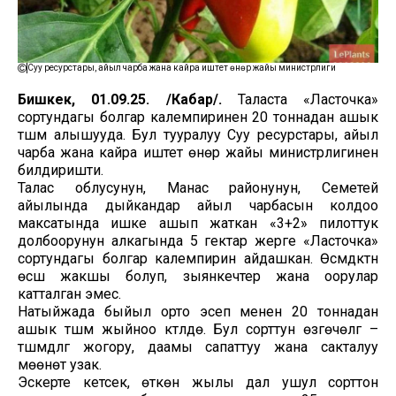
Суу ресурстары, айыл чарба жана кайра иштетүү өнөр жайы министрлиги
Бишкек, 01.09.25. /Кабар/.
Таласта «Ласточка»
сортундагы болгар калемпиринен 20 тоннадан ашык
түшүм алышууда. Бул тууралуу Суу ресурстары, айыл
чарба жана кайра иштетүү өнөр жайы министрлигинен
билдиришти.
Талас облусунун, Манас районунун, Семетей
айылында дыйкандар айыл чарбасын колдоо
максатында ишке ашып жаткан «3+2» пилоттук
долбоорунун алкагында 5 гектар жерге «Ласточка»
сортундагы болгар калемпирин айдашкан. Өсүмдүктүн
өсүшү жакшы болуп, зыянкечтер жана оорулар
катталган эмес.
Натыйжада быйыл орто эсеп менен 20 тоннадан
ашык түшүм жыйноо күтүлүүдө. Бул сорттун өзгөчөлүгү –
түшүмдүүлүгү жогору, даамы сапаттуу жана сакталуу
мөөнөтү узак.
Эскерте кетсек, өткөн жылы дал ушул сорттон