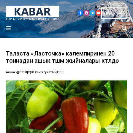
Кыр
Таласта «Ласточка» калемпиринен 20
тоннадан ашык түшүм жыйналары күтүлүүдө
Аймак
1201
01 Сентябрь 2025
11:00