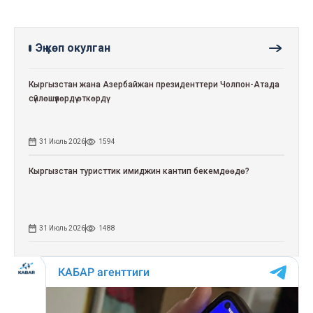
Эң көп окулган
Кыргызстан жана Азербайжан президенттери Чолпон-Атада
сүйлөшүүлөрдү өткөрдү
31 Июль 2026
1594
Кыргызстан туристтик имиджин кантип бекемдөөдө?
31 Июль 2026
1488