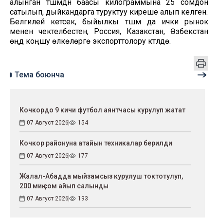
алынган түшүмдүн баасы килограммына 25 сомдон
сатылып, дыйкандарга туруктуу киреше алып келген.
Белгилей кетсек, быйылкы түшүм да ички рынок
менен чектелбестен, Россия, Казакстан, Өзбекстан
өңдүү коңшу өлкөлөргө экспорттолору күтүлүүдө.
Тема боюнча
Кочкордо 9 кичи футбол аянтчасы курулуп жатат
07 Август 2026
154
Кочкор районуна атайын техникалар берилди
07 Август 2026
177
Жалал-Абадда мыйзамсыз курулуш токтотулуп,
200 миң сом айып салынды
07 Август 2026
193