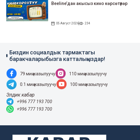
Beeline’дан акысыз кино көрсөтүлөр
05 Август 2026
234
Биздин социалдык тармактагы
баракчаларыбызга катталыңыздар!
79 миң жазылуучу
110 миң жазылуучу
0.1 миң жазылуучу
100 миң жазылуучу
Элдик кабар
+996 777 193 700
+996 777 193 700