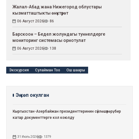
Жалал-Абад жана Нижегород облустары
кызматташтыкты өнүктүрөт
06 Август 2026
86
Барскоон – Бедел жолундагы туннелдерге
мониторинг системасы орнотулат
06 Август 2026
138
Экскурсия
Сулайман Тоо
Ош шаары
Эң көп окулган
Кыргызстан-Азербайжан президенттеринин сүйлөшүүлөрү: бир
катар документтерге кол коюлду
31 Июль 2026
1379