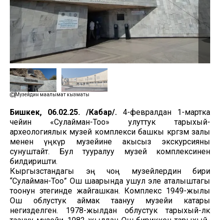
Музейдин маалымат кызматы
Бишкек, 06.02.25. /Кабар/.
4-февралдан 1-мартка
чейин «Сулайман-Тоо» улуттук тарыхый-
археологиялык музей комплекси башкы көргөзмө залы
менен үңкүр музейине акысыз экскурсияны
сунуштайт. Бул тууралуу музей комплексинен
билдиришти.
Кыргызстандагы эң чоң музейлердин бири
“Сулайман-Тоо” Ош шаарында ушул эле аталыштагы
тоонун этегинде жайгашкан. Комплекс 1949-жылы
Ош облустук аймак таануу музейи катары
негизделген. 1978-жылдан облустук тарыхый-өлкө