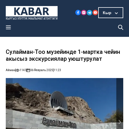
Кыр
Сулайман-Тоо музейинде 1-мартка чейин
акысыз экскурсиялар уюштурулат
Аймак
1143
06 Февраль 2025
11:23