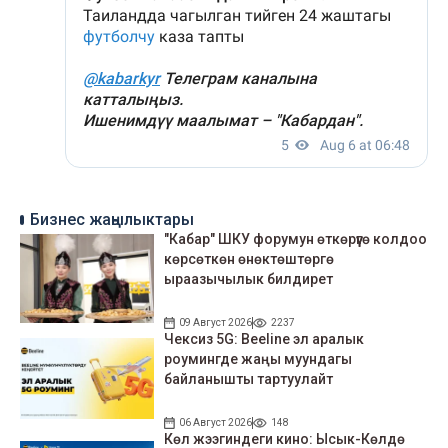
Бизнес жаңылыктары
"Кабар" ШКУ форумун өткөрүүгө колдоо
көрсөткөн өнөктөштөргө
ыраазычылык билдирет
09 Август 2026
2237
Чексиз 5G: Beeline эл аралык
роумингде жаңы муундагы
байланышты тартуулайт
06 Август 2026
148
Көл жээгиндеги кино: Ысык-Көлдө