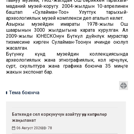
таануу музейи, 1982-жылдан Ош бириккен тарыхый-
маданий музей-коругу. 2004-жылдын 10-апрелинен
баштап «Сулайман-Тоо» Улуттук тарыхый-
археологиялык музей комплекси деп аталып келет.
Азыркы музейдин имараты 1978-жылы Ош
шаарынын 3000 жылдыгына карата курулган. Ал
2009-жылы ЮНЕСКОнун Бүткүл дүйнөлүк мурастар
тизмесине кирген Сулайман-Тоонун ичинде оюлуп
жасалган.
Бүгүнкү күндө музейдин коллекциясында
археологиялык жана этнографиялык, кол өнөрчүлүк,
сүрөт, скульптура жана графика боюнча 35 миңге
жакын экспонат бар.
Тема боюнча
Баткенде сел коркунучун азайтуу үчүн көпүрөлөр
жаңыланат
06 Август 2026
78