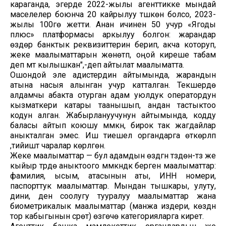
караганда, эгерде 2022-жылы агенттикке мындай
маселелер боюнча 20 кайрылуу түшкөн болсо, 2023-
жылы 100гө жетти. Анан ичинен 50 учур «Ягоды
плюс» платформасы аркылуу болгон: жарандар
өздөрү банктык реквизиттерин берип, акча которуп,
жеке маалыматтарын жөнөтүп, оңой киреше табам
деп үмүт кылышкан",-деп айтылат маалыматта.
Ошондой эле адистердин айтымында, жарандын
атына насыя алынган учур катталган. Текшерүүдө
алдамчы абакта отурган адам уюлдук оператордун
кызматкери катары таанышып, андан тастыктоо
кодун алган. Жабырлануучунун айтымында, кодду
баласы айтып коюшу мүмкүн, бирок так жагдайлар
аныкталган эмес. Иш тиешелүү органдарга өткөрүлүп
,тийиштүү чаралар көрүлгөн.
Жеке маалыматтар — бул адамдын өздүгүн түздөн-түз же
кыйыр түрдө аныктоого мүмкүндүк берген маалыматтар:
фамилия, ысым, атасынын аты, ИНН номери,
паспорттук маалыматтар. Мындан тышкары, улуту,
дини, ден соолугу тууралуу маалыматтар жана
биометрикалык маалыматтар (манжа издери, көздүн
тор кабыгынын сүрөтү) өзгөчө категорияларга кирет.