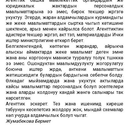
Агенттик башка мамлекеттик органдардын же
юридикалык жактардын персоналдык
маалыматтарына ээ эмес, бирок текшерүү жүргүзүүгө
укуктуу. Эгерде, жаран алдамчылардын курмандыгы
же жеке маалыматтардын сыртка чыгып кетишине
шектенсе, арыз менен кайрылса болот. Агенттиктин
адистери текшерүү жүргүзүп, акт түзүп, материалдарды Ички
иштер министрлигине өткөрүп берет.
Белгиленгендей, көптөгөн жарандар, айрыкча
алыскы аймактарда жеке маалымат деген эмне
жана аны коргоонун мааниси тууралуу толук түшүнүккө
ээ эмес. Ошондуктан маалымдуулукту жогорулатуу
боюнча иштер жүрүүдө, анткени маалыматтын
жетишсиздиги булардын бардыгына себепчи болду.
Өлкөдөгү мыйзамдарда жана укуктук актыларда
кайсы маалыматтар персоналдык болуп эсептелери
жана аларды колдонуу кандай жөнгө салынары так
көрсөтүлгөн.
Агенттик эскерет: Тез жана ишенимдүү киреше
табуунун кесепетсиз жолдору жок, мындай схемалар
көп учурда алдамчылык болуп чыгат.
Жумабекова Бермет