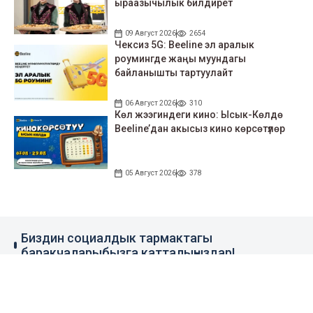
ыраазычылык билдирет
09 Август 2026
2654
Чексиз 5G: Beeline эл аралык
роумингде жаңы муундагы
байланышты тартуулайт
06 Август 2026
310
Көл жээгиндеги кино: Ысык-Көлдө
Beeline’дан акысыз кино көрсөтүлөр
05 Август 2026
378
Биздин социалдык тармактагы
баракчаларыбызга катталыңыздар!
79 миң жазылуучу
110 миң жазылуучу
0.1 миң жазылуучу
100 миң жазылуучу