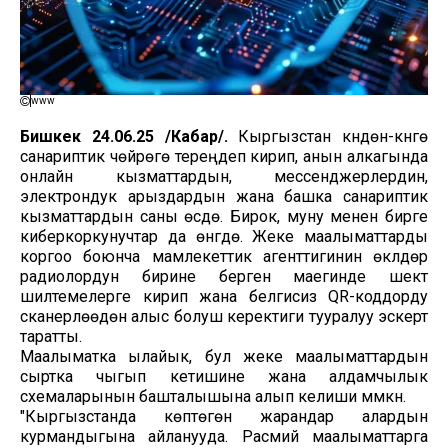
www
Бишкек 24.06.25 /Кабар/.
Кыргызстан күндөн-күнгө
санариптик чөйрөгө тереңдеп кирип, анын алкагында
онлайн кызматтардын, мессенджерлердин,
электрондук арыздардын жана башка санариптик
кызматтардын саны өсүүдө. Бирок, муну менен бирге
киберкоркунучтар да өнүгүүдө. Жеке маалыматтарды
коргоо боюнча мамлекеттик агенттигинин өкүлдөрү
радиолордун бирине берген маегинде шектүү
шилтемелерге кирип жана белгисиз QR-коддорду
сканерлөөдөн алыс болуш керектиги тууралуу эскертүү
таратты.
Маалыматка ылайык, бул жеке маалыматтардын
сыртка чыгып кетишине жана алдамчылык
схемаларынын башталышына алып келиши мүмкүн.
"Кыргызстанда көптөгөн жарандар алардын
курмандыгына айланууда. Расмий маалыматтарга