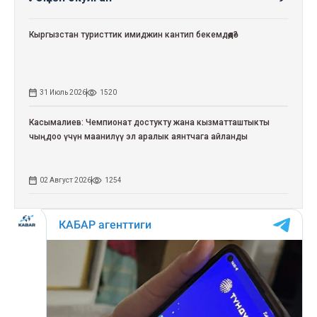
Кыргызстан туристтик имиджин кантип бекемдөөдө?
31 Июль 2026
1520
Касымалиев: Чемпионат достукту жана кызматташтыкты
чыңдоо үчүн маанилүү эл аралык аянтчага айланды
02 Август 2026
1254