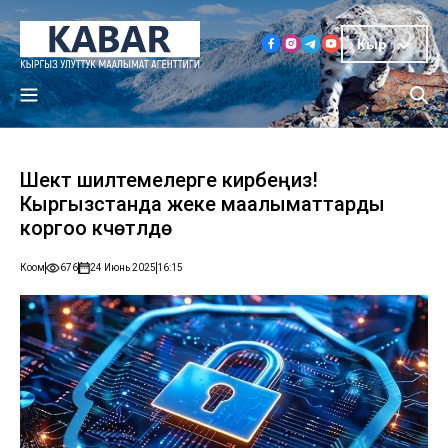
Кыр
Шектүү шилтемелерге кирбеңиз!
Кыргызстанда жеке маалыматтарды
коргоо күчөтүлүүдө
Коом
676
24 Июнь 2025
16:15