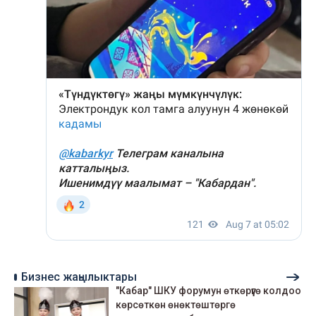
Бизнес жаңылыктары
"Кабар" ШКУ форумун өткөрүүгө колдоо
көрсөткөн өнөктөштөргө