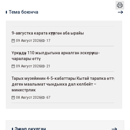
Тема боюнча
9-августка карата күтүлгөн аба ырайы
09 Август 2026
17
Үркүндүн 110 жылдыгына арналган эскерүү иш-
чаралары өттү
09 Август 2026
21
Тарых музейинин 4-5-кабаттары Кытай тарапка өттү
деген маалымат чындыкка дал келбейт –
министрлик
08 Август 2026
67
Эң көп окулган