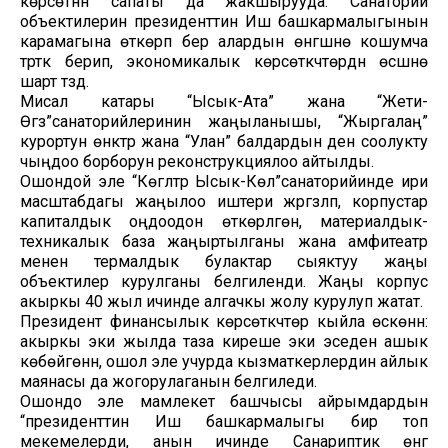
көрсөтүүнүн сапаты да жакшырууда. Санаторий
объектилерин президенттин Иш башкармалыгынын
карамагына өткөрүп берүү алардын өнүгүшүнө кошумча
түрткү берип, экономикалык көрсөткүчтөрдүн өсүшүнө
шарт түздү.
Мисал катары “Ысык-Ата” жана “Жети-
Өгүз”санаторийлеринин жаңыланышы, “Жыргалаң”
курортун өнүктүрүү жана “Улан” балдардын ден соолукту
чыңдоо борборун реконструкциялоо айтылды.
Ошондой эле “Көгүлтүр Ысык-Көл”санаторийинде ири
масштабдагы жаңылоо иштери жүргүзүлүп, корпустар
капиталдык оңдоодон өткөрүлгөнү, материалдык-
техникалык база жаңыртылганы жана амфитеатр
менен термалдык булактар сыяктуу жаңы
объектилер курулганы белгиленди. Жаңы корпус
акыркы 40 жыл ичинде алгачкы жолу курулуп жатат.
Президент финансылык көрсөткүчтөр кыйла өскөнүн:
акыркы эки жылда таза киреше эки эседен ашык
көбөйгөнүн, ошол эле учурда кызматкерлердин айлык
маянасы да жогорулаганын белгиледи.
Ошондо эле мамлекет башчысы айрымдардын
“президенттин Иш башкармалыгы бир топ
мекемелерди, анын ичинде Санариптик өнүгүү