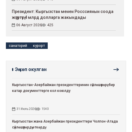
Президент: Кыргызстан менен Росссиянын соода
жүгүртүүсү 4 млрд долларга жакындады
06 Август 2026
425
санаторий
курорт
Эң көп окулган
Кыргызстан-Азербайжан президенттеринин сүйлөшүүлөрү: бир
катар документтерге кол коюлду
31 Июль 2026
1540
Кыргызстан жана Азербайжан президенттери Чолпон-Атада
сүйлөшүүлөрдү өткөрдү