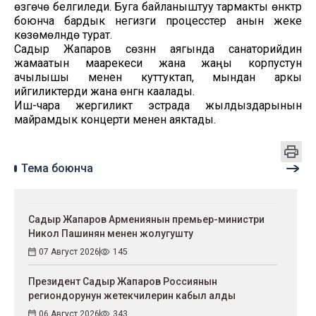
өзгөчө белгиледи. Буга байланыштуу тармакты өнүктүрүү
боюнча бардык негизги процесстер анын жеке
көзөмөлүндө турат.
Садыр Жапаров сөзүнүн аягында санаторийдин
жамаатын маарекеси жана жаңы корпустун
ачылышы менен куттуктап, мындан аркы
ийгиликтерди жана өнүгүүнү каалады.
Иш-чара жергиликтүү эстрада жылдыздарынын
майрамдык концерти менен аяктады.
Тема боюнча
Садыр Жапаров Армениянын премьер-министри
Никол Пашинян менен жолугушту
07 Август 2026
145
Президент Садыр Жапаров Россиянын
региондорунун жетекчилерин кабыл алды
06 Август 2026
343