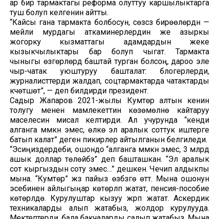
ар бир тармактагы реформа олуттуу каршылыктарга
туш болуп келгенин айтты.
“Кайсы гана тармакта болбосун, сөзсүз бирөөлөрдүн —
мейли мурдагы аткаминерлердин же азыркы
жогорку кызматтагы адамдардын жеке
кызыкчылыктары бар болуп чыгат. Тармакта
чыныгы өзгөрүүлөрдү баштай турган болсоң, дароо эле
чыр-чатак уюштуруу башталат: блогерлерди,
журналисттерди жалдап, соцтармактарда чатактарды
күчөтүшөт”, — деп билдирди президент.
Садыр Жапаров 2021-жылы Кумтөр алтын кенин
толугу менен мамлекеттин көзөмөлүнө кайтаруу
маселесин мисал келтирди. Ал учурунда “кенди
алганга мүмкүн эмес, өлкө эл аралык соттук иштерге
батып калат” деген пикирлер айтылганын белгиледи.
“Эсиңиздердеби, ошондо “алганга мүмкүн эмес, 3 млрд
ашык доллар төлөйбүз” деп башташкан. “Эл аралык
сот кыргыздын соту эмес…” дешкен. Чечип алдыкпы
мына. “Кумтөр” жүз пайыз өзүбүзгө өттү. Мына ошонун
эсебинен айлыгыңар көтөрүлүп жатат, пенсия-пособие
көтөрүлүүдө. Курулуштар кызуу жүрүп жатат. Аскердик
техникаларды алып жатабыз, жолдор курулууда.
Мектептерди, бала бакчаларды салып жатабыз. Мына