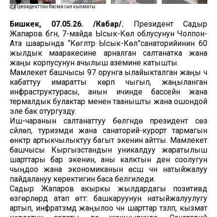
Президенттин басма сөз кызматы
Бишкек, 07.05.26. /Кабар/.
Президент Садыр
Жапаров бүгүн, 7-майда Ысык-Көл облусунун Чолпон-
Ата шаарында “Көгүлтүр Ысык-Көл”санаторийинин 60
жылдык мааракесине арналган салтанатка жана
жаңы корпусунун ачылыш аземине катышты.
Мамлекет башчысы 97 орунга ылайыкталган жаңы үч
кабаттуу имаратты көрүп чыгып, жаңыланган
инфраструктурасы, анын ичинде бассейн жана
термалдык булактар менен таанышты жана ошондой
эле бак отургузду.
Иш-чаранын салтанаттуу бөлүгүндө президент сөз
сүйлөп, туризмди жана санаторий-курорт тармагын
өнүктүрүү артыкчылыктуу багыт экенин айтты. Мамлекет
башчысы Кыргызстандын уникалдуу жаратылыш
шарттары бар экенин, аны калктын ден соолугун
чыңдоо жана экономиканын өсүшү үчүн натыйжалуу
пайдалануу керектигин баса белгиледи.
Садыр Жапаров акыркы жылдардагы позитивдүү
өзгөрүүлөрдү атап өттү: башкаруунун натыйжалуулугу
артып, инфратүзүмдү жаңылоо үчүн шарттар түзүлүп, кызмат