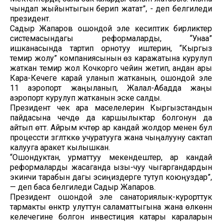
чындап жыйынтыгын берип жатат”, - деп белгиледи
президент.
Садыр Жапаров ошондой эле кесиптик бирликтер
системасындагы реформаларды, “Унаа”
ишканасында тартип орнотуу иштерин, “Кыргыз
темир жолу” компаниясынын өз каражатына курулуп
жаткан темир жол Кочкорго чейин жетип, андан ары
Кара-Кечеге карай уланып жатканын, ошондой эле
11 аэропорт жаңыланып, Жалал-Абадда жаңы
аэропорт курулуп жатканын эске салды.
Президент чек ара маселелерин Кыргызстандын
пайдасына чечүүдө да каршылыктар болгонун да
айтып өттү. Айрым күчтөр ар кандай жолдор менен бул
процессти үзгүлтүккө учуратууга жана чыңалууну сактап
калууга аракет кылышкан.
“Ошондуктан, урматтуу мекендештер, ар кандай
реформаларды жасаганда ызы-чуу чыгаргандардын
экинчи тарабын дагы эсиңиздерге тутуп коюңуздар”,
— деп баса белгиледи Садыр Жапаров.
Президент ошондой эле санаториялык-курорттук
тармакты өнүктүрүү улуттун саламаттыгына жана өлкөнүн
келечегине болгон инвестиция катары караларын