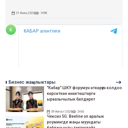
31 Июль 2026
1498
Бизнес жаңылыктары
"Кабар" ШКУ форумун өткөрүүгө колдоо
көрсөткөн өнөктөштөргө
ыраазычылык билдирет
09 Август 2026
2465
Чексиз 5G: Beeline эл аралык
роумингде жаңы муундагы
байланышты тартуулайт