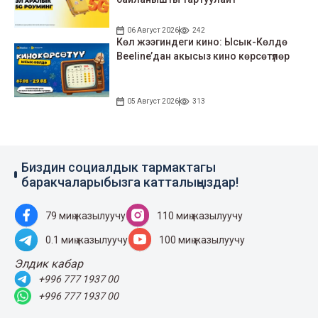
06 Август 2026
242
Көл жээгиндеги кино: Ысык-Көлдө
Beeline’дан акысыз кино көрсөтүлөр
05 Август 2026
313
Биздин социалдык тармактагы
баракчаларыбызга катталыңыздар!
79 миң жазылуучу
110 миң жазылуучу
0.1 миң жазылуучу
100 миң жазылуучу
Элдик кабар
+996 777 1937 00
+996 777 1937 00