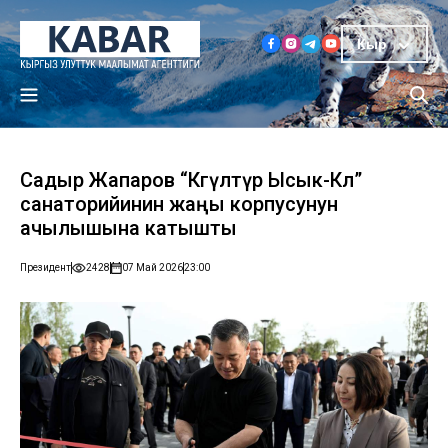
Кыр
Садыр Жапаров “Көгүлтүр Ысык-Көл”
санаторийинин жаңы корпусунун
ачылышына катышты
Президент
2428
07 Май 2026
23:00