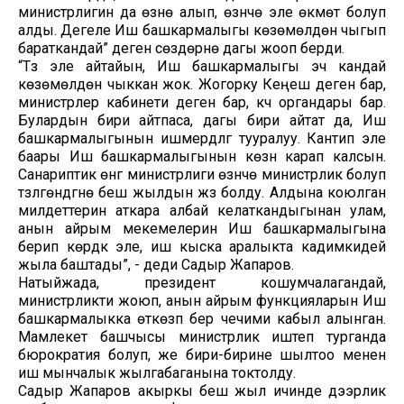
министрлигин да өзүнө алып, өзүнчө эле өкмөт болуп
алды. Дегеле Иш башкармалыгы көзөмөлдөн чыгып
бараткандай” деген сөздөрүнө дагы жооп берди.
“Түз эле айтайын, Иш башкармалыгы эч кандай
көзөмөлдөн чыккан жок. Жогорку Кеңеш деген бар,
министрлер кабинети деген бар, күч органдары бар.
Булардын бири айтпаса, дагы бири айтат да, Иш
башкармалыгынын ишмердүүлүгү тууралуу. Кантип эле
баары Иш башкармалыгынын көзүн карап калсын.
Санариптик өнүгүү министрлиги өзүнчө министрлик болуп
түзүлгөндүгүнө беш жылдын жүзү болду. Алдына коюлган
милдеттерин аткара албай келаткандыгынан улам,
анын айрым мекемелерин Иш башкармалыгына
берип көрдүк эле, иш кыска аралыкта кадимкидей
жыла баштады”, - деди Садыр Жапаров.
Натыйжада, президент кошумчалагандай,
министрликти жоюп, анын айрым функцияларын Иш
башкармалыкка өткөзүп берүү чечими кабыл алынган.
Мамлекет башчысы министрлик иштеп турганда
бюрократия болуп, же бири-бирине шылтоо менен
иш мынчалык жылгабаганына токтолду.
Садыр Жапаров акыркы беш жыл ичинде дээрлик