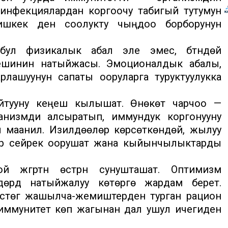
 инфекциялардан коргоочу табигый тутумун
Бишкек ден соолукту чыңдоо борборунун
бул физикалык абал эле эмес, бүтүндөй
тешинин натыйжасы. Эмоционалдык абалы,
арлашуунун сапаты ооруларга туруктуулукка
айтууну кеңеш кылышат. Өнөкөт чарчоо —
анизмди алсыратып, иммундук коргонууну
маанилүү. Изилдөөлөр көрсөткөндөй, жылуу
дар сейрек оорушат жана кыйынчылыктарды
үгүртүүнү өстүрүүнү сунушташат. Оптимизм
рдү натыйжалуу көтөрүүгө жардам берет.
 түстөгү жашылча-жемиштерден турган рацион
иммунитет көп жагынан дал ушул ичегиден