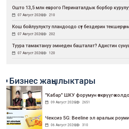
Ошто 13,5 млн еврого Перинаталдык борбор курул
07 Август 2026
210
Кош бойлуулукту пландоодо сүт бездерин текшерүү эмне
07 Август 2026
202
Туура тамактануу эмнеден башталат? Адистин сун
07 Август 2026
120
Бизнес жаңылыктары
"Кабар" ШКУ форумун өткөрүүгө колдо
09 Август 2026
2651
Чексиз 5G: Beeline эл аралык ро
06 Август 2026
310