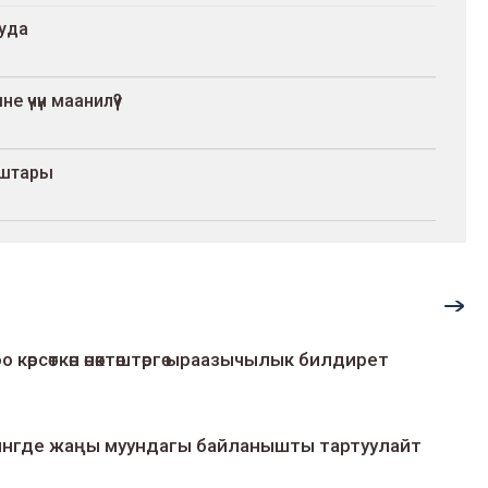
ууда
 үчүн маанилүү?
уштары
о көрсөткөн өнөктөштөргө ыраазычылык билдирет
умингде жаңы муундагы байланышты тартуулайт