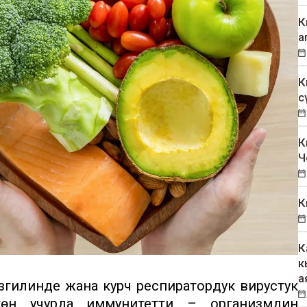
К
а
К
с
К
Ч
К
К
к
а
гилинде жана курч респиратордук вирустук
гөн учурда иммунитетти – организмдин