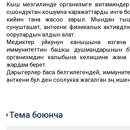
Кыш мезгилинде организмге витаминдер 
ошондуктан кошумча каражаттарды ичүүгө б
кийин гана жасоо зарыл. Мындан тыш
сунушташат, анткени физикалык активдүүлү
оорулардын алдын алат.
Медиктер уйкунун канышына өзгөчө 
иммунитеттин башкы душмандарынын бир
организмдин калыбына келишине жана и
жардам берет.
Дарыгерлер баса белгилегендей, иммунитетк
анткени бул ден соолукка жасалган эң ише
Тема боюнча