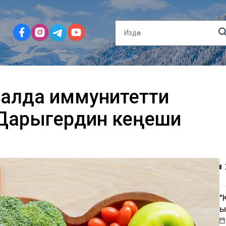
аалда иммунитетти
 Дарыгердин кеңеши
"
ы