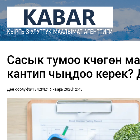
Сасык тумоо күчөгөн м
кантип чыңдоо керек?
Ден соолук
1342
21 Январь 2026
12:45