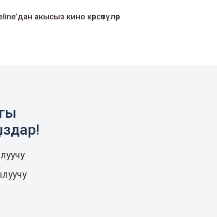
line’дан акысыз кино көрсөтүлөр
агы
ыздар!
луучу
ылуучу