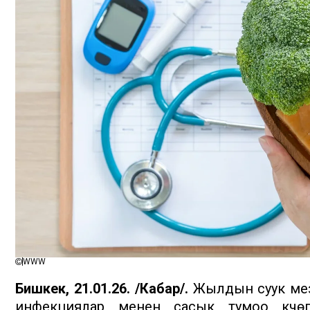
WWW
Бишкек, 21.01.26. /Кабар/.
Жылдын суук мез
инфекциялар менен сасык тумоо күчө