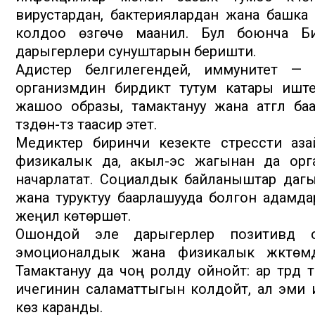
вирустардан, бактериялардан жана башка
колдоо өзгөчө маанилүү. Бул боюнча 
дарыгерлери сунуштарын беришти.
Адистер белгилегендей, иммунитет — 
организмдин бирдиктүү тутум катары иш
жашоо образы, тамактануу жана атүгүл ба
түздөн-түз таасир этет.
Медиктер биринчи кезекте стрессти аз
физикалык да, акыл-эс жагынан да орг
начарлатат. Социалдык байланыштар дагы 
жана туруктуу баарлашууда болгон адам
жеңил көтөрүшөт.
Ошондой эле дарыгерлер позитивдүү ой ж
эмоционалдык жана физикалык жүктөмдө
Тамактануу да чоң ролду ойнойт: ар түрдүү
ичегинин саламаттыгын колдойт, ал эми 
көз каранды.