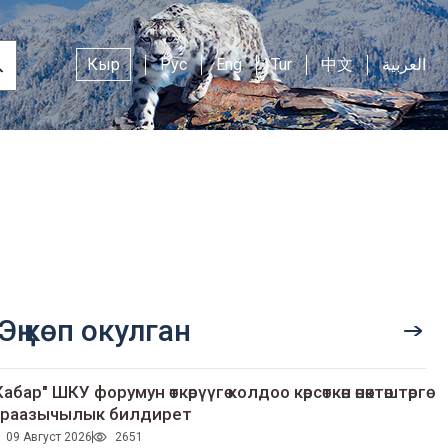
Кыр
Рус
Eng
Tur
中文
العربية
Эң көп окулган
Кабар" ШКУ форумун өткөрүүгө колдоо көрсөткөн өнөктөштөргө
раазычылык билдирет
09 Август 2026
2651