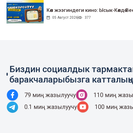
Көл жээгиндеги кино: Ысык-Көлдө Bee
05 Август 2026
377
Биздин социалдык тармакт
баракчаларыбызга катталың
79 миң жазылуучу
110 миң жазы
0.1 миң жазылуучу
100 миң жаз