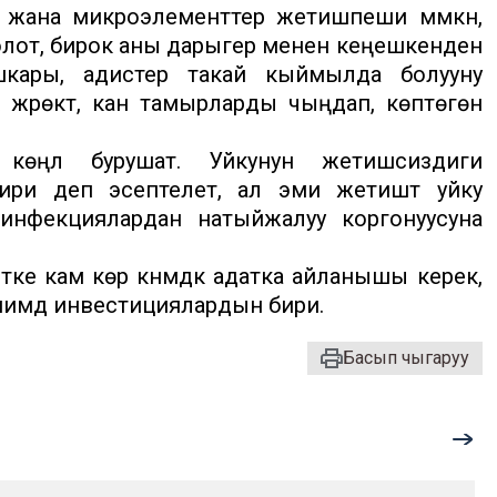
жана микроэлементтер жетишпеши мүмкүн,
олот, бирок аны дарыгер менен кеңешкенден
кары, адистер такай кыймылда болууну
к жүрөктү, кан тамырларды чыңдап, көптөгөн
көңүл бурушат. Уйкунун жетишсиздиги
и деп эсептелет, ал эми жетиштүү уйку
нфекциялардан натыйжалуу коргонуусуна
е кам көрүү күнүмдүк адатка айланышы керек,
нимдүү инвестициялардын бири.
Басып чыгаруу