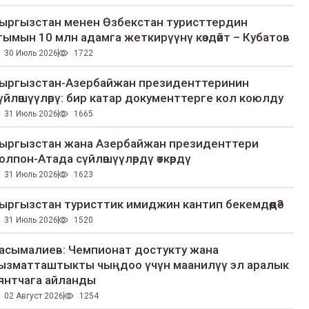
ыргызстан менен Өзбекстан туристтердин
гымын 10 млн адамга жеткирүүнү көздөйт – Кубатов
30 Июль 2026
1722
ыргызстан-Азербайжан президенттеринин
үйлөшүүлөрү: бир катар документтерге кол коюлду
31 Июль 2026
1665
ыргызстан жана Азербайжан президенттери
олпон-Атада сүйлөшүүлөрдү өткөрдү
31 Июль 2026
1623
ыргызстан туристтик имиджин кантип бекемдөөдө?
31 Июль 2026
1520
асымалиев: Чемпионат достукту жана
ызматташтыкты чыңдоо үчүн маанилүү эл аралык
янтчага айланды
02 Август 2026
1254