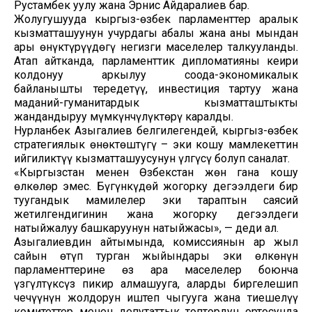
Рустамбек уулу жана Эрнис Айдаралиев бар.
Жолугушууда кыргыз-өзбек парламенттер аралык
кызматташуунун учурдагы абалы жана аны мындан
ары өнүктүрүүдөгү негизги маселелер талкууланды.
Атап айтканда, парламенттик дипломатияны кеңири
колдонуу аркылуу соода-экономикалык
байланышты тереңдетүү, инвестиция тартуу жана
маданий-гуманитардык кызматташтыкты
жандандыруу мүмкүнчүлүктөрү каралды.
Нурланбек Азыгалиев белгилегендей, кыргыз-өзбек
стратегиялык өнөктөштүгү – эки коңшу мамлекеттин
ийгиликтүү кызматташуусунун үлгүсү болуп саналат.
«Кыргызстан менен Өзбекстан жөн гана коңшу
өлкөлөр эмес. Бүгүнкүдөй жогорку деңгээлдеги бир
туугандык мамилелер эки тараптын саясий
жетилгендигинин жана жогорку деңгээлдеги
натыйжалуу башкаруунун натыйжасы», — деди ал.
Азыгалиевдин айтымында, комиссиянын ар жыл
сайын өтүп турган жыйындары эки өлкөнүн
парламенттерине өз ара маселелер боюнча
үзгүлтүксүз пикир алмашууга, аларды биргелешип
чечүүнүн жолдорун иштеп чыгууга жана тиешелүү
комитеттер менен депутаттык топтордун ортосунда