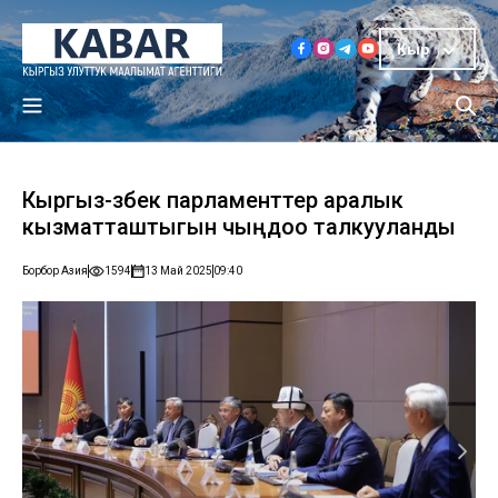
Кыр
Кыргыз-өзбек парламенттер аралык
кызматташтыгын чыңдоо талкууланды
Борбор Азия
1594
13 Май 2025
09:40