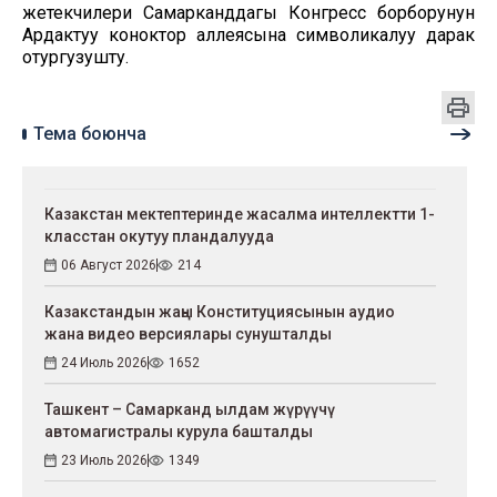
жетекчилери Самарканддагы Конгресс борборунун
Ардактуу коноктор аллеясына символикалуу дарак
отургузушту.
Тема боюнча
Казакстан мектептеринде жасалма интеллектти 1-
класстан окутуу пландалууда
06 Август 2026
214
Казакстандын жаңы Конституциясынын аудио
жана видео версиялары сунушталды
24 Июль 2026
1652
Ташкент – Самарканд ылдам жүрүүчү
автомагистралы курула башталды
23 Июль 2026
1349