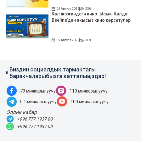
06 Август 2026
236
Көл жээгиндеги кино: Ысык-Көлдө
Beeline’дан акысыз кино көрсөтүлөр
05 Август 2026
308
Биздин социалдык тармактагы
баракчаларыбызга катталыңыздар!
79 миң жазылуучу
110 миң жазылуучу
0.1 миң жазылуучу
100 миң жазылуучу
Элдик кабар
+996 777 1937 00
+996 777 1937 00