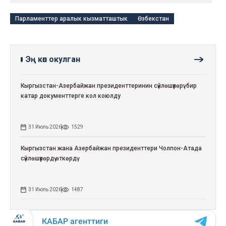
Парламенттер аралык кызматташтык
Өзбекстан
Эң көп окулган
Кыргызстан-Азербайжан президенттеринин сүйлөшүүлөрү: бир
катар документтерге кол коюлду
31 Июль 2026
1529
Кыргызстан жана Азербайжан президенттери Чолпон-Атада
сүйлөшүүлөрдү өткөрдү
31 Июль 2026
1487