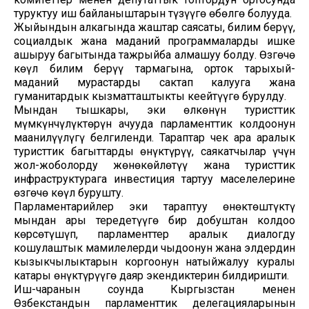
туруктуу иш байланыштарын түзүүгө өбөлгө болууда.
Жыйындын алкагында жаштар саясаты, билим берүү,
социалдык жана маданий программаларды ишке
ашыруу багытында тажрыйба алмашуу болду. Өзгөчө
көңүл билим берүү тармагына, орток тарыхый-
маданий мурастарды сактап калууга жана
гуманитардык кызматташтыкты кеңейтүүгө бурулду.
Мындан тышкары, эки өлкөнүн туристтик
мүмкүнчүлүктөрүн ачууда парламенттик колдоонун
маанилүүлүгү белгиленди. Тараптар чек ара аралык
туристтик багыттарды өнүктүрүү, саякатчылар үчүн
жол-жоболорду жөнөкөйлөтүү жана туристтик
инфраструктурага инвестиция тартуу маселелерине
өзгөчө көңүл бурушту.
Парламентарийлер эки тараптуу өнөктөштүктү
мындан ары тереңдетүүгө бир добуштан колдоо
көрсөтүшүп, парламенттер аралык диалогду
коңшулаштык мамилелерди чыңдоонун жана элдердин
кызыкчылыктарын коргоонун натыйжалуу куралы
катары өнүктүрүүгө даяр экендиктерин билдиришти.
Иш-чаранын соңунда Кыргызстан менен
Өзбекстандын парламенттик делегацияларынын