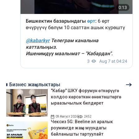
Бизнес жаңылыктары
"Кабар" ШКУ форумун өткөрүүгө
колдоо көрсөткөн өнөктөштөргө
ыраазычылык билдирет
09 Август 2026
2452
Чексиз 5G: Beeline эл аралык
роумингде жаңы муундагы
байланышты тартуулайт