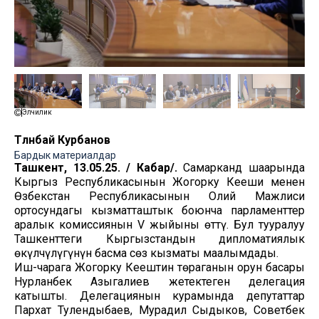
Элчилик
Төлөнбай Курбанов
Бардык материалдар
Ташкент, 13.05.25. / Кабар/.
Самарканд шаарында
Кыргыз Республикасынын Жогорку Кеңеши менен
Өзбекстан Республикасынын Олий Мажлиси
ортосундагы кызматташтык боюнча парламенттер
аралык комиссиянын V жыйыны өттү. Бул тууралуу
Ташкенттеги Кыргызстандын дипломатиялык
өкүлчүлүгүнүн басма сөз кызматы маалымдады.
Иш-чарага Жогорку Кеңештин төраганын орун басары
Нурланбек Азыгалиев жетектеген делегация
катышты. Делегациянын курамында депутаттар
Пархат Тулендыбаев, Мурадил Сыдыков, Советбек