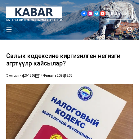
Кыр
Салык кодексине киргизилген негизги
өзгөртүүлөр кайсылар?
Экономика
1868
14 Февраль 2025
15:35