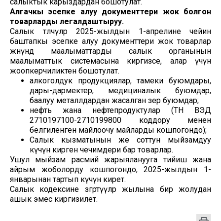
салыктык карыздардан бошотулат.
Алгачкы эсепке алуу документтери жок болгон
товарларды легалдаштыруу.
Салык төлөөчүлөр 2025-жылдын 1-апрелине чейин
баштапкы эсепке алуу документтери жок товарлар
жөнүндө маалыматтарды салык органынын
маалыматтык системасына киргизсе, алар үчүн
жоопкерчиликтен бошотулат.
алкоголдук продукциялар, тамеки буюмдары,
дары-дармектер, медициналык буюмдар,
баалуу металлдардан жасалган зер буюмдар;
нефть жана нефтепродуктулар (ТН ВЭД
2710197100-2710199800 коддору менен
белгиленген майлоочу майларды кошпогондо);
Салык кызматынын же соттун мыйзамдуу
күчүнө кирген чечимдери бар товарлар.
Ушул мыйзам расмий жарыяланууга тийиш жана
айрым жоболорду кошпогондо, 2025-жылдын 1-
январынан тартып күчүнө кирет.
Салык кодексине өзгөртүүлөр жылына бир жолудан
ашык эмес киргизилет.