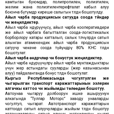
камтыган буюмдар, полипропилен, полиэтилен,
желим жана полиэтилентерефталат кабыл алуу
боюнча бүтүмдөр киреше салыгын төлөөдөн бошотулду.
Айыл чарба продукциясын сатууда соода түйүндөрү
үчүн жеңилдиктер.
Айыл чарба өндүрүүчүсү, айыл чарба кооперативдери
же айыл чарбага багытталган соода-логистикалык
борборлору катары катталып, салык төлөөчүлөрдөн сатып
алынган атамекендик айыл чарба продукциясын
сатуучу чекене соода түйүндөрү 80% КНС төлөөдөн
бошотулат.
Айыл чарба өндүрүүчүлөрү үчүн бонустук жеңилдиктер.
Айыл чарба өндүрүүчүлөрү айыл чарба муктаждыктары
үчүн жер астындагы сууларды (жер казынасынан
алуу) пайдаланганда бонус төлөөдөн бошотулат.
Кыргыз Республикасында чогултулган же
чыгарылган транспорт каражаттарынын ээлерин
алгачкы каттоо үчүн жыйымды төлөөдөн бошотуу.
Автоунаа чыгаруу долбоорун ишке ашыруунун
алкагында “Тулпар Моторс” заводу унааларды
чогултуп, чыгарат. Автотранспорт каражаттарын
каттоодо сатып алуучуларды жыйым төлөөдөн бошотуу
автоунааларды сатып алууну жеткиликтүү кылат