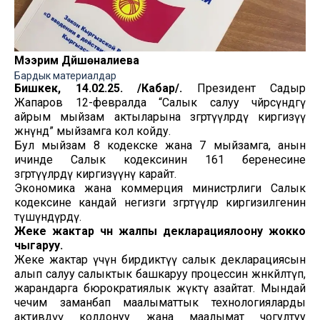
Мээрим Дүйшөналиева
Бардык материалдар
Бишкек, 14.02.25. /Кабар/.
Президент Садыр
Жапаров 12-февралда “Салык салуу чөйрөсүндөгү
айрым мыйзам актыларына өзгөртүүлөрдү киргизүү
жөнүндө” мыйзамга кол койду.
Бул мыйзам 8 кодекске жана 7 мыйзамга, анын
ичинде Салык кодексинин 161 беренесине
өзгөртүүлөрдү киргизүүнү карайт.
Экономика жана коммерция министрлиги Салык
кодексине кандай негизги өзгөртүүлөр киргизилгенин
түшүндүрдү.
Жеке жактар үчүн жалпы декларациялоону жокко
чыгаруу.
Жеке жактар үчүн бирдиктүү салык декларациясын
алып салуу салыктык башкаруу процессин жөнөкөйлөтүп,
жарандарга бюрократиялык жүктү азайтат. Мындай
чечим заманбап маалыматтык технологияларды
активдүү колдонуу жана маалымат чогултуу