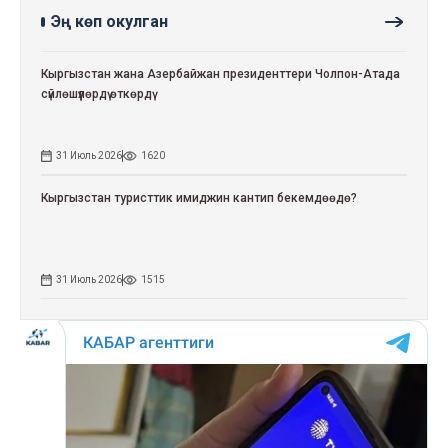
Эң көп окулган
Кыргызстан жана Азербайжан президенттери Чолпон-Атада
сүйлөшүүлөрдү өткөрдү
31 Июль 2026
1620
Кыргызстан туристтик имиджин кантип бекемдөөдө?
31 Июль 2026
1515