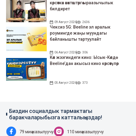
көрсөткөн өнөктөштөргө ыраазычылык
билдирет
09 Август 2026
2636
Чексиз 5G: Beeline эл аралык
роумингде жаңы муундагы
байланышты тартуулайт
06 Август 2026
306
Көл жээгиндеги кино: Ысык-Көлдө
Beeline’дан акысыз кино көрсөтүлөр
05 Август 2026
373
Биздин социалдык тармактагы
баракчаларыбызга катталыңыздар!
79 миң жазылуучу
110 миң жазылуучу