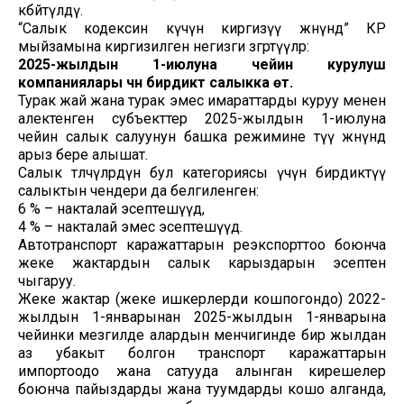
көбөйтүлдү.
“Салык кодексин күчүнө киргизүү жөнүндө” КР
мыйзамына киргизилген негизги өзгөртүүлөр:
2025-жылдын 1-июлуна чейин курулуш
компаниялары үчүн бирдиктүү салыкка өтүү.
Турак жай жана турак эмес имараттарды куруу менен
алектенген субъекттер 2025-жылдын 1-июлуна
чейин салык салуунун башка режимине өтүү жөнүндө
арыз бере алышат.
Салык төлөөчүлөрдүн бул категориясы үчүн бирдиктүү
салыктын чендери да белгиленген:
6 % – накталай эсептешүүдө,
4 % – накталай эмес эсептешүүдө.
Автотранспорт каражаттарын реэкспорттоо боюнча
жеке жактардын салык карыздарын эсептен
чыгаруу.
Жеке жактар (жеке ишкерлерди кошпогондо) 2022-
жылдын 1-январынан 2025-жылдын 1-январына
чейинки мезгилде алардын менчигинде бир жылдан
аз убакыт болгон транспорт каражаттарын
импортоодо жана сатууда алынган кирешелер
боюнча пайыздарды жана туумдарды кошо алганда,