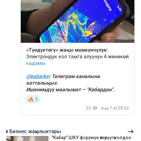
Бизнес жаңылыктары
"Кабар" ШКУ форумун өткөрүүгө колдоо