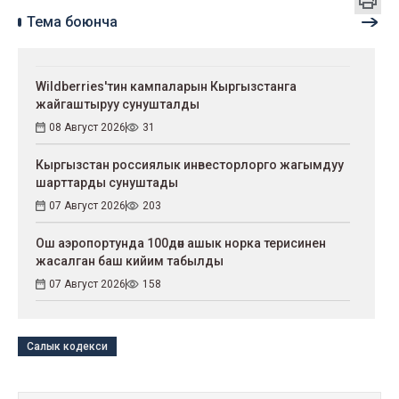
Тема боюнча
Wildberries'тин кампаларын Кыргызстанга
жайгаштыруу сунушталды
08 Август 2026
31
Кыргызстан россиялык инвесторлорго жагымдуу
шарттарды сунуштады
07 Август 2026
203
Ош аэропортунда 100дөн ашык норка терисинен
жасалган баш кийим табылды
07 Август 2026
158
Салык кодекси