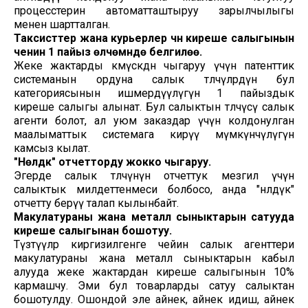
процесстерин автоматташтыруу зарылчылыгы
менен шартталган.
Таксисттер жана курьерлер үчүн киреше салыгынын
ченин 1 пайыз өлчөмүндө белгилөө.
Жеке жактарды көмүскөдөн чыгаруу үчүн патенттик
системанын ордуна салык төлөөчүлөрдүн бул
категориясынын ишмердүүлүгүнө 1 пайыздык
киреше салыгы алынат. Бул салыктын төлөөчүсү салык
агенти болот, ал уюм заказдар үчүн колдонулган
маалыматтык системага кирүү мүмкүнчүлүгүн
камсыз кылат.
"Нөлдүк" отчетторду жокко чыгаруу.
Эгерде салык төлөөчүнүн отчеттук мезгил үчүн
салыктык милдеттенмеси болбосо, анда "нөлдүк"
отчетту берүү талап кылынбайт.
Макулатураны жана металл сыныктарын сатууда
киреше салыгынан бошотуу.
Түзөтүүлөр киргизилгенге чейин салык агенттери
макулатураны жана металл сыныктарын кабыл
алууда жеке жактардан киреше салыгынын 10%
кармашчу. Эми бул товарларды сатуу салыктан
бошотулду. Ошондой эле айнек, айнек идиш, айнек