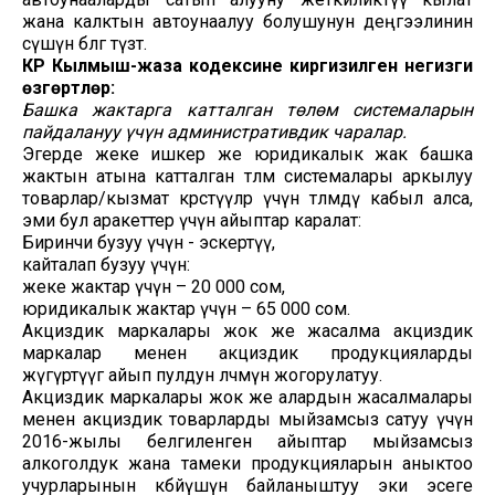
жана калктын автоунаалуу болушунун деңгээлинин
өсүшүнө өбөлгө түзөт.
КР Кылмыш-жаза кодексине киргизилген негизги
өзгөртүүлөр:
Башка жактарга катталган төлөм системаларын
пайдалануу үчүн административдик чаралар.
Эгерде жеке ишкер же юридикалык жак башка
жактын атына катталган төлөм системалары аркылуу
товарлар/кызмат көрсөтүүлөр үчүн төлөмдү кабыл алса,
эми бул аракеттер үчүн айыптар каралат:
Биринчи бузуу үчүн - эскертүү,
кайталап бузуу үчүн:
жеке жактар үчүн – 20 000 сом,
юридикалык жактар үчүн – 65 000 сом.
Акциздик маркалары жок же жасалма акциздик
маркалар менен акциздик продукцияларды
жүгүртүүгө айып пулдун өлчөмүн жогорулатуу.
Акциздик маркалары жок же алардын жасалмалары
менен акциздик товарларды мыйзамсыз сатуу үчүн
2016-жылы белгиленген айыптар мыйзамсыз
алкоголдук жана тамеки продукцияларын аныктоо
учурларынын көбөйүшүнө байланыштуу эки эсеге