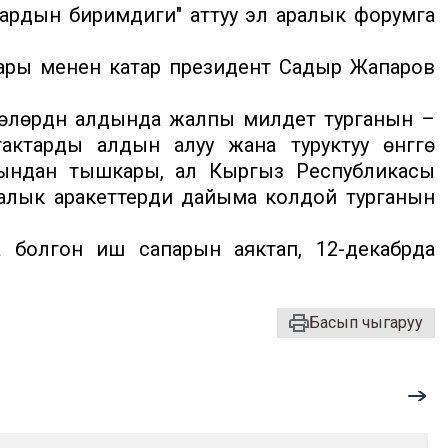
ттардын биримдиги" аттуу эл аралык форумга
ры менен катар президент Садыр Жапаров
өлөрдүн алдында жалпы милдет турганын –
тарды алдын алуу жана туруктуу өнүгүүгө
 Мындан тышкары, ал Кыргыз Республикасы
ралык аракеттерди дайыма колдой турганын
 болгон иш сапарын аяктап, 12-декабрда
Басып чыгаруу