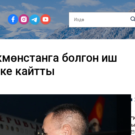
кмөнстанга болгон иш
ке кайтты
"
ы