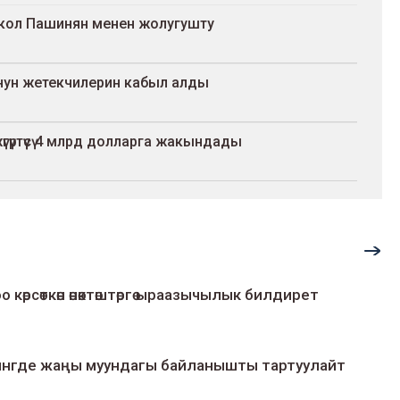
кол Пашинян менен жолугушту
ун жетекчилерин кабыл алды
үртүүсү 4 млрд долларга жакындады
о көрсөткөн өнөктөштөргө ыраазычылык билдирет
умингде жаңы муундагы байланышты тартуулайт