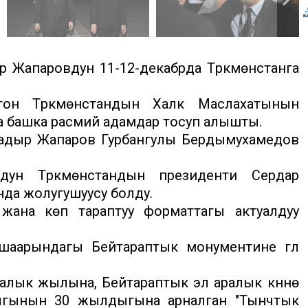
 Жапаровдун 11-12-декабрда Түркмөнстанга
тон Түркмөнстандын Халк Маслахатынын
 башка расмий адамдар тосуп алышты.
Садыр Жапаров Гурбангулы Бердымухамедов
ун Түркмөнстандын президенти Сердар
да жолугушуусу болду.
жана көп тараптуу форматтагы актуалдуу
шаарындагы Бейтараптык монументине гүл
лык жылына, Бейтараптык эл аралык күнүнө
тыгынын 30 жылдыгына арналган "Тынчтык