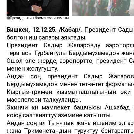
Президенттин басма сөз кызматы
Бишкек, 12.12.25. /Кабар/.
Президент Садыр
болгон иш сапары аяктады.
Президент Садыр Жапаровду аэропорт
төрагасы Гурбангулы Бердымухамедов жана
Ошол эле жерде, аэропортто, президент 
менен жолугушту.
Андан соң президент Садыр Жапаровд
Бердымухамедов менен тет-а-тет форматын
Кыргыз-түркмөн кызматташтыгынын эки 
маселелери талкууланды.
Экинчи күнү мамлекет башчысы Ашхабад 
коюу салтанаттуу аземине катышты.
Андан соң ал Тынчтык жана ишеним эл ара
жана Түркмөнстандын туруктуу бейтарап