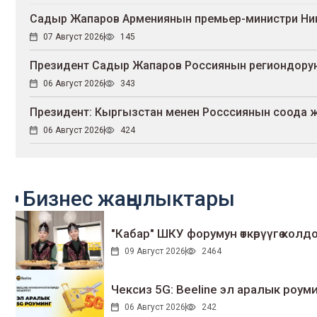
Садыр Жапаров Армениянын премьер-министри Ни
07 Август 2026
145
Президент Садыр Жапаров Россиянын региондорун
06 Август 2026
343
Президент: Кыргызстан менен Росссиянын соода жүг
06 Август 2026
424
Бизнес жаңылыктары
"Кабар" ШКУ форумун өткөрүүгө колдо
09 Август 2026
2464
Чексиз 5G: Beeline эл аралык ро
06 Август 2026
242