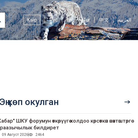
Кыр
Рус
Eng
Tur
中文
العربية
Эң көп окулган
Кабар" ШКУ форумун өткөрүүгө колдоо көрсөткөн өнөктөштөргө
раазычылык билдирет
09 Август 2026
2464