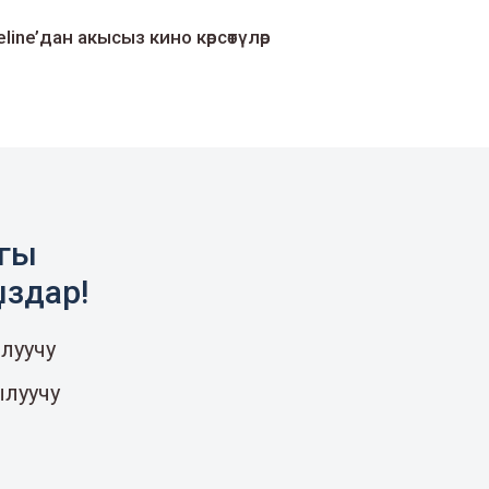
line’дан акысыз кино көрсөтүлөр
агы
ыздар!
луучу
ылуучу