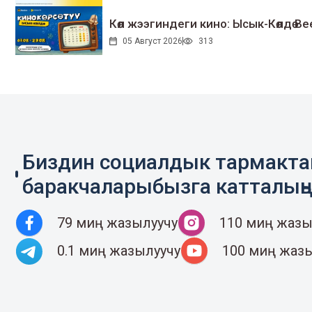
Көл жээгиндеги кино: Ысык-Көлдө Bee
05 Август 2026
313
Биздин социалдык тармакт
баракчаларыбызга катталың
79 миң жазылуучу
110 миң жазы
0.1 миң жазылуучу
100 миң жаз