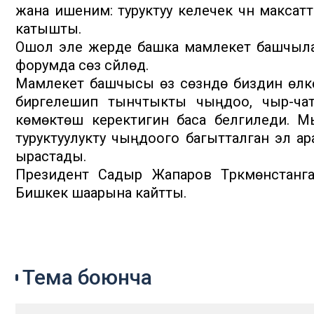
жана ишеним: туруктуу келечек үчүн макса
катышты.
Ошол эле жерде башка мамлекет башчыла
форумда сөз сүйлөдү.
Мамлекет башчысы өз сөзүндө биздин өлк
биргелешип тынчтыкты чыңдоо, чыр-чатак
көмөктөшүү керектигин баса белгиледи.
туруктуулукту чыңдоого багытталган эл а
ырастады.
Президент Садыр Жапаров Түркмөнстанга
Бишкек шаарына кайтты.
Тема боюнча