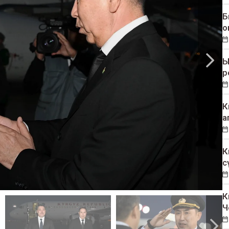
Б
о
Ы
р
К
а
К
с
К
Ч