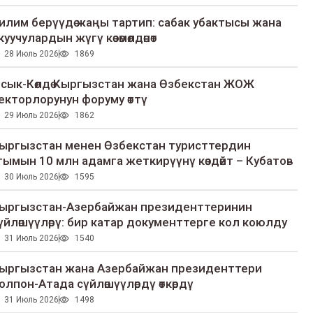
илим берүүдө жаңы тартип: сабак убактысы жана
куучулардын жүгү көзөмөлдөнөт
28 Июль 2026
1869
сык-Көлдө Кыргызстан жана Өзбекстан ЖОЖ
екторлорунун форуму өттү
29 Июль 2026
1862
ыргызстан менен Өзбекстан туристтердин
гымын 10 млн адамга жеткирүүнү көздөйт – Кубатов
30 Июль 2026
1595
ыргызстан-Азербайжан президенттеринин
үйлөшүүлөрү: бир катар документтерге кол коюлду
31 Июль 2026
1540
ыргызстан жана Азербайжан президенттери
олпон-Атада сүйлөшүүлөрдү өткөрдү
31 Июль 2026
1498