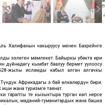
а
ль Халифанын чакыруусу менен Бахрейнге
алды ээлеген мамлекет. Байыркы убакта ири
ин дүйнөдөгү кымбат баалуу бермет уулоосу
 628-жылы исламды кабыл алган алгачкы
үндүк Африкадагы эң бай өлкөлөрдүн бири.
к иши жана туризмге таянат.
и тарапты тең кызыктыра турган көп нерсе
омикалык, маданий-гуманитардык жана башка