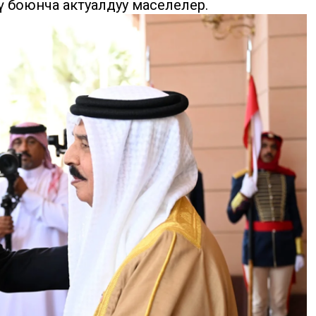
үү боюнча актуалдуу маселелер.