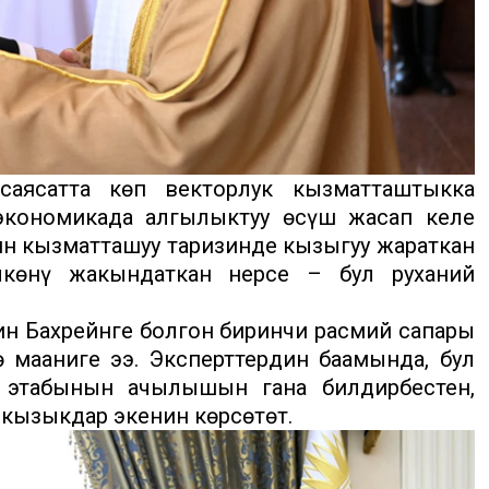
ясатта көп векторлук кызматташтыкка
, экономикада алгылыктуу өсүш жасап келе
ин кызматташуу таризинде кызыгуу жараткан
лкөнү жакындаткан нерсе – бул руханий
н Бахрейнге болгон биринчи расмий сапары
 мааниге ээ. Эксперттердин баамында, бул
 этабынын ачылышын гана билдирбестен,
 кызыкдар экенин көрсөтөт.