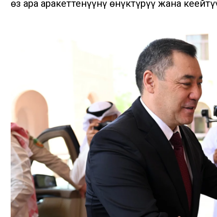
өз ара аракеттенүүнү өнүктүрүү жана кеңейт