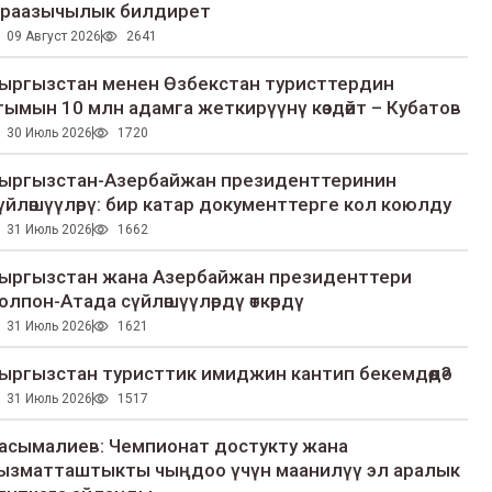
раазычылык билдирет
09 Август 2026
2641
ыргызстан менен Өзбекстан туристтердин
гымын 10 млн адамга жеткирүүнү көздөйт – Кубатов
30 Июль 2026
1720
ыргызстан-Азербайжан президенттеринин
үйлөшүүлөрү: бир катар документтерге кол коюлду
31 Июль 2026
1662
ыргызстан жана Азербайжан президенттери
олпон-Атада сүйлөшүүлөрдү өткөрдү
31 Июль 2026
1621
ыргызстан туристтик имиджин кантип бекемдөөдө?
31 Июль 2026
1517
асымалиев: Чемпионат достукту жана
ызматташтыкты чыңдоо үчүн маанилүү эл аралык