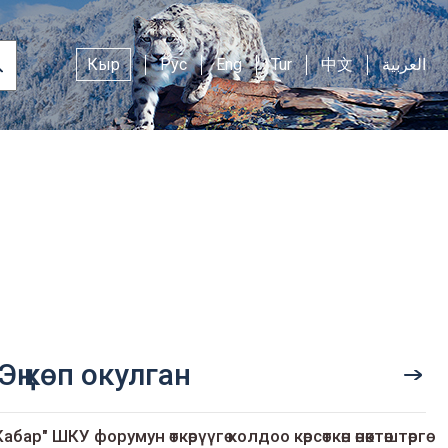
Кыр
Рус
Eng
Tur
中文
العربية
Эң көп окулган
Кабар" ШКУ форумун өткөрүүгө колдоо көрсөткөн өнөктөштөргө