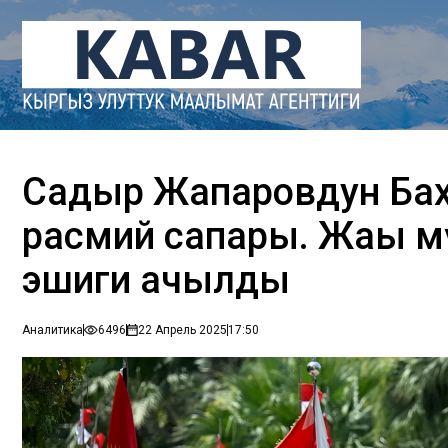
Садыр Жапаровдун Бах
расмий сапары. Жаңы 
эшиги ачылды
Аналитика
6496
22 Апрель 2025
17:50