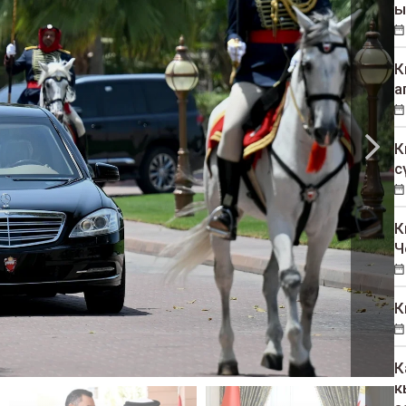
ы
К
а
К
с
К
Ч
К
К
к