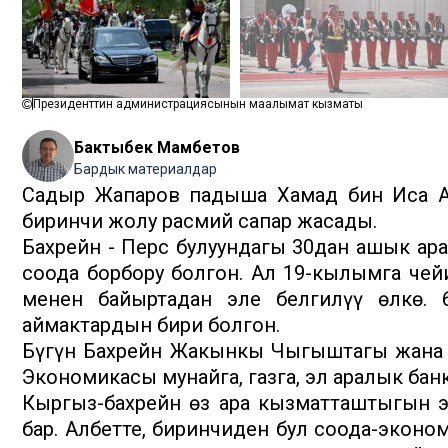
Президенттин администрациясынын маалымат кызматы
Бактыбек Мамбетов
Бардык материалдар
Садыр Жапаров падыша Хамад бин Иса А
биринчи жолу расмий сапар жасады.
Бахрейн - Перс булуңундагы 30дан ашык ар
соода борбору болгон. Ал 19-кылымга чей
менен байыртадан эле белгилүү өлкө.
аймактардын бири болгон.
Бүгүн Бахрейн Жакынкы Чыгыштагы жана Т
Экономикасы мунайга, газга, эл аралык бан
Кыргыз-бахрейн өз ара кызматташтыгын эк
бар. Албетте, биринчиден бул соода-экон