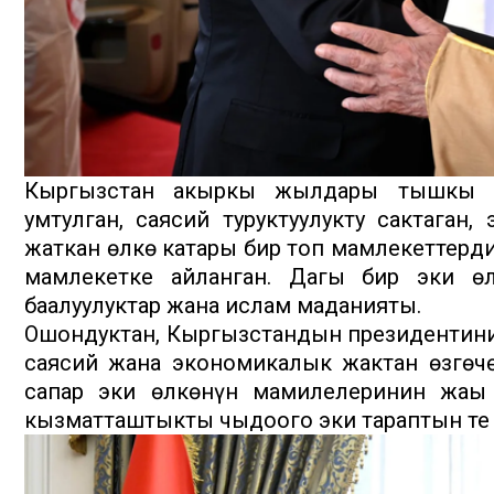
Кыргызстан акыркы жылдары тышкы са
умтулган, саясий туруктуулукту сактаган
жаткан өлкө катары бир топ мамлекеттерд
мамлекетке айланган. Дагы бир эки ө
баалуулуктар жана ислам маданияты.
Ошондуктан, Кыргызстандын президентини
саясий жана экономикалык жактан өзгөчө
сапар эки өлкөнүн мамилелеринин жаңы
кызматташтыкты чыңдоого эки тараптын тең