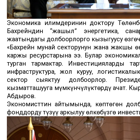
Экономика илимдеринин доктору Төлөнбе
Бахрейндин “жашыл” энергетика, сан
жаатындагы долбоорлорго кызыгуусу өзгөч
«Бахрейн мунай секторунун жана жакшы өн
каржы ресурстарына ээ. Булар экономик
турган тармактар. Инвестицияларды та
инфраструктура, жол куруу, логистикалы
сектор сыяктуу долбоорлор. Прези
кызматташууга мүмкүнчүлүктөрдү ачат. Кырг
Абдыров.
Экономисттин айтымында, көптөгөн дол
фонддорду түзүү аркылуу өлкөбүзгө инвест