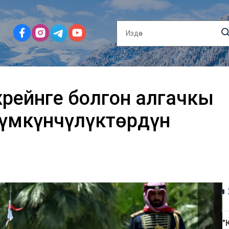
рейнге болгон алгачкы
мүмкүнчүлүктөрдүн
"