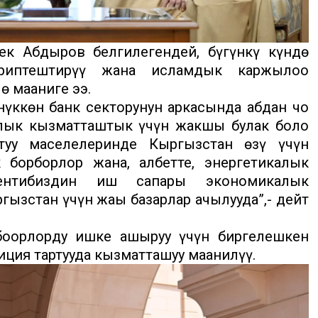
к Абдыров белгилегендей, бүгүнкү күндө
ариптештирүү жана исламдык каржылоо
ө мааниге ээ.
үккөн банк секторунун аркасында абдан чоң
алык кызматташтык үчүн жакшы булак боло
ртуу маселелеринде Кыргызстан өзү үчүн
к борборлор жана, албетте, энергетикалык
дентибиздин иш сапары экономикалык
ызстан үчүн жаңы базарлар ачылууда”,- дейт
боорлорду ишке ашыруу үчүн биргелешкен
иция тартууда кызматташуу маанилүү.