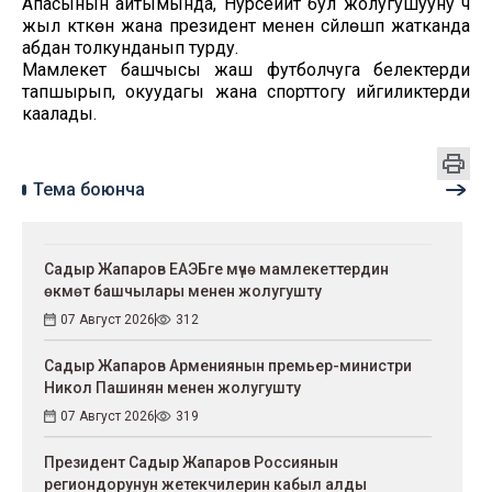
Апасынын айтымында, Нурсейит бул жолугушууну үч
жыл күткөн жана президент менен сүйлөшүп жатканда
абдан толкунданып турду.
Мамлекет башчысы жаш футболчуга белектерди
тапшырып, окуудагы жана спорттогу ийгиликтерди
каалады.
Тема боюнча
Садыр Жапаров ЕАЭБге мүчө мамлекеттердин
өкмөт башчылары менен жолугушту
07 Август 2026
312
Садыр Жапаров Армениянын премьер-министри
Никол Пашинян менен жолугушту
07 Август 2026
319
Президент Садыр Жапаров Россиянын
региондорунун жетекчилерин кабыл алды