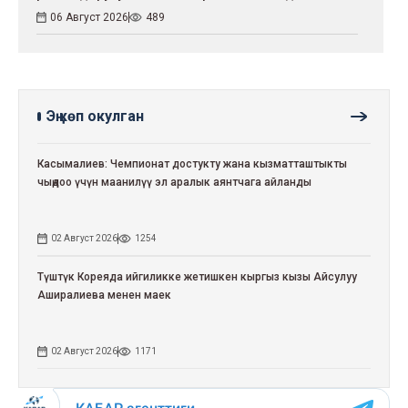
06 Август 2026
489
Эң көп окулган
Касымалиев: Чемпионат достукту жана кызматташтыкты
чыңдоо үчүн маанилүү эл аралык аянтчага айланды
02 Август 2026
1254
Түштүк Кореяда ийгиликке жетишкен кыргыз кызы Айсулуу
Аширалиева менен маек
02 Август 2026
1171