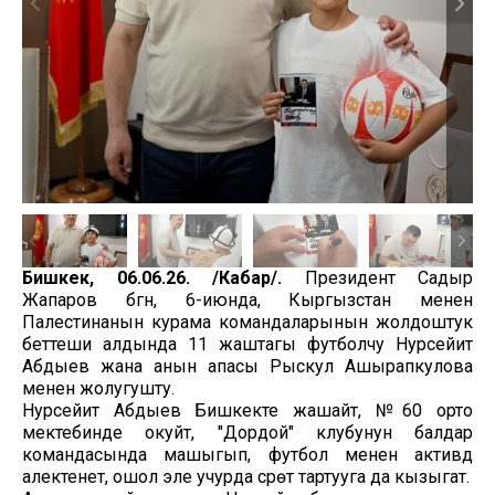
Бишкек, 06.06.26. /Кабар/.
Президент Садыр
Жапаров бүгүн, 6-июнда, Кыргызстан менен
Палестинанын курама командаларынын жолдоштук
беттеши алдында 11 жаштагы футболчу Нурсейит
Абдыев жана анын апасы Рыскул Ашырапкулова
менен жолугушту.
Нурсейит Абдыев Бишкекте жашайт, №60 орто
мектебинде окуйт, "Дордой" клубунун балдар
командасында машыгып, футбол менен активдүү
алектенет, ошол эле учурда сүрөт тартууга да кызыгат.