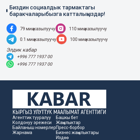
Биздин социалдык тармактагы
баракчаларыбызга катталыңыздар!
79 миң жазылуучу
110 миң жазылуучу
0.1 миң жазылуучу
100 миң жазылуучу
Элдик кабар
+996 777 1937 00
+996 777 1937 00
Агенттик тууралуу
Башкы бет
Колдонуу эрежеси
Жаңылыктар
Байланыш номерлер
Пресс-борбор
Жарнама
Бизнес жаңылыктары
Издөө