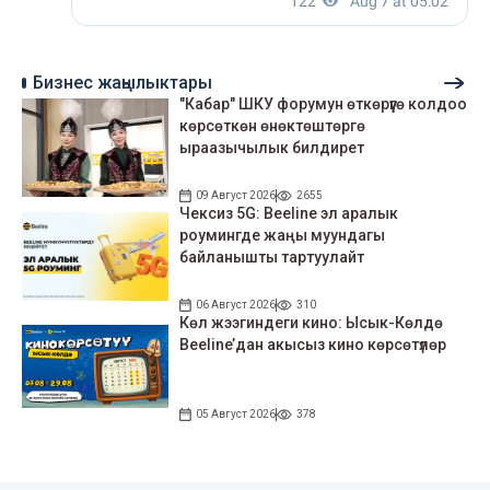
Бизнес жаңылыктары
"Кабар" ШКУ форумун өткөрүүгө колдоо
көрсөткөн өнөктөштөргө
ыраазычылык билдирет
09 Август 2026
2655
Чексиз 5G: Beeline эл аралык
роумингде жаңы муундагы
байланышты тартуулайт
06 Август 2026
310
Көл жээгиндеги кино: Ысык-Көлдө
Beeline’дан акысыз кино көрсөтүлөр
05 Август 2026
378