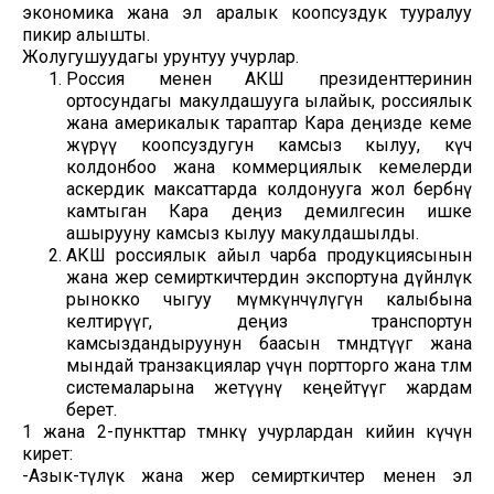
экономика жана эл аралык коопсуздук тууралуу
пикир алышты.
Жолугушуудагы урунтуу учурлар.
Россия менен АКШ президенттеринин
ортосундагы макулдашууга ылайык, россиялык
жана америкалык тараптар Кара деңизде кеме
жүрүү коопсуздугун камсыз кылуу, күч
колдонбоо жана коммерциялык кемелерди
аскердик максаттарда колдонууга жол бербөөнү
камтыган Кара деңиз демилгесин ишке
ашырууну камсыз кылуу макулдашылды.
АКШ россиялык айыл чарба продукциясынын
жана жер семирткичтердин экспортуна дүйнөлүк
рынокко чыгуу мүмкүнчүлүгүн калыбына
келтирүүгө, деңиз транспортун
камсыздандыруунун баасын төмөндөтүүгө жана
мындай транзакциялар үчүн портторго жана төлөм
системаларына жетүүнү кеңейтүүгө жардам
берет.
1 жана 2-пункттар төмөнкү учурлардан кийин күчүнө
кирет:
-Азык-түлүк жана жер семирткичтер менен эл