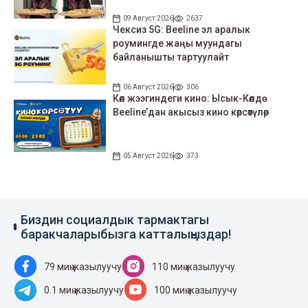
09 Август 2026
2637
Чексиз 5G: Beeline эл аралык
роумингде жаңы муундагы
байланышты тартуулайт
06 Август 2026
306
Көл жээгиндеги кино: Ысык-Көлдө
Beeline’дан акысыз кино көрсөтүлөр
05 Август 2026
373
Биздин социалдык тармактагы
баракчаларыбызга катталыңыздар!
79 миң жазылуучу
110 миң жазылуучу
0.1 миң жазылуучу
100 миң жазылуучу