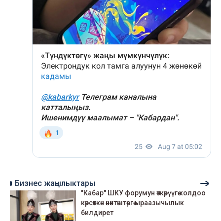
Бизнес жаңылыктары
"Кабар" ШКУ форумун өткөрүүгө колдоо
көрсөткөн өнөктөштөргө ыраазычылык
билдирет