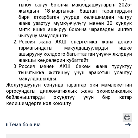
тыюу салуу боюнча макулдашууларын 2025-
жылдын 18-мартынан баштап тараптардын
бири аткарбаган учурда келишимден чыгуу
жана узартуу мүмкүнчүлүгү менен 30 күндүк
мөөнөткө ишке ашыруу боюнча чараларды иштеп
чыгууну макулдашты.
Россия жана АКШ энергетика жана деңиз
тармагындагы макулдашууларды ишке
ашырууну колдоого багытталган үчүнчү өлкөлөрдүн
жакшы кеңселерин кубаттайт.
Россия менен АКШ бекем жана туруктуу
тынчтыкка жетишүү үчүн аракетин улантуу
макулдашылды.
Жолугушуунун соңунда тараптар эки мамлекеттин
ортосундагы дипломатиялык жана экономикалык
байланыштарды өркүндөтүү үчүн бир катар
келишимдерге кол коюшту.
Тема боюнча