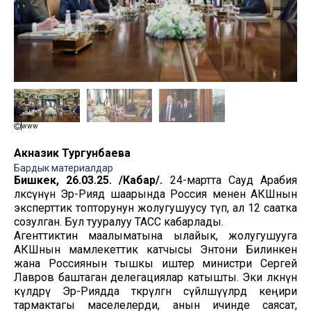
www
Акназик Тургунбаева
Бардык материалдар
Бишкек, 26.03.25. /Кабар/.
24-мартта Сауд Арабия
өлкөсүнүн Эр-Рияд шаарында Россия менен АКШнын
эксперттик топторунун жолугушуусу өтүп, ал 12 саатка
созулган. Бул тууралуу ТАСС кабарлады.
Агенттиктин маалыматына ылайык, жолугушууга
АКШнын мамлекеттик катчысы Энтони Билинкен
жана Россиянын тышкы иштер министри Сергей
Лавров баштаган делегациялар катышты. Эки өлкөнүн
өкүлдөрү Эр-Риядда өткөрүлгөн сүйлөшүүлөрдө кеңири
тармактагы маселелерди, анын ичинде саясат,