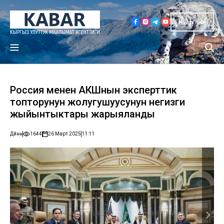
Кыр
Россия менен АКШнын эксперттик
топторунун жолугушуусунун негизги
жыйынтыктары жарыяланды
Дүйнө
1644
26 Март 2025
11:11