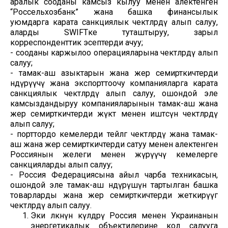
аралык сооданы камсыз кылуу менен алектенген
“Россельхозбанк” жана башка финансылык
уюмдарга карата санкциялык чектөөлөрдү алып салуу,
аларды SWIFTке туташтыруу, зарыл
корреспонденттик эсептерди ачуу;
- сооданы каржылоо операцияларына чектөөлөрдү алып
салуу;
- тамак-аш азыктарын жана жер семирткичтерди
өндүрүүчү жана экспорттоочу компанияларга карата
санкциялык чектөөлөрдү алып салуу, ошондой эле
камсыздандыруу компанияларынын тамак-аш жана
жер семирткичтерди жүктөө менен иштөөсүнө чектөөлөрдү
алып салуу;
- порттордо кемелерди тейлөөгө чектөөлөрдү жана тамак-
аш жана жер семирткичтерди сатуу менен алектенген
Россиянын желеги менен жүрүүчү кемелерге
санкцияларды алып салуу;
- Россия Федерациясына айыл чарба техникасын,
ошондой эле тамак-аш өндүрүшүнө тартылган башка
товарларды жана жер семирткичтерди жеткирүүгө
чектөөлөрдү алып салуу.
Эки өлкөнүн өкүлдөрү Россия менен Украинанын
энергетикалык объектилерине кол салууга