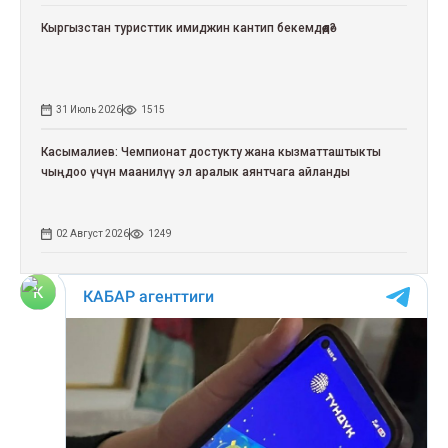
Кыргызстан туристтик имиджин кантип бекемдөөдө?
31 Июль 2026
1515
Касымалиев: Чемпионат достукту жана кызматташтыкты
чыңдоо үчүн маанилүү эл аралык аянтчага айланды
02 Август 2026
1249