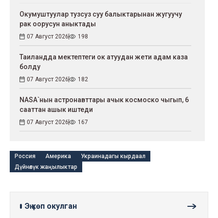
Окумуштуулар тузсуз суу балыктарынан жугуучу
рак оорусун аныктады
07 Август 2026
198
Таиландда мектептеги ок атуудан жети адам каза
болду
07 Август 2026
182
NASA`нын астронавттары ачык космоско чыгып, 6
сааттан ашык иштеди
07 Август 2026
167
Россия
Америка
Украинадагы кырдаал
Дүйнөлүк жаңылыктар
Эң көп окулган