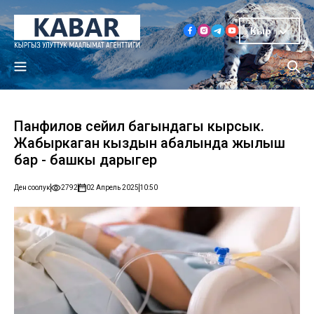
Кыр
Панфилов сейил багындагы кырсык.
Жабыркаган кыздын абалында жылыш
бар - башкы дарыгер
Ден соолук
2792
02 Апрель 2025
10:50