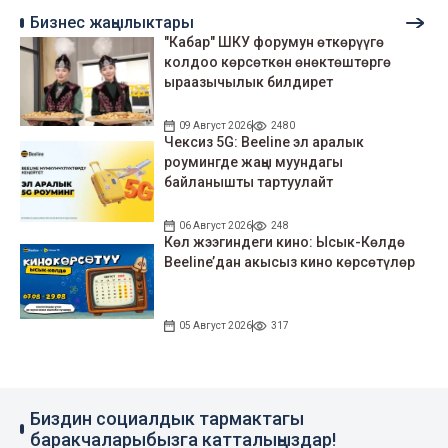
Бизнес жаңылыктары
"Кабар" ШКУ форумун өткөрүүгө
колдоо көрсөткөн өнөктөштөргө
ыраазычылык билдирет
09 Август 2026
2480
Чексиз 5G: Beeline эл аралык
роумингде жаңы муундагы
байланышты тартуулайт
06 Август 2026
248
Көл жээгиндеги кино: Ысык-Көлдө
Beeline’дан акысыз кино көрсөтүлөр
05 Август 2026
317
Биздин социалдык тармактагы
баракчаларыбызга катталыңыздар!