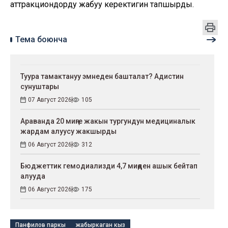
аттракциондорду жабуу керектигин тапшырды.
Тема боюнча
Туура тамактануу эмнеден башталат? Адистин
сунуштары
07 Август 2026
105
Араванда 20 миңге жакын тургундун медициналык
жардам алуусу жакшырды
06 Август 2026
312
Бюджеттик гемодиализди 4,7 миңден ашык бейтап
алууда
06 Август 2026
175
Панфилов паркы
жабыркаган кыз