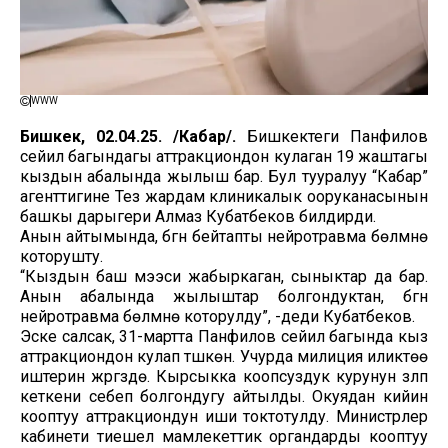
WWW
Бишкек, 02.04.25. /Кабар/.
Бишкектеги Панфилов
сейил багындагы аттракциондон кулаган 19 жаштагы
кыздын абалында жылыш бар. Бул тууралуу “Кабар”
агенттигине Тез жардам клиникалык ооруканасынын
башкы дарыгери Алмаз Кубатбеков билдирди.
Анын айтымында, бүгүн бейтапты нейротравма бөлүмүнө
которушту.
“Кыздын баш мээси жабыркаган, сыныктар да бар.
Анын абалында жылыштар болгондуктан, бүгүн
нейротравма бөлүмүнө которулду”, -деди Кубатбеков.
Эске салсак, 31-мартта Панфилов сейил багында кыз
аттракциондон кулап түшкөн. Учурда милиция иликтөө
иштерин жүргүзүүдө. Кырсыкка коопсуздук курунун үзүлүп
кеткени себеп болгондугу айтылды. Окуядан кийин
кооптуу аттракциондун иши токтотулду. Министрлер
кабинети тиешелүү мамлекеттик органдарды кооптуу