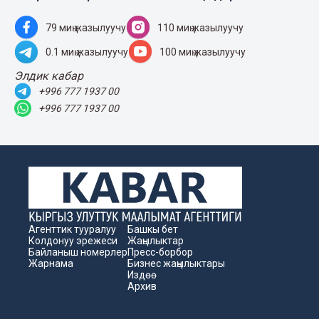
79 миң жазылуучу
110 миң жазылуучу
0.1 миң жазылуучу
100 миң жазылуучу
Элдик кабар
+996 777 1937 00
+996 777 1937 00
Агенттик тууралуу
Башкы бет
Колдонуу эрежеси
Жаңылыктар
Байланыш номерлер
Пресс-борбор
Жарнама
Бизнес жаңылыктары
Издөө
Архив