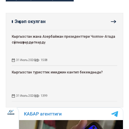
Эң көп окулган
Кыргызстан жана Азербайжан президенттери Чолпон-Атада
сүйлөшүүлөрдү өткөрдү
31 Июль 2026
1508
Кыргызстан туристтик имиджин кантип бекемдөөдө?
31 Июль 2026
1399