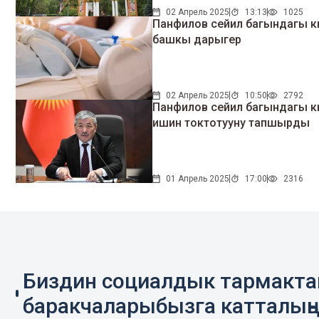
02 Апрель 2025
13:13
1025
Панфилов сейил багындагы 
башкы дарыгер
02 Апрель 2025
10:50
2792
Панфилов сейил багындагы 
ишин токтотууну тапшырды
01 Апрель 2025
17:00
2316
Биздин социалдык тармакт
баракчаларыбызга катталың