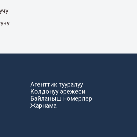
учу
уучу
Агенттик тууралуу
Колдонуу эрежеси
Байланыш номерлер
Жарнама