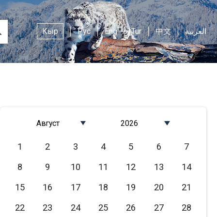
Кыр
Рус
Eng
Tur
中文
العربية
Август
2026
Январь
2026
1
2
3
4
5
6
7
Февраль
2025
8
9
10
11
12
13
14
Март
2024
Апрель
2023
15
16
17
18
19
20
21
Май
2022
22
23
24
25
26
27
28
Июнь
2021