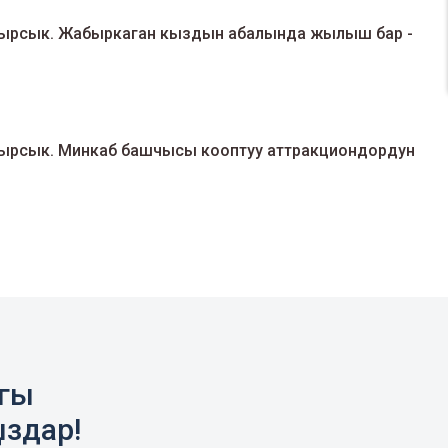
кырсык. Жабыркаган кыздын абалында жылыш бар -
кырсык. Минкаб башчысы кооптуу аттракциондордун
агы
ыздар!