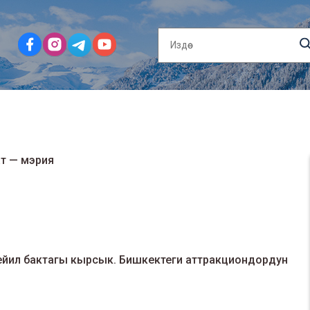
ат — мэрия
йил бактагы кырсык. Бишкектеги аттракциондордун