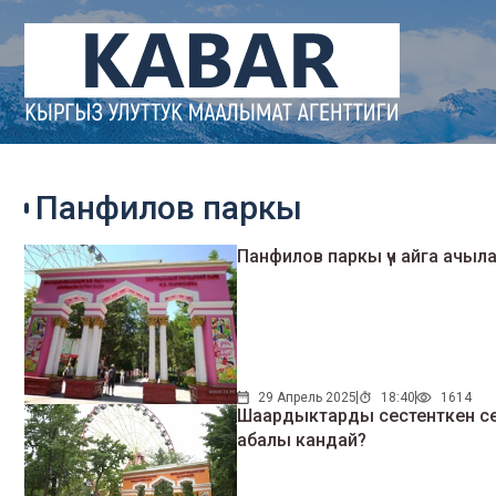
Панфилов паркы
Панфилов паркы үч айга ачыл
29 Апрель 2025
18:40
1614
Шаардыктарды сестенткен се
абалы кандай?