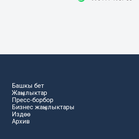
Башкы бет
Жаңылыктар
Пресс-борбор
Бизнес жаңылыктары
Издөө
Архив