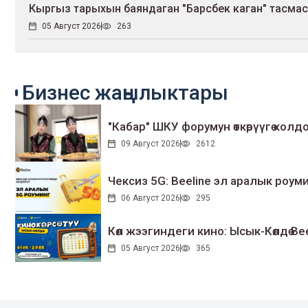
Кыргыз тарыхын баяндаган "Барсбек каган" тасмас
05 Август 2026
263
Бизнес жаңылыктары
"Кабар" ШКУ форумун өткөрүүгө колдо
09 Август 2026
2612
Чексиз 5G: Beeline эл аралык ро
06 Август 2026
295
Көл жээгиндеги кино: Ысык-Көлдө Bee
05 Август 2026
365