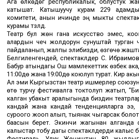
Ага өлкөдөгү республикалык, облустук ж
катышат. Катышуучу курам 229 адамды 
комитети, анын ичинде эң мыкты спектак
курамы түзүлдү.
Театр бул жөн гана искусство эмес, коо
алардын чечүү жолдорун сунуштай турган 
пайдаланып, жалпы элибизди, өзгөчө жашт
Белгиленгендей, спектаклдер С. Ибраимо
Бабур атындагы Ош мамлекеттик өзбек ак
11:00дө жана 19:00дө коюлуп турат. Кирүү акы
Ал эми Кыргызстан театр ишмерлер союзу
өтө турчу фестивалга токтолуп жатып, “Б
калган убакыт аралыгында биздин театрл
кандай жана кандай тенденцияларга ээ, 
суроого жооп алып, тыянак чыгарсак болот.
баасын берет. Экинчи жагынан алганда ф
калыстар тобу дагы спектаклдерди калыс б
Фестиваль Улуу Жеңиштин 80 жылдыг