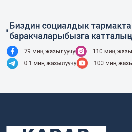
Биздин социалдык тармакт
баракчаларыбызга катталың
79 миң жазылуучу
110 миң жазы
0.1 миң жазылуучу
100 миң жаз