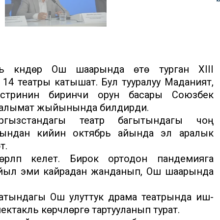
рь күндөрү Ош шаарында өтө турган XIII
14 театры катышат. Бул тууралуу Маданият,
стринин биринчи орун басары Союзбек
маалымат жыйынында билдирди.
гызстандагы театр багытындагы чоң
Мындан кийин октябрь айында эл аралык
т.
өрүлүп келет. Бирок ортодон пандемияга
ыйыл эми кайрадан жанданып, Ош шаарында
в атындагы Ош улуттук драма театрында иш-
ктакль көрүүчүлөргө тартууланып турат.