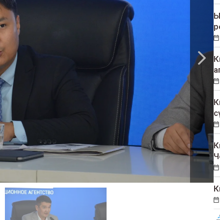
Ы
р
К
а
К
с
К
Ч
К