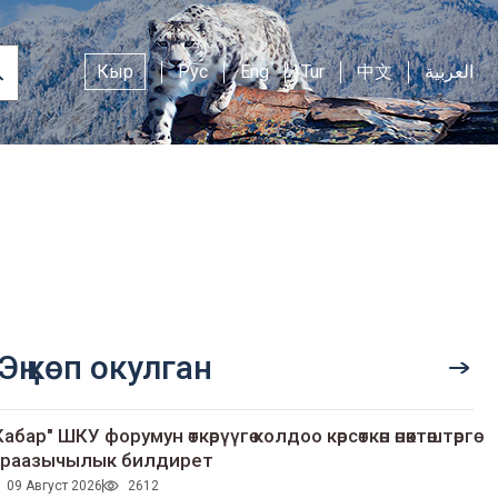
Кыр
Рус
Eng
Tur
中文
العربية
Эң көп окулган
Кабар" ШКУ форумун өткөрүүгө колдоо көрсөткөн өнөктөштөргө
раазычылык билдирет
09 Август 2026
2612