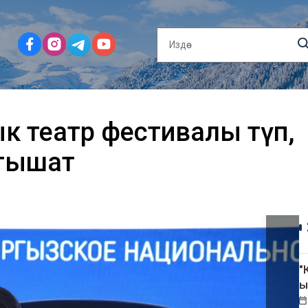
к театр фестивалы өтүп,
атышат
"
ы