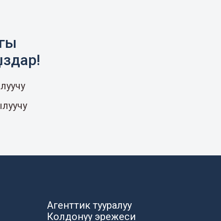
агы
ыздар!
луучу
ылуучу
Агенттик тууралуу
Колдонуу эрежеси