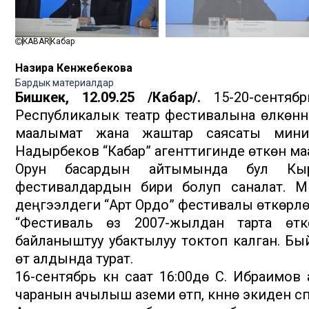
KABAR
Кабар
Назира Кенжебекова
Бардык материалдар
Бишкек, 12.09.25 /Кабар/.
15-20-сентяб
Республикалык театр фестивалына өлкөнүн 
маалымат жана жаштар саясаты мини
Надырбеков “Кабар” агенттигинде өткөн 
Орун басардын айтымында бул Кыр
фестивалдардын бири болуп саналат. 
деңгээлдеги “Арт Ордо” фестивалы өткөрүлө
“Фестиваль өзү 2007-жылдан тарта өтк
байланыштуу убактылуу токтоп калган. Б
өтүү алдында турат.
16-сентябрь күнү саат 16:00дө С. Ибраимо
чаранын ачылыш аземи өтүп, күнүнө экиден спе