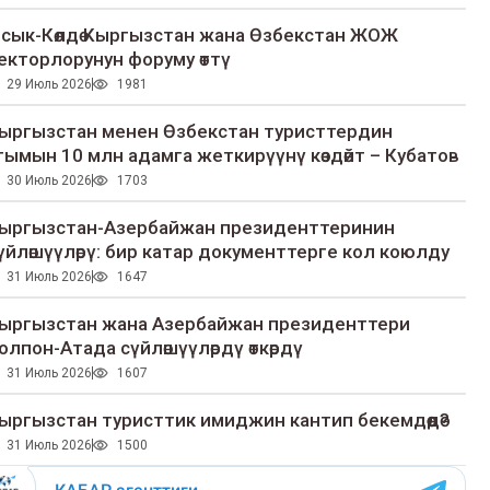
сык-Көлдө Кыргызстан жана Өзбекстан ЖОЖ
екторлорунун форуму өттү
29 Июль 2026
1981
ыргызстан менен Өзбекстан туристтердин
гымын 10 млн адамга жеткирүүнү көздөйт – Кубатов
30 Июль 2026
1703
ыргызстан-Азербайжан президенттеринин
үйлөшүүлөрү: бир катар документтерге кол коюлду
31 Июль 2026
1647
ыргызстан жана Азербайжан президенттери
олпон-Атада сүйлөшүүлөрдү өткөрдү
31 Июль 2026
1607
ыргызстан туристтик имиджин кантип бекемдөөдө?
31 Июль 2026
1500