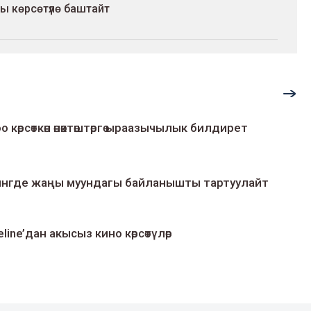
ы көрсөтүлө баштайт
о көрсөткөн өнөктөштөргө ыраазычылык билдирет
умингде жаңы муундагы байланышты тартуулайт
line’дан акысыз кино көрсөтүлөр