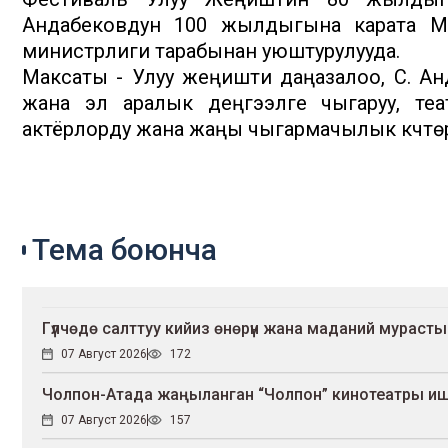
Андабековдун 100 жылдыгына карата М
министрлиги тарабынан уюштурулууда.
Максаты - Улуу жеңишти даңазалоо, С. Андабе
жана эл аралык деңгээлге чыгаруу, те
актёрлорду жана жаңы чыгармачылык күчтөр
Тема боюнча
Гүлчөдө салттуу кийиз өнөрүн жана маданий мурасты
07 Август 2026
172
Чолпон-Атада жаңыланган “Чолпон” кинотеатры и
07 Август 2026
157