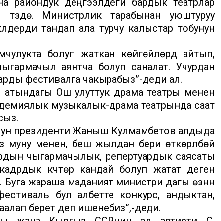
ана райондук деңгээлдеги бардык театрлар
түзүүдө. Министрлик тарабынан уюштуруу
лдерди тандап ала турчу калыстар тобунун
мчулукта болуп жаткан көйгөйлөрдү айтып,
чыгармачыл аянтча болуп саналат. Учурдан
арды фестивалга чакырабыз”-деди ал.
в атындагы Ош улуттук драма театры менен
адемиялык музыкалык-драма театрында саат
сыз.
нун президенти Жаныш Кулмамбетов алдыда
из муну менен, беш жылдан бери өткөрүлбөй
ардын чыгармачылык, репертуардык саясаты
кадрдык күчтөрү кандай болуп жатат деген
 Буга жараша маданият министри дагы өзүнүн
естиваль бул албетте конкурс, андыктан,
аалап берет деп ишенебиз”,-деди.
ы жана Кыргыз ССРнин эл артисти С.