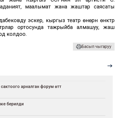
аданият, маалымат жана жаштар саясаты
ковду эскерүү, кыргыз театр өнөрүн өнүктүрүү
атрлар ортосунда тажрыйба алмашуу, жаш
дү колдоо.
Басып чыгаруу
 сактоого арналган форум өттү
шке берилди