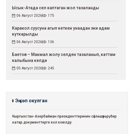
Ысык-Атада сел каптаган жол тазаланды
06 Август 2026
175
Каракол суусуна агып кеткен унаадан эки адам
куткарылды
06 Август 2026
136
Баетов – Макмал жолу селден тазаланып, каттам
калыбына келди
05 Август 2026
245
Эң көп окулган
Кыргызстан-Азербайжан президенттеринин сүйлөшүүлөрү: бир
катар документтерге кол коюлду