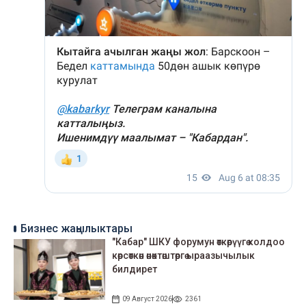
Бизнес жаңылыктары
"Кабар" ШКУ форумун өткөрүүгө колдоо
көрсөткөн өнөктөштөргө ыраазычылык
билдирет
09 Август 2026
2361