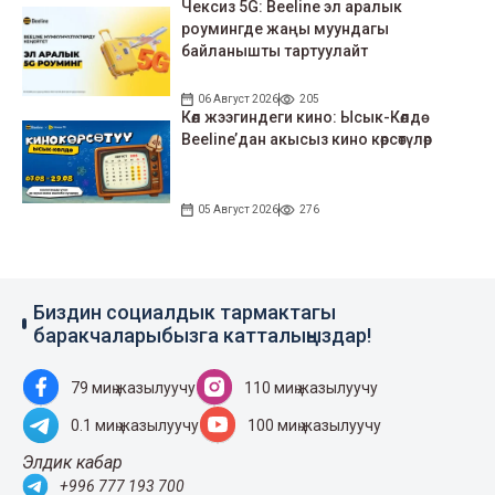
Чексиз 5G: Beeline эл аралык
роумингде жаңы муундагы
байланышты тартуулайт
06 Август 2026
205
Көл жээгиндеги кино: Ысык-Көлдө
Beeline’дан акысыз кино көрсөтүлөр
05 Август 2026
276
Биздин социалдык тармактагы
баракчаларыбызга катталыңыздар!
79 миң жазылуучу
110 миң жазылуучу
0.1 миң жазылуучу
100 миң жазылуучу
Элдик кабар
+996 777 193 700