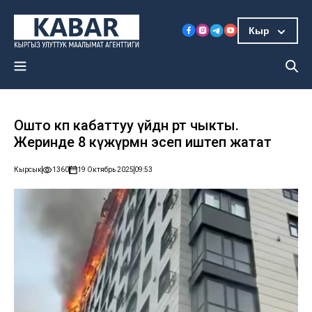
Кыр
Ошто көп кабаттуу үйдөн өрт чыкты.
Жеринде 8 күжүрмөн эсеп иштеп жатат
Кырсык
1360
19 Октябрь 2025
09:53