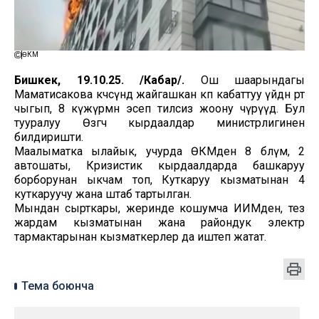
ӨКМ
Бишкек, 19.10.25. /Кабар/.
Ош шаарындагы
Маматисакова көчөсүндө жайгашкан көп кабаттуу үйдөн өрт
чыгып, 8 күжүрмөн эсеп тилсиз жоону өчүрүүдө. Бул
тууралуу Өзгөчө кырдаалдар министрлигинен
билдиришти.
Маалыматка ылайык, учурда ӨКМден 8 бөлүм, 2
автошаты, Кризистик кырдаалдарда башкаруу
борборунан ыкчам топ, Куткаруу кызматынан 4
куткаруучу жана штаб тартылган.
Мындан сырткары, жеринде кошумча ИИМден, тез
жардам кызматынан жана райондук электр
тармактарынан кызматкерлер да иштеп жатат.
Тема боюнча